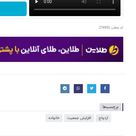
کد مطلب
276952
برچسب‌ها
ازدواج
افزایش جمعیت
خانواده