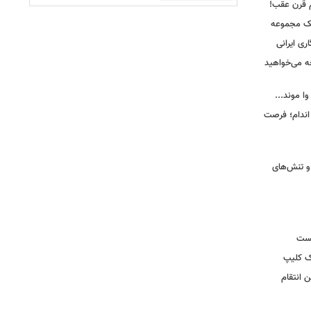
م قرن عقب!
یک مجموعه
ری ایرانی
ه می‌خواهید
وا موند...
اندام؛ فرصت
و تنش‌های
یست
ک کلیپ
 انتقام