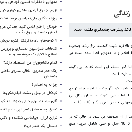
مدیرانی با تفکرات آستین کوتاهی و نی
لزوم تجمیع قوانین ماهوی کیفری در 
زندگی
روزنامه‌نگاری ملی؛ درآمدی بر حقیقت‌نگا
خودتان را خلع لباس کنید، بعدش هرچ
ی کاغذ پیشرفت چشمگیری داشته است.
فحش بدهید و دروغ بگویید
از کوچه‌های لامرد؛ ترکشا رفتِن، دردِش 
 و بالاخره شیب کاهنده نرخ رشد جمعیت
انتخابات فدراسیون بدنسازی و پرورش 
ا اعلام و تا حدودی اجرا شده است نیز
اصلاح یا تکرار یک چرخه معیوب؟
کدام دانشجویان من استعداد دارند؟
ا قدر مسلم این است که در این گونه
زنگ خطر تندروی؛ تلاقی تندروی داخلی 
استارت است.
منطقه‌ای
ست .
چرا نه به اعدام ؟
اشاره کرد اگر چنین اعتباری برای ترویج
کودکان در تونل وحشت فیلترشکن‌ها
 استفاده نمی شود؟ به عنوان مثال می
آقای نماینده! برای خیلی چیزها باید گر
توان وام ازدواج را به ازای هر پنج سال زندگی مشترک تجدید نمود و به زوجهایی که در دوران 5 و 10 ، 15 و....
تحقق وعده صادق نصر الهی به بهانه ی
عد از آن متوقف می شود در حالی که در
توازن لرزان؛ دیپلماسی شکننده و دکترین
کشورهای پیشرفته از لحاظ سیاستهای تشویقی فرزندآوری این پرداختی ها تا 18 سال و حتی شامل هزینه های
داستان یک شعار دروغ