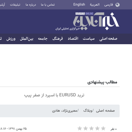
فارسی
العربية
English
تماس با ما
درباره ما
تبلیغات
آرشی
صفحه اصلی
سیاست
اقتصاد
فرهنگ
جامعه
بین‌الملل
ورزش
تا
مطالب پیشنهادی
ترید EURUSD با اسپرد از صفر پیپ
صفحه اصلی
وبلاگ
معیری‌نژاد، هادی
۲۵ بهمن ۱۳۹۱ - ۱۸:۱۶
۰ نفر