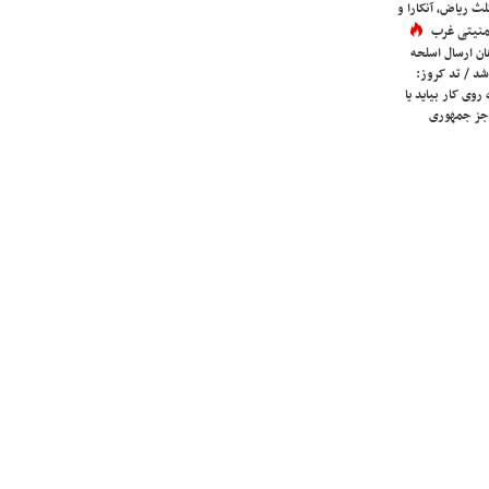
لث ریاض، آنکارا و
 امنیتی غرب
ان ارسال اسلحه
شد / تد کروز:
روی کار بیاید یا
جز جمهوری