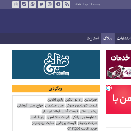
جمعه ۱۶ مرداد ۱۴۰۵
انتشارات
وبلاگ
استان‌ها
وبگردی
خبرآنلاین
راه نو آنلاین
بازی آنلاین
قیمت تلویزیون سونی
مبل مینیمال
جراح بینی گوشتی
پرشین هتل
قیمت آهن فولاد ایرانیان
اعتبارسنجی بانکی
قیمت طلا امروز
بلیط قطار
شرکت رادوکو
قیمت پروفیل
سایت یوتوتایمز
خرید اکانت chatgpt