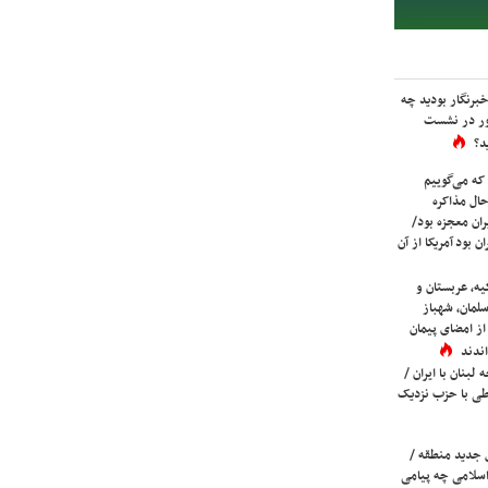
برنگار بودید چه
ور در نشست
د؟
که می‌گوییم
حال مذاکره
ران معجزه بود/
ن بود آمریکا از آن
یه، عربستان و
لمان، شهباز
ز امضای پیمان
ندند
لبنان با ایران /
ی با حزب نزدیک
 جدید منطقه /
اسلامی چه پیامی