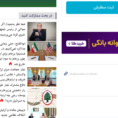
ثبت سفارش
در بحث مشارکت کنید
شما نظر بدهید/ اگر خ
سوالی از رئیس جمه
خبری فردا می‌پرسیدی
ابوالفتح: حتی زمانی 
مذاکره نمی‌کنیم، در 
هستیم/ برجام برای ای
چون برجام به سود ایرا
خارج شد
نماز جماعت سران ترک
پاکستان + عکس / بن‌س
شریف و اردوغان پس ا
دفاع مشترک نماز خوا
راز دشمنی وزیرخارجه 
یوسف رجی چه ارتباط
به اسرائیل دارد؟
«پیمان مکه» و آرایش
ائتلاف نظامی جدید 