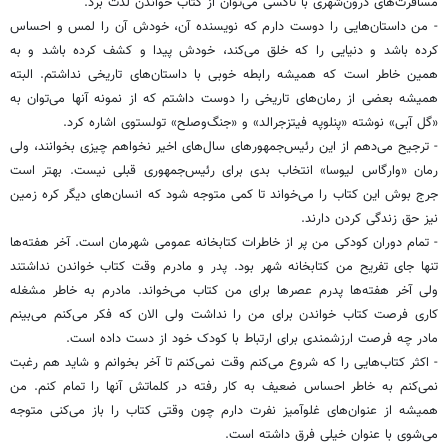
مسافرت‌های درون‌شهری با تاکسی می‌توان از کتاب خواندن لذت برد.
- من داستان‌هایی را دوست دارم که نویسنده آن، خودش آن را لمس و احساس
کرده باشد و دنیایی را که خلق می‌کند، خودش پیدا و کشف کرده باشد و به
همین خاطر است که همیشه رابطه خوبی با داستان‌های تاریخی نداشتم. البته
همیشه بعضی از رمان‌های تاریخی را دوست داشتم که از نمونه آنها می‌توان به
«گل آبی» نوشته «پنلوپه فیتزجرالد» و «جنگ‌وصلح» تولستوی اشاره کرد.
- ترجیح می‌دهم از ‌این رئیس‌جمهورهای سال‌های اخیر نخواهم چیزی بخوانند، ولی
رمان «وارگاس لیوسا» انتخاب بدی برای رئیس‌جمهوری قبلی نیست. بهتر است
جرج بوش ‌این کتاب را می‌خواند تا کمی‌ متوجه شود که انسان‌های دیگر کره زمین
نیز حق زندگی کردن دارند.
- تمام دوران کودکی من پر از خاطرات کتابخانه عمومی ‌شهرمان است. آخر هفته‌ها
تنها جای تفریح من کتابخانه شهر بود. پدر و مادرم وقت کتاب خواندن نداشتند
ولی آخر هفته‌ها پدرم عصرها برای من کتاب می‌خواند. مادرم به خاطر مشغله
کاری فرصت کتاب خواندن برای من را نداشت ولی الان که فکر می‌کنم می‌بینم
مادر چه فرصت ارزشمندی برای ارتباط با کودک خود از دست داده است.
- اکثر کتاب‌هایی را که شروع می‌کنم وقت نمی‌کنم تا آخر بخوانم و شاید هم رغبت
نمی‌کنم به خاطر احساس ضعیف به کار رفته در کلماتش آنها را تمام کنم. من
همیشه از عنوان‌های غلوآمیز نفرت دارم چون وقتی کتاب را باز می‌کنی متوجه
می‌شوی با عنوان خیلی فرق داشته است.