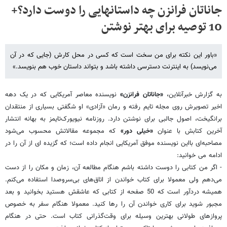
جاناتان فرانزن چه داستان​هایی را دوست دارد؟+
10 توصیه برای بهتر نوشتن
«باور این نکته برای من سخت است که کسی در محل کارش (جایی که در آن
می‌نویسد) به‌ اینترنت دسترسی داشته باشد و بتواند داستان خوب هم بنویسد.»
به گزارش خبرآنلاین،
«جاناتان فرانزن»
نویسنده معاصر آمریکایی که در یک دهه
اخیر تصویرش روی مجله تایم رفته و رمان «آزادی» او شگفتی بسیاری از منتقدان
برانگیخت، اصول جالبی برای نوشتن دارد. روزنامه نیویورک‌تایمز به بهانه انتشار
آخرین کتابش با عنوان
«خیلی دور»
که مجموعه مقالاتش محسوب می‌شود
مصاحبه‌ای با‌این نویسنده موفق آمریکایی انجام داده است؛ که گزیده ای از آن را در
ادامه می خوانید:
- اگر من کتابی را دوست داشته باشم هنگام مطالعه آن، زمان و مکان را از دست
می‌دهم ولی معمولا برای کتاب خواندن از اتاق‌های بی‌سروصدا استفاده می‌کنم.
همیشه دردآور است که 50 صفحه از کتابی که عاشقش هستید بخوانید و بعد
مجبور شوید برای کاری خواندن آن را رها کنید. معمولا هنگام سفر به خصوص
پروازهای طولانی بهترین وسیله برای وقت‌گذرانی کتاب است. حتی در هنگام