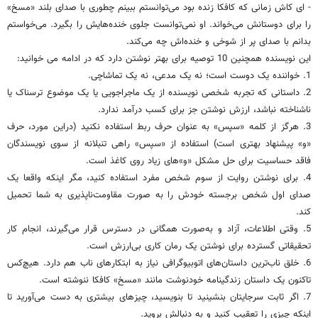
- ای کاش زمانی که کافکا زنده بود می‌توانستم ببینم چطوری با صدای بلند «مسخ»
را برای دوستانش می‌خواند. او نمی‌توانست جلوی خنده‌هایش را بگیرد. می‌خواستم
بدانم با صدای پر از شوخی و خنده‌اش چه می‌کند.
این نویسنده همچنین 10 توصیه برای بهتر نوشتن دارد که در ادامه می خوانید:
1. خواننده یک دوست است؛ نه یک مدعی، نه یک تماشاچی.
2. داستانی که تجربه‌ شخصی نویسنده از یک ماجراجویی یا یک موضوع ترسناک یا
ناشناخته نباشد، ارزش نوشتن جز برای کسب درآمد ندارد.
3. هرگز از کلمه «سپس» به عنوان حرف ربط استفاده نکنید (در‌این مورد، حرف
«و» پیشنهاد بهتری است) استفاده از «سپس» راهی تنبلانه از سوی نویسندگان
فاقد حساسیت برای حل مشکل «و»های زیاد روی کاغذ است.
4. برای نوشتن روایت از سوم شخص مفرد استفاده کنید، مگر‌ اینکه واقعا یک
صدای اول شخص برجسته خودش را به صورت مقاومت‌ناپذیری به شما تحمیل
کند.
5. وقتی اطلاعات، آزاد و به‌صورت همگانی در دسترس قرار می‌گیرند، انجام کار
تحقیقاتی گسترده برای نوشتن یک رمان کاری بی‌ارزش است.
6. خلق ناب‌ترین داستان‌های اتوبیوگرافی نیاز به ابتکارهای ناب هم دارد. هیچ‌کس
تاکنون یک داستان زندگینامه خودنوشت مانند «مسخ» کافکا ننوشته است.
7. اگر ثابت سرجایتان بنشینید تا بنویسید، چیزهای بیشتری به دست می‌آورید تا‌
اینکه چیزی را تعقیب کنید و به دنبالش بروید.