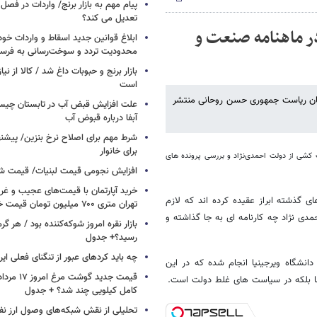
پیام مهم به بازار برنج/ واردات در فصل ب
تعدیل می کند؟
ر ماهنامه صنعت و
محدودیت تردد و سوخت‌رسانی به فرسو
بازار برنج و حبوبات داغ شد / کالا از نی
است
 زمان ریاست جمهوری حسن روحانی منتشر
علت افزایش قبض آب در تابستان چی
آبفا درباره قبوض آب
شرط مهم برای اصلاح نرخ بنزین/ پیشنه
برای خانوار
شی از دولت احمدی‌نژاد و بررسی پرونده های
افزایش نجومی قیمت لبنیات/ قیمت 
خرید آپارتمان با قیمت‌های عجیب و غری
 گذشته ابراز عقیده کرده اند که لازم
تهران متری ۷۰۰ میلیون تومان قیمت خورد + جدول
دی نژاد چه کارنامه ای به جا گذاشته و
بازار نقره امروز شوکه‌کننده بود / هر گر
رسید؟+ جدول
چه باید کردهای عبور از تنگنای فعلی ایر
انشگاه ویرجینیا انجام شده که در این
 ها بلکه در سیاست های غلط دولت است
.
کامل کیلویی چند شد؟ + جدول
تحلیلی از نقش شبکه‌های وصول ارز نفت