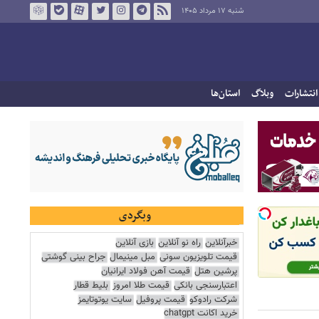
شنبه ۱۷ مرداد ۱۴۰۵
انتشارات
وبلاگ
استان‌ها
وبگردی
خبرآنلاین
راه نو آنلاین
بازی آنلاین
قیمت تلویزیون سونی
مبل مینیمال
جراح بینی گوشتی
پرشین هتل
قیمت آهن فولاد ایرانیان
اعتبارسنجی بانکی
قیمت طلا امروز
بلیط قطار
شرکت رادوکو
قیمت پروفیل
سایت یوتوتایمز
خرید اکانت chatgpt