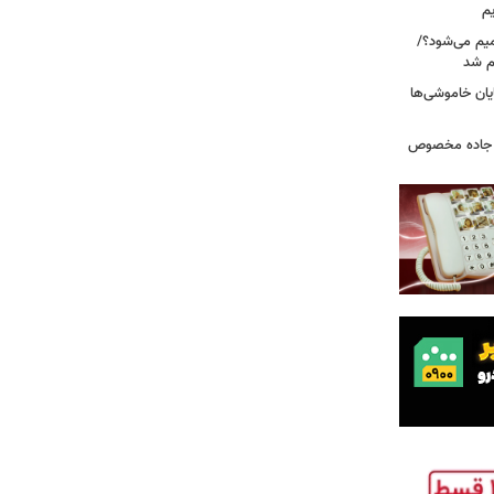
یم
میم می‌شود؟/
م شد
یان خاموشی‌ها
ر جاده مخصوص