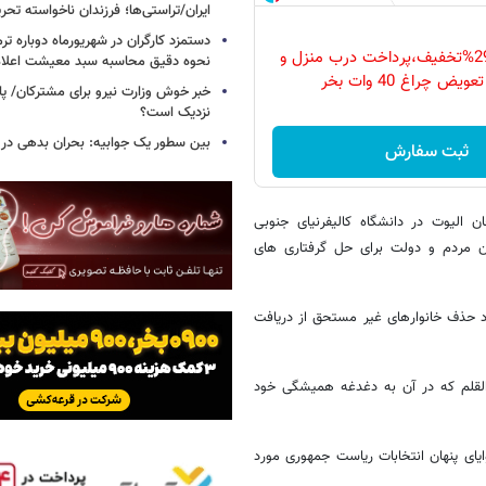
ایران/تراستی‌ها؛ فرزندان ناخواسته تحر
دستمزد کارگران در شهریورماه دوباره تر
فقط امروز با 29%تخفیف،پرداخت درب منزل و
نحوه دقیق محاسبه سبد معیشت اعلا
ویض چراغ 40 وات بخر
خبر خوش وزارت نیرو برای مشترکان/ پا
نزدیک است؟
بین سطور یک جوابیه: بحران بدهی د
ثبت سفارش
لیوت در دانشگاه کالیفرنیای جنوبی
ان مردم و دولت برای حل گرفتاری های
 حذف خانوارهای غیر مستحق از دریافت
القلم که در آن به دغدغه همیشگی خود
ای پنهان انتخابات ریاست جمهوری مورد