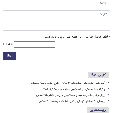
*
لطفا حاصل عبارت را در جعبه متن روبرو وارد کنید
1 + 4 =
ارسال
آخرین اخبار
آپشن‌های جدید برای خودروهای ۲۰ ساله! / طرح جدید تویوتا چیست؟
چگونه حیات‌وحش در آلوده‌ترین منطقه جهان شکوفا شد؟
پرواز موفقیت‌آمیز هواپیمای مسافربری چین در ارتفاع بالا /عکس
پیچ‌های ۳۱ میلیارد تومانی پاگانی، گران‌تر از پورشه ۹۱۱ /عکس
پربیننده‌ترین