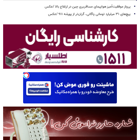
پرواز موفقیت‌آمیز هواپیمای مسافربری چین در ارتفاع بالا /عکس
پیچ‌های ۳۱ میلیارد تومانی پاگانی، گران‌تر از پورشه ۹۱۱ /عکس