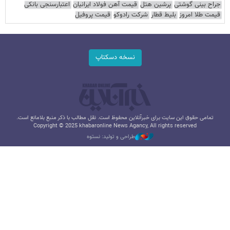
جراح بینی گوشتی
پرشین هتل
قیمت آهن فولاد ایرانیان
اعتبارسنجی بانکی
قیمت طلا امروز
بلیط قطار
شرکت رادوکو
قیمت پروفیل
نسخه دسکتاپ
تمامی حقوق این سایت برای خبرآنلاین محفوظ است. نقل مطالب با ذکر منبع بلامانع است.
Copyright © 2025 khabaronline News Agancy, All rights reserved
طراحی و تولید: نستوه