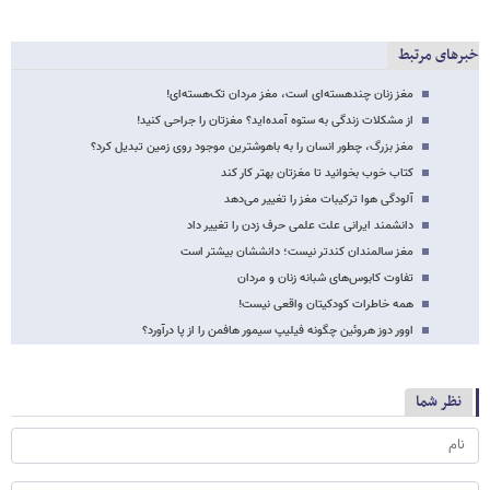
خبرهای مرتبط
مغز زنان چندهسته‌ای است، مغز مردان تک‌هسته‌ای!
از مشکلات زندگی به ستوه آمده‌اید؟ مغزتان را جراحی کنید!
مغز بزرگ، چطور انسان را به باهوش‎ترین موجود روی زمین تبدیل کرد؟
کتاب خوب بخوانید تا مغزتان بهتر کار کند
آلودگی هوا ترکیبات مغز را تغییر می‌دهد
دانشمند ایرانی علت علمی حرف زدن را تغییر داد
مغز سالمندان کندتر نیست؛ دانششان بیشتر است
تفاوت کابوس‌های شبانه زنان و مردان
همه خاطرات کودکی‏تان واقعی نیست!
اوور دوز هروئین چگونه فیلیپ سیمور هافمن را از پا درآورد؟
نظر شما