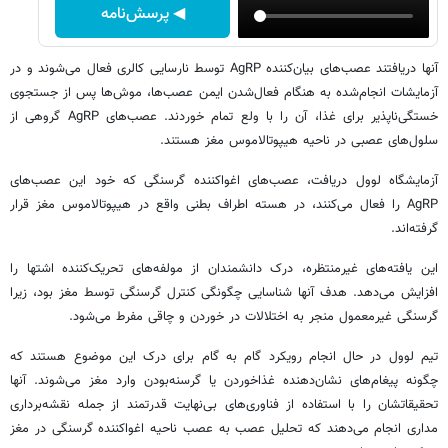
◀ پرسش‌نامه
آنها دریافتند عصب‌های بیان‌کننده AgRP توسط نارسایی کالری فعال می‌شوند و در
آزمایشات انجام‌شده به هنگام فعال‌شدن ایمن عصب‌ها، موش‌ها پس از جستجوی
خستگی‌ناپذیر برای غذا، آن را با ولع تمام خوردند. عصب‌های AgRP گروهی از
سلول‌های عصبی در ناحیه هیپوتالاموس مغز هستند.
آزمایشگاه لوول دریافت، عصب‌های اغواکننده گرسنگی که خود این عصب‌های
AgRP را فعال می‌کنند، در هسته‌ اﻃﺮاف ‫ﺑﻄﻨﯽ واقع در هیپوتالاموس مغز قرار
گرفته‌اند.
این یافته‌های غیرمنتظره، درک دانشمندان از مولفه‌های تحریک‌کننده اشتها را
افزایش می‌دهد. هدف آنها شناسایی چگونگی کنترل گرسنگی توسط مغز بود، زیرا
گرسنگی غیرمعمول منجر به اختلالات در خوردن و چاقی مفرط می‌شود.
تیم لوول در حال انجام رویکرد گام به گام برای درک این موضوع هستند که
چگونه پیغام‌های نشان‌دهنده غذاخوردن یا گرسنه‌بودن وارد مغز می‌شوند. آنها
تحقیقاتشان را با استفاده از فناوری‌های بی‌نهایت قدرتمند از جمله نقشه‌برداری
مداری انجام می‌دهند که تحلیل عصب به عصب ناحیه اغواکننده گرسنگی در مغز