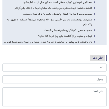
سخنگوی شهرداری تهران: ممکن است مسکن سال آینده گران شود
فاطمه دانشور: ثروت سالم دارم و فقط یک میلیارد تومان از بانک وام گرفتم
مسجدجامعی: طراحان انتقال پایتخت، حاضر به ترک تهران نیستند
مدیرعامل زیباسازی: تجریش-قدس سال ۹۳ پیاده‌راه می‌شود/ استقبال از نوروز، به
رنگ ایام…
مسجدجامعی: تهرانگردی هایم نمایشی نیست
تهران و مشهد پر از گداست ولی چرا تبریز گدا ندارد؟
نام نزدیکان دربار پهلوی بر خیابانی در تهران/ شورای شهر: نام خیابان بهبودی را عوض…
نظر شما