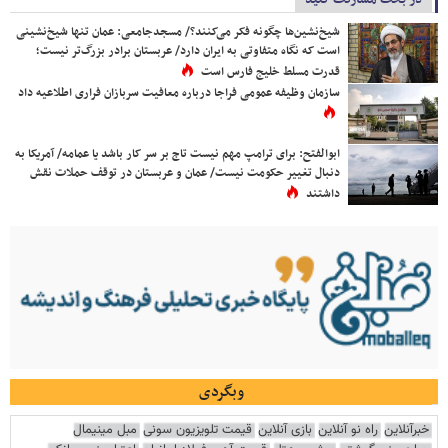
شیخ‌نشین‌ها چگونه فکر می‌کنند؟/ مسجدجامعی: عمان تنها شیخ‌نشینی
است که نگاه متفاوتی به ایران دارد/ عربستان برادر بزرگ‌تر نیست؛
قدرت مسلط خلیج فارس است
سازمان وظیفه عمومی فراجا درباره معافیت سربازان فراری اطلاعیه داد
ابوالفتح: برای ترامپ مهم نیست تاج بر سر کار باشد یا عمامه/ آمریکا به
دنبال تغییر حکومت نیست/ عمان و عربستان در توقف حملات نقش
داشتند
وبگردی
خبرآنلاین
راه نو آنلاین
بازی آنلاین
قیمت تلویزیون سونی
مبل مینیمال