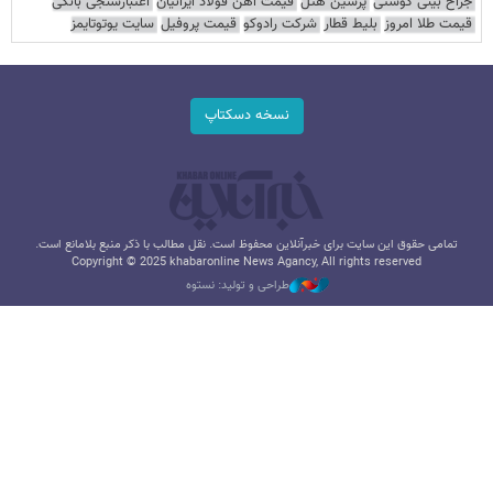
جراح بینی گوشتی
پرشین هتل
قیمت آهن فولاد ایرانیان
اعتبارسنجی بانکی
قیمت طلا امروز
بلیط قطار
شرکت رادوکو
قیمت پروفیل
سایت یوتوتایمز
نسخه دسکتاپ
تمامی حقوق این سایت برای خبرآنلاین محفوظ است. نقل مطالب با ذکر منبع بلامانع است.
Copyright © 2025 khabaronline News Agancy, All rights reserved
طراحی و تولید: نستوه