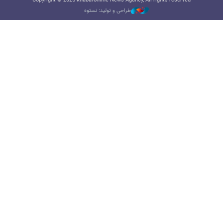
Copyright © 2025 khabaronline News Agancy, All rights reserved
طراحی و تولید: نستوه