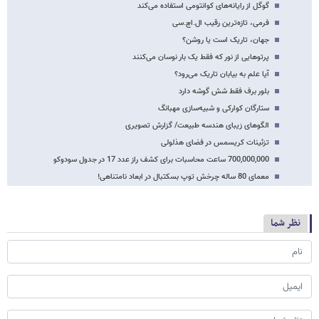
گوگل از رایانه‌های کوانتومی استفاده می‌کند
فرمی، تازه‌ترین رقیب ال.اچ.سی
جهان، تاریک است یا روشن؟
پرتوهایی از نور که فقط یک بار نوسان می‌کنند
آیا علم به بیابان تاریک می‌رود؟
بلور برف فقط شش گوشه دارد
ستارگان کوارکی و شبیه‌سازی مهبانگ
الگوهای زیبای هندسه طبیعت/ گزارش تصویری
تزئینات کریسمس در فضای هذلولی
700,000,000 ساعت محاسبات برای کشف راز عدد 17 در جدول سودوکو
معمای 80 ساله چرخش توپ بسکتبال در ابعاد نامتناهی!
نظر شما