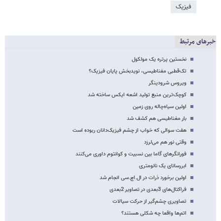
فیزیک
خبرهای مرتبط
نخستین پرتره یک مولکول
تک‌قطبی مغناطیسی، نویدبخش پایان فیزیک؟
ویروس شرودینگر
کوچک‌ترین منبع تولید اشعه ایکس ساخته شد
اولین سیاه‌چاله روی زمین
بار مغناطیسی هم کشف شد
هفت سوالی که خواب از چشم فیزیک‌دانان ربوده است
وقتی نور هم می‌لرزد
فورانگرهای گاما بین نسبیت و کوانتوم داوری می‌کنند
ابررسانای یک نانومتری
اولین برخورد ذرات در ال.اچ.سی انجام شد
فراکتال‌های 3بعدی در تصاویر 2بعدی
تصاویری چشم‌گیر از حرکت سیالات
اتم‌ها واقعا چه شکلی هستند؟