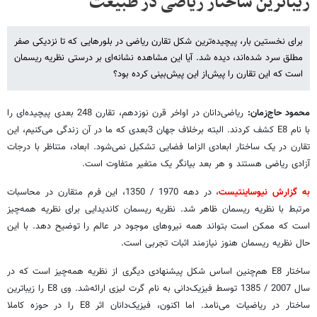
زیباترین ساختار ریاضی در طبیعت
برای نخستین بار، پیچیده‌ترین شکل تقارن ریاضی در بلور‌هایی که تا نزدیکی صفر
مطلق سرد شده‌اند، دیده شد. آیا این مشاهده نشانه‌ای بر درستی نظریه ریسمان
است که این تقارن را پیش‌از این پیش‌بینی کرده بود؟
محمود حاج‌زمان:
ریاضی‌دانان در اواخر قرن نوزدهم، تقارن 248 بعدی پیچیده‌ای را
با نام E8 کشف کردند. البته برخلاف جهان 3بعدی که ما در آن زندگی می‌کنیم، این
تقارن در یک ساختار ابعادی الزاما فضایی تشکیل نمی‌شود. ابعاد، متناظر با درجات
آزادی ریاضی هستند و هر بعد بیانگر یک متغیر متفاوت است.
به گزارش نیوساینتیست
، در دهه 1970 / 1350، این فرم متقارن در محاسبات
مرتبط با نظریه ریسمان ظاهر شد. نظریه ریسمان کاندیدایی برای نظریه همه‌چیز
است که ممکن است بتواند همه نیروهای موجود در عالم را توضیح دهد. با این
حال نظریه ریسمان هنوز نیازمند اثبات تجربی است.
ساختار E8 هم‌چنین اساس شکل پیشنهادی دیگری از نظریه همه‌چیز است که در
سال 2007 / 1385 توسط فیزیک‌دانی به نام گرت لیزی ارائه‌شد. وی E8 را زیباترین
ساختار در ریاضیات می‌نامد. اما اکنون، فیزیک‌دانان اثر E8 را در حوزه کاملا