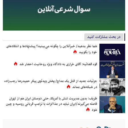
در بحث مشارکت کنید
شما نظر بدهید/ خبرآنلاین را چگونه می‌بینید؟ پیشنهادها و انتقادهای
خود را بگویید
قوه قضائیه: آقای خرازی به دادگاه ویژه روحانیت احضار شد
جزئیات جدید از قتل یک مداح/ پخش ویدئوی پیکر حمیدرضا رجب‌زاده
در شبکه‌های معاند
ظریف: بدون مدیریت تنش با آمریکا، حتی دوستان ایران هم از تهران
فاصله می‌گیرند/ایران نباید در مذاکرات با ترامپ قربانی روسیه و چین
شود