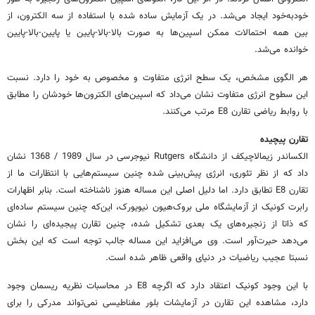
خودبه‌خود ایجاد می‌شد. در یک آزمایش ساده شده با استفاده از سه الکترون، از
بین همه احتمالات ممکن اسپین‌ها به صورت بالا-بالا-پایین یا پایین-بالا-پایین
خوانده می‌شد.
هر الگوی مشخص، یک سطح انرژی متفاوت و مخصوص به خود را دارد. نسبت
این سطوح انرژی متفاوت نشان می‌داد که اسپین‌های الکترون‌ها خودشان را مطابق
با روابط ریاضی تقارن E8 مرتب می‌کنند.
تقارن پیچیده
الکساندر زیمالاچیکف از دانشگاه Rutgers نیوجرسی در سال 1989 / 1368 نشان
داد که از نظر تئوری، انرژی پیش‌بینی شده چنین سیستم‌هایی با انتظارات ما از
تقارن E8 تطابق دارد. اما دلیل اصلی این مساله هنوز ناشناخته است. بنابر اظهارات
رابرت کونیک از آزمایشگاه ملی بروک‌هیون نیویورک، این‌که چنین سیستم‌ ساده‌ای
که ذاتا از زنجیره‌های یک بعدی تشکیل شده، چنین تقارن پیجیده‌ای را نشان
می‌دهد حیرت‌آور است. وی می‌افزاید این مساله جالب توجه است که این بخش
نسبتا عجیب ریاضیات در دنیای واقعی ظاهر شده است.
با این وجود کونیک اعتقاد دارد که اگرچه E8 در محاسبات نظریه ریسمان وجود
دارد، مشاهده این تقارن در آزمایشات بلور مغناطیسی نمی‌تواند مدرکی را برای