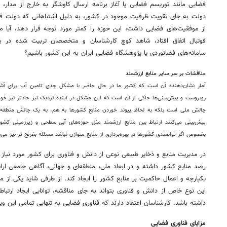
فضایی مانند توریسم فضایی یا آغاز برنامه ارسال کاوشگر به خارج از مدا
دولت به جای تقویت ظرفیت موجود در کشور، به دلیل اشتباهاتی که دولت قبل
از موفقیت‌های فضایی داشت، این حوزه را کمتر مورد توجه قرار دهد، آیا
فوتبال اتفاق افتاد، شاهد کوچ کارشناسان و متخصصان تربیت شده در 
سامانه‌های فضانوردی یا پژوهشگاه فضایی ایران به این کشور باشیم؟
مناقشات بر سر سایر منابع ارزشمند
آمار نشان‌دهنده آن است که کشور ما در حال حاضر با مشکل جدی تامین آب برای آش
روبروست و پیش‌بینی‌ها حاکی از آن است که این مشکل در آینده نزدیک نیز حادتر نیز خو
چالش ملی است بلکه به لحاظ پیوند خوردن منابع کشورها به هم، به یک چالش منطقه‌
پیش‌بینی می‌کنند ارتباط بین منابع ارزشمند مثل حوزه‌های آبی سطحی و زیرزمینی کشوره
بخصوص اگر توانمندی کشورها در بهره‌برداری از منابع متوازن نباشد مسئله بغرنج تر نیز می‌
در مدیریت منابع و ذخایر طبیعی نوعی از دانش و فناوری برای کشور مورد نیاز
رصد منابع کشور داشته و در ابعاد ملی، منطقه‌ای و جهانی، آگاهی جامعی ارایه
یکپارچه و اعمال حاکمیت بر منابع کشور را ایجاد کند. از طرفی شاید یکی از مه
این نوع خاص از دانش و فناوری بتواند به جای مناقشه، توانایی ایجاد ارتباط
داشته باشد. کارشناسان اعتقاد دارند که فناوری فضایی به تنهایی تمامی این ویژگ
مزایای فناوری فضایی