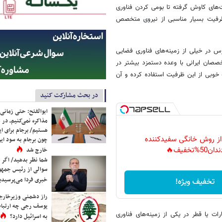
‌های کاوش گرفته تا بومی کردن فناوری
 ظرفیت بسیار مناسبی از نیروی متخصص
در خیلی از زمینه‌های فناوری فضایی
خصصان ایرانی با وعده دستمزد بیشتر در
ه خوبی از این ظرفیت استفاده کرده و آن
در بحث مشارکت کنید
ابوالفتح: حتی زمانی 
مذاکره نمی‌کنیم، در 
هستیم/ برجام برای ای
 از روش خانگی سفیدکننده
چون برجام به سود ایرا
دان50%تخفیف🔥
خارج شد
شما نظر بدهید/ اگر خ
سوالی از رئیس جمه
خبری فردا می‌پرسیدی
تخفیف ویژه!
راز دشمنی وزیرخارجه 
یوسف رجی چه ارتباط
ت یا قطر در یکی از زمینه‌های فناوری
به اسرائیل دارد؟