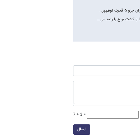
ت نوظهور…
ا و کشت برنج را رصد می…
7 + 3 =
ارسال