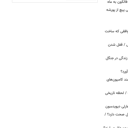
الکون به ماه
 وقتی پیچ از پورشه
توافقی که ساخت
ی / قفل شدن
ندگی در جنگل
ورد؟
ند کامیون‌های
/ لحظه تاریخی
ارلی دیویدسون
بین‌الملل صحت دارد؟ /