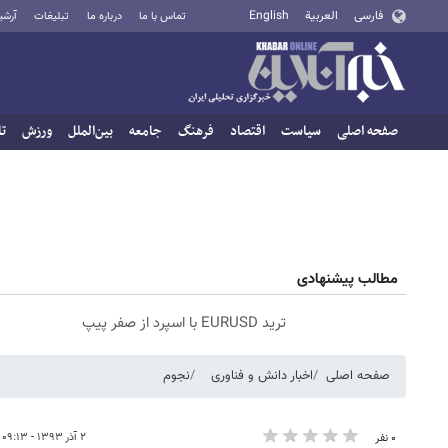
فارسی
العربية
English
تماس با ما
درباره ما
تبلیغات
آرشی
صفحه اصلی
سیاست
اقتصاد
فرهنگ
جامعه
بین‌الملل
ورزش
تا
مطالب پیشنهادی
ترید EURUSD با اسپرد از صفر پیپ
صفحه اصلی
اخبار دانش و فناوری
نجوم
۲ آذر ۱۳۹۳ - ۰۹:۱۳
۰ نفر