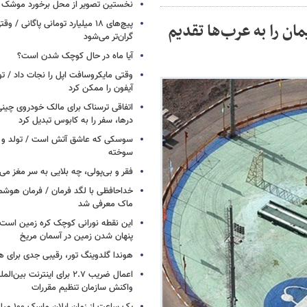
نخستین تصویر از محل برخورد موشک ف
پیچ‌های ۱۸ میلیارد تومانی پاگانی /
مان را به عرب‌ها تقدیم
گران‌تر می‌شود
آیا ماه در حال کوچک شدن است؟
وقتی مایکروسافت اپل را نجات داد / 
آیفون را ممکن کرد
اتفاقی ترسناک برای مالک خودروی چین
درها، سفر را به کابوس تبدیل کرد
سوسکی که عاشق آتش است / تولد و ز
سوخته
فقر و بی‌پولی، چه بلایی به سر مغز می‌آ
خداحافظی با لگد فرمان / فرمان هوشم
ماک معرفی شد
این نقطه نورانی کوچک کره زمین است 
پنهان شدن زمین در آسمان مریخ
هوندا گلدوینگ تور، رقیبی جدی برای ه
اعمال ضریب ۲.۷ برای اینترنت 
واکنش سازمان تنظیم مقررات