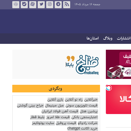
جمعه ۱۶ مرداد ۱۴۰۵
انتشارات
وبلاگ
استان‌ها
وبگردی
خبرآنلاین
راه نو آنلاین
بازی آنلاین
قیمت تلویزیون سونی
مبل مینیمال
جراح بینی گوشتی
پرشین هتل
قیمت آهن فولاد ایرانیان
اعتبارسنجی بانکی
قیمت طلا امروز
بلیط قطار
شرکت رادوکو
قیمت پروفیل
سایت یوتوتایمز
خرید اکانت chatgpt