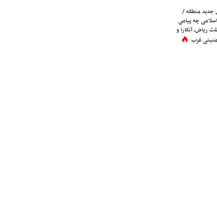
 جدید منطقه /
اسلامی چه پیامی
لث ریاض، آنکارا و
 امنیتی غرب