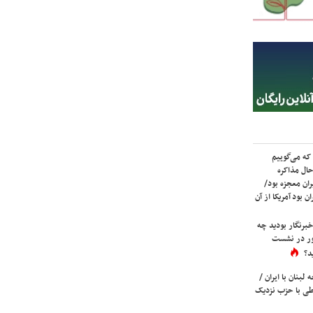
که می‌گوییم
حال مذاکره
ران معجزه بود/
ن بود آمریکا از آن
برنگار بودید چه
ور در نشست
د؟
لبنان با ایران /
ی با حزب نزدیک