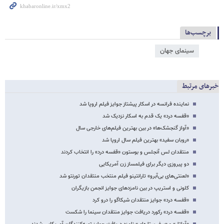
برچسب‌ها
سینمای جهان
خبرهای مرتبط
نماینده فرانسه در اسکار پیشتاز جوایز فیلم اروپا شد
«قفسه درد» یک قدم به اسکار نزدیک شد
«آواز گنجشک‌ها» در بین بهترین فیلم‌های خارجی سال
«روبان سفید» بهترین فیلم سال اروپا شد
منتقدان لس آنجلس و بوستون «قفسه درد» را انتخاب کردند
دو پیروزی دیگر برای فیلمساز زن آمریکایی
«لعنتی‌های بی‌آبرو» تارانتینو فیلم منتخب منتقدان تورنتو شد
کلونی و استریپ در بین نامزدهای جوایز انجمن بازیگران
«قفسه درد» جوایز منتقدان شیکاگو را درو کرد
«قفسه درد»‌ رکورد دریافت جوایز منتقدان سینما را شکست