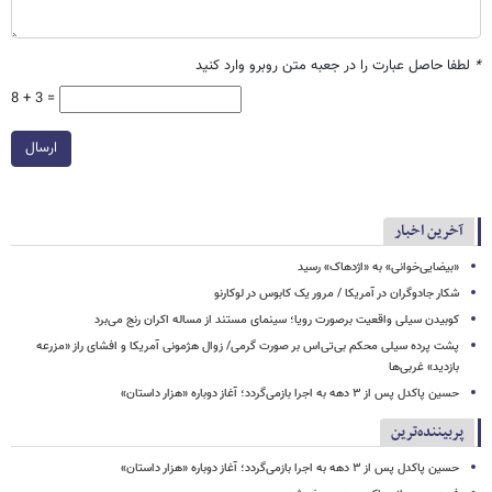
*
لطفا حاصل عبارت را در جعبه متن روبرو وارد کنید
8 + 3 =
ارسال
آخرین اخبار
«بیضایی‌خوانی» به «اژدهاک» رسید
شکار جادوگران در آمریکا / مرور یک کابوس در لوکارنو
کوبیدن سیلی واقعیت برصورت رویا؛ سینمای مستند از مساله اکران رنج می‌برد
پشت پرده سیلی محکم بی‌تی‌اس بر صورت گرمی/ زوال هژمونی آمریکا و افشای راز «مزرعه
بازدید» غربی‌ها
حسین پاکدل پس از ۳ دهه به اجرا بازمی‌گردد؛ آغاز دوباره «هزار داستان»
پربیننده‌ترین
حسین پاکدل پس از ۳ دهه به اجرا بازمی‌گردد؛ آغاز دوباره «هزار داستان»