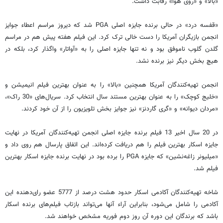
«بالا» و «روی هوا» رقابت داشت.
«قفسه درد»‌ در حالی برنده جایزه اصلی PGA شد که دیروز مراسم اعطاء جوایز
انجمن بازیگران آمریکا را دست خالی ترک کرد. این فیلم هفته پیش هم در مراسم
گلدن گلوب ناموفق بود و نه تنها جایزه اصلی را به «آواتار» واگذار کرد، بلکه در
هیچ بخش دیگر نیز برنده نشد.
انجمن تهیه‌کنندگان آمریکا همچنین «بالا» را به عنوان بهترین فیلم انیمیشن و
«خلیج کوچک» را به عنوان بهترین مستند سال انتخاب کرد. سریال‌های «30 راک»،
«مردان دیوانه» و «گری گاردنز» نیز جوایز بخش تلویزیون را از آن خود کردند.
در 20 سال اخیر 13 فیلم برنده جایزه اصلی انجمن تهیه‌کنندگان آمریکا در نهایت
جایزه اسکار بهترین فیلم را هم دریافت کرده‌اند. این اتفاق پارسال هم روی داد و
«میلیونر زاغه‌نشین» که جایزه PGA را برده بود در نهایت برنده جایزه اسکار بهترین
فیلم شد.
شاخه تهیه‌کنندگان آکادمی اسکار حدود هشت درصد از 5777 عضو رای‌دهنده این
آکادمی را شامل می‌شود، بنابراین آراء آنها می‌تواند بازتاب فیلم‌های برنده اسکار
باشد که برندگان این دوره آن روز دوم فوریه مشخص خواهند شد.