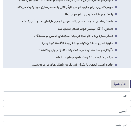
«آواتار» و «سفر ستاره‌ای» نامزد دریافت جوایز تهیه‌کنندگان آمریکایی شدند
جیمز کامرون برای جایزه انجمن کارگردانان با همسر سابق خود رقابت می‌کند
رقابت پنج فیلم خارجی برای جوایز بفتا
«لعنتی‌های بی‌آبرو» نامزد دریافت جوایز انجمن طراحان هنری آمریکا شد
«سلول 211» پیشتاز جوایز اسکار اسپانیا شد
«سفر ستاره‌ای» و «آواتار» در میان نامزدهای انجمن نویسندگان
جایزه اصلی منتقدان فیلم رسانه‌ای به «قفسه درد» رسید
«آواتار» و «قفسه درد» در هشت رشته نامزد جوایز بفتا شدند
«یک پیشگو» در 13 رشته نامزد جوایز سزار شد
جایزه اصلی انجمن بازیگران آمریکا به «لعنتی‌های بی‌آبرو» رسید
نظر شما