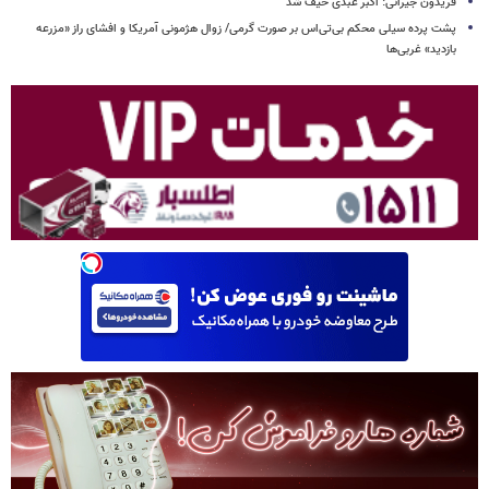
فریدون جیرانی: اکبر عبدی حیف شد
پشت پرده سیلی محکم بی‌تی‌اس بر صورت گرمی/ زوال هژمونی آمریکا و افشای راز «مزرعه
بازدید» غربی‌ها