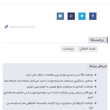
برچسب‌ها
فساد اخلاقی
بازداشت
خبرهای مرتبط
بازداشت 20 مدیر احمدی نژادی/ وزیر اطلاعات: تخلف مالی دارند
سجادی: دستگیری مسئولان بلندپایه وزارت را تایید نمی‌کنم/ رضازاده باید استعفا دهد
بازداشت تعدادی از مسئولان منابع طبیعی به اتهام زمین خواری
زوج قاتل سریالی روسی بازداشت شدند/ می خواستیم شهر را از بی خانمان ها پاکسازی
کنیم
بازداشت کارچاق کن میلیاردی در یزد/ کارمند بازنشسته، قاچاقچی ها را سرکیسه می
کرد!