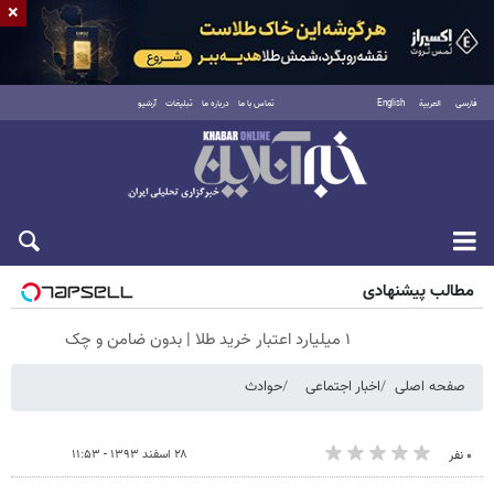
×
فارسی
العربية
English
تماس با ما
درباره ما
تبلیغات
آرشیو
پنجشنبه ۱۵ مرداد ۱۴۰۵
مطالب پیشنهادی
۱ میلیارد اعتبار خرید طلا | بدون ضامن و چک
صفحه اصلی
اخبار اجتماعی
حوادث
۲۸ اسفند ۱۳۹۳ - ۱۱:۵۳
۰ نفر