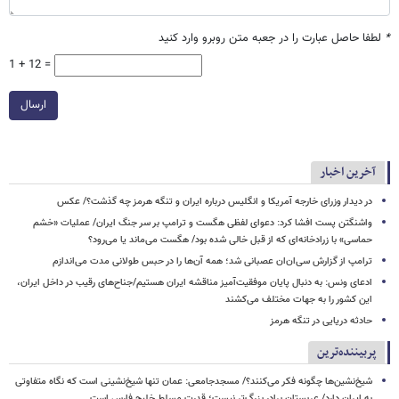
*
لطفا حاصل عبارت را در جعبه متن روبرو وارد کنید
1 + 12 =
ارسال
آخرین اخبار
در دیدار وزرای خارجه آمریکا و انگلیس درباره ایران و تنگه هرمز چه گذشت؟/ عکس
واشنگتن پست افشا کرد: دعوای لفظی هگست و ترامپ بر سر جنگ ایران/ عملیات «خشم
حماسی» با زرادخانه‌ای که از قبل خالی شده بود/ هگست می‌ماند یا می‌رود؟
ترامپ از گزارش سی‌ان‌ان عصبانی شد؛ همه آن‌ها را در حبس طولانی مدت می‌اندازم
ادعای ونس: به دنبال پایان موفقیت‌آمیز مناقشه ایران هستیم/جناح‌های رقیب در داخل ایران،
این کشور را به جهات مختلف می‌کشند
حادثه دریایی در تنگه هرمز
پربیننده‌ترین
شیخ‌نشین‌ها چگونه فکر می‌کنند؟/ مسجدجامعی: عمان تنها شیخ‌نشینی است که نگاه متفاوتی
به ایران دارد/ عربستان برادر بزرگ‌تر نیست؛ قدرت مسلط خلیج فارس است