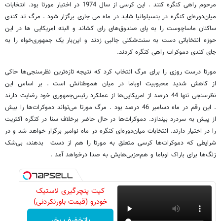
مرحوم راهی کنگره کنند . این کرسی از سال 1974 در اختیار مورتا بود. انتخابات
میان‌دوره‌ای کنگره در پنسیلوانیا شاید در ماه می جاری برگزار شود . مرگ تد کندی
ساکنان ماساچوست را به پای صندوق‌های رای کشاند و البته امریکایی ها در این
حوزه انتخاباتی دست به سنت‌شکنی جالبی زدند و این‌بار یک جمهوری‌خواه را به
جای کندی دموکرات راهی کنگره کردند.
مورتا درست روزی را برای مرگ انتخاب کرد که نتیجه تازه‌ترین نظرسنجی‌ها حاکی
از کاهش شدید محبوبیت اوباما در میان هموطنانش است . بر اساس این
نظرسنجی تنها 44 درصد از امریکایی‌ها از عملکرد رئیس‌جمهوری خود رضایت دارند
. این رقم در ماه دسامبر 46 درصد بود . مرگ مورتا می‌تواند دموکرات‌ها را بیش
از پیش به سردرد بیندازد. دموکرات‌ها در حال حاضر برخلاف سنا در کنگره اکثریت
را در اختیار دارند. انتخابات میان‌دوره‌ای کنگره در ماه نوامبر برگزار خواهد شد و در
شرایطی که دموکرات‌ها کرسی متعلق به مورتا را هم از دست بدهند، بی‌شک
زنگ‌ها برای باراک اوباما و هم‌حزبی‌هایش به صدا درخواهد آمد .
کیت پنچرگیری لاستیک
خودرو (قیمت باورنکردنی)
باتخفیف بخر