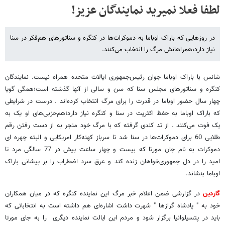
لطفا فعلا نمیرید نمایندگان عزیز!
در روزهایی که باراک اوباما به دموکرات‌ها در کنگره و سناتورهای هم‌فکر در سنا
نیاز دارد،همراهانش مرگ را انتخاب می‌کنند.
شانس با باراک اوباما جوان رئیس‌جمهوری ایالات متحده همراه نیست. نمایندگان
کنگره و سناتورهای مجلس سنا که سن و سالی از آنها گذشته است؛همگی گویا
چهار سال حضور اوباما در قدرت را برای مرگ انتخاب کرده‌اند . درست در شرایطی
که باراک اوباما به حفظ اکثریت در سنا و کنگره نیاز دارد؛هم‌حزبی‌های او یک به
یک فوت می‌کنند . از تد کندی گرفته که با مرگ خود منجر به از دست رفتن رقم
طلایی 60 برای دموکرات‌ها در سنا شد تا سرباز کهنه‌کار امریکایی و البته چهره ای
دموکرات به نام جان مورتا که بیست و چهار ساعت پیش در 77 سالگی مرد تا
امید را در دل جمهوری‌خواهان زنده کند و عرق سرد اضطراب را بر پیشانی باراک
اوباما بنشاند.
گاردین
در گزارشی ضمن اعلام خبر مرگ این نماینده کنگره که در میان همکاران
خود به " پادشاه گرازها " شهرت داشت اشاره‌ای هم داشته است به انتخاباتی که
باید در پتسیلوانیا برگزار شود و مردم این ایالت نماینده دیگری را به جای مورتا