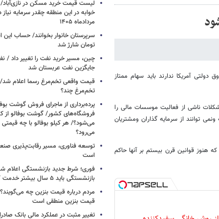
خوابه در این منطقه چقدر سرمایه نیاز 
شود
مردادماه ۱۴۰۵
تومان شارژ شد
چین، مسیر خرید نفت را تغییر داد / ن
جایگزین نفت عربستان شد
 دولتی آمریکا ندارند باید سهام ممتاز
قیمت واقعی تخم‌مرغ رسما اعلام شد/ 
تخم‌مرغ چند؟
پرده‌برداری از ماجرای فروش گوشت بوفا
مشکلات ناشی از فعالیت موسسات مالی را
فروشگاه‌های کشور/ گوشت بوفالو از کج
می توانند از سرمایه گذاران ومشتریان
می‌شود؟/ هر کیلو بوفالو با چه قیمتی
می‌رود؟
توسعه فناوری، مسیر رقابت‌پذیری صن
 که هنوز قوانین قرن بیستم بر آنها حاکم
است
فوری؛ شرط جدید بازنشستگی اعلام شد/ 
بازنشستگی باید ۵ سال بیشتر خدمت کنند
مردم درباره قیمت بنزین چه می‌گویند؟/
قیمت بنزین منطقی است
تغییر مثبت در عملکرد مالی بانک صادرات
 از روش خانگی سفیدکننده