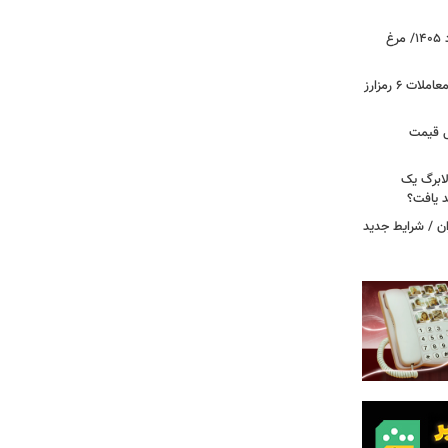
قیمت جدید گوشت مرغ امروز ۱۵ مرداد ۱۴۰۵/ مرغ
آخرین وضعیت بازار رمزارزها در جهان/ معاملات ۶ رمزارز
دول قیمت
لابرگ یک
د یافت؟
ان / شرایط جدید