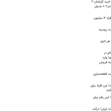
لیست قیمت خرید مسکن در نازی‌آباد/ خرید آپارتمان ۲
دارد؟ + جدول
سرپرستان خانوار بخوانند/ حساب این افراد ۴ میلیون
فت روسیه
هر کیلو
لو در
ا وارد
 به فروش
عت قطعه‌سازی
این افراد برای
 این رقم برای
 ایران/ درآمد