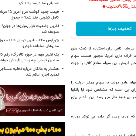
عملیاتی ۸۰ درصد رشد کرد
دان50%تخفیف🔥
کامل کیلویی چند شد؟ + جدول
تخفیف ویژه!
متوقف شد
پژوپارس ۶۴۰ میلیون تومان شد/ ج
مدل‌های مختلف خودرو
 سرمایه کافی برای استفاده از کمک های
یک تغییر مهم در حوزه کالابرگ/ رقم کا
ام خزانه داری امریکا مجبور هستند سهام
میلیون تومانی چه زمانی افزایش خواه
ز محل فروش این سهام منابع کافی را جهت
هشدار به مالکان درباره تخلیه مستاجر
تمدید اجاره اعلام شد
ر سهام عادی دولت به سهام ممتاز ،دولت را
 برای این است که مشخص شود آیا بانکها
اک با نرخ رشد بیکاری معادل 10 درصد جان بدر ببرند.به نظر می رسد این اقدام برای
ه اوباما وعده آنرا داده می تواند دوباره