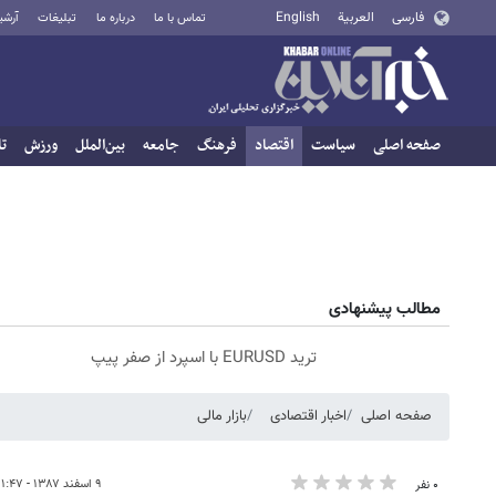
فارسی
العربية
English
تماس با ما
درباره ما
تبلیغات
آرشی
صفحه اصلی
سیاست
اقتصاد
فرهنگ
جامعه
بین‌الملل
ورزش
تا
مطالب پیشنهادی
ترید EURUSD با اسپرد از صفر پیپ
صفحه اصلی
اخبار اقتصادی
بازار مالی
۹ اسفند ۱۳۸۷ - ۱۱:۴۷
۰ نفر