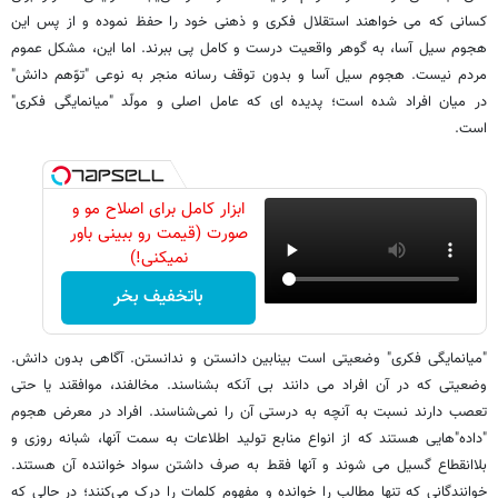
کسانی که می خواهند استقلال فکری و ذهنی خود را حفظ نموده و از پس این
هجوم سیل آسا، به گوهر واقعیت درست و کامل پی ببرند. اما این، مشکل عموم
مردم نیست. هجوم سیل آسا و بدون توقف رسانه منجر به نوعی "توّهم دانش"
در میان افراد شده است؛ پدیده ای که عامل اصلی و مولّد "میانمایگی فکری"
است.
ابزار کامل برای اصلاح مو و
صورت (قیمت رو ببینی باور
نمیکنی!)
باتخفیف بخر
"میانمایگی فکری" وضعیتی است بینابین دانستن و ندانستن. آگاهی بدون دانش.
وضعیتی که در آن افراد می دانند بی آنکه بشناسند. مخالفند، موافقند یا حتی
تعصب دارند نسبت به آنچه به درستی آن را نمی‌شناسند. افراد در معرض هجوم
"داده"هایی هستند که از انواع منابع تولید اطلاعات به سمت آنها، شبانه روزی و
بلاانقطاع گسیل می شوند و آنها فقط به صرف داشتن سواد خواننده آن هستند.
خوانندگانی که تنها مطالب را خوانده و مفهوم کلمات را درک می‌کنند؛ در حالی که