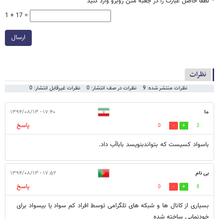
*
لطفا حاصل عبارت را در جعبه متن روبرو وارد کنید
1 + 17 =
ارسال
نظرات
نظرات منتشر شده: 9
نظرات در صف انتشار: 0
نظرات غیرقابل انتشار: 0
ما
۱۷:۴۰ - ۱۳۹۴/۰۸/۱۳
پاسخ
0
3
باسواد کسیست که بتواندبنویسد باباآب داد.
بی نام
۱۷:۵۲ - ۱۳۹۴/۰۸/۱۳
پاسخ
0
8
بسیاری از کانال ها و شبکه های تلگرامی توسط افراد کم سواد یا بیسواد برای
خودنمایی ساخته شده