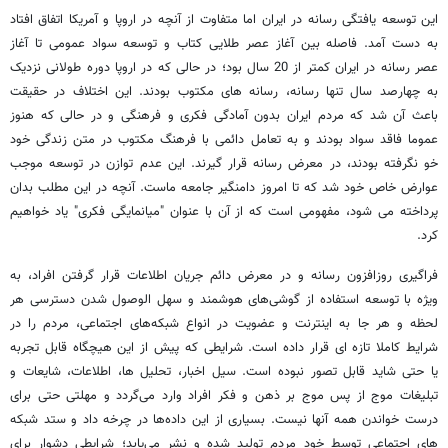
این توسعه یافتگی رسانه در ایران اما متفاوت از آنچه در اروپا و آمریکا اتفاق افتاد
به دست آمد. فاصله بین آغاز عصر طلایی کتاب و توسعه سواد عمومی تا آغاز
عصر رسانه در ایران کمتر از 20 سال بود؛ در حالی که در اروپا دوره طولانی نزدیک
به چهارصد سال تنها رسانه، رسانه های مکتوب بودند. این اختلاف در حقیقت
باعث آن شد که مردم ایران بدون آمادگی فکری و فرهنگی و در حالی که هنوز
عموما فاقد سواد بودند و به تعامل دائمی با فرهنگ مکتوب در متن زندگی خود
خو نگرفته بودند، در معرض رسانه قرار گیرند. این عدم توازن در توسعه موجب
عوارض خاص خود شد که تا امروز دامنگیر جامعه ماست. آنچه در این مطلب بدان
پرداخته می شود، مفهومی است که از آن با عنوان "میانمایگی فکری" یاد خواهیم
کرد.
فراگیری روزافزون رسانه و در معرض دائم جریان اطلاعات قرار گرفتن افراد، به
ویژه با توسعه استفاده از گوشی‌های هوشمند و سهل الوصول شدن دسترسی هر
لحظه و هر جا به اینترنت و عضویت در انواع شبکه‌های اجتماعی، مردم را در
شرایط کاملا تازه ای قرار داده است. شرایطی که پیش از این هیچگاه قابل تجربه
یا حتی شاید قابل تصور نبوده است. سیل اخبار، تحلیل ها، اطلاعات، شایعات و
تبلیغات موج از پس موج بر ذهن و فکر افراد وارد می‌گردد و مهلتی حتی برای
درست خواندن همه آنها نیست. بسیاری از این داده‌ها در چرخه داد و ستد شبکه
های اجتماعی توسط خود مردم تولید شده و نشر می‌یابد؛ شرایطی دشوار برای