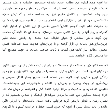
اما آنچه مورد اشاره این مطلب است، دغدغه جستجوی حقیقت و رشد مستمر
اندیشه فارغ از سیستم رسمی تحصیلی است. هرکسی در طول دوره عمر خویش،
برای رشد شخصیت و تکامل فکری نیاز به مطالعه دائم و گسترش حوزه
دانسته‌های خود از دنیا و افزایش توان تشخیص سره از ناسره برای نزدیک شدن
به حقیقت عالم دارد. "توهم دانش" تصویر ناقصی از این دانش در اختیار افراد
گذارده و روح آنها را به طرز کاذبی سیراب می‌سازد. جامعه ای که افراد آن صاحب
این گونه دانش سطحی از دنیای اطراف خود باشند، به راحتی تحت تاثیر
جریان‌سازی‌های رسانه ای قرار گرفته و با جریان‌های هدایت شده اطلاعات فضای
مجازی، مطابق نیاز کانون‌های قدرت و ثروت صاحب رسانه، در جهت مطامع آنها
سازماندهی فکری خواهند شد.
توسعه تکنولوژی و استفاده از محصولات و پذیرش تبعات ناشی از آن، امری ناگزیر
در دنیای امروز است. نمی توان و نباید جامعه را در برابر ورود تکنولوژی و ابزارهای
زندگی نوین سترون کرد. آنچه مهم است، آماده سازی بستر افکار عمومی و
روشنگری در جهت برخورد و پذیرش با قاعده و هوشیارانه این پدیده‌هاست.
تکلیفی که علاوه بر حاکمیت و مراکز تولید کننده فکر و اندیشه، بر دوش تک تک
افراد جامعه سنگینی می کند. ما مردم، میراث‌دار فرهنگ و تمدنی هستیم که از
تطاول زمان و بلایای تاریخی گزند فراوانی یافته است. داشته‌های با ارزش باقی
مانده را باید بسیار بیش از آنچه که جاری است، حفظ و حراست کنیم و با افزودن