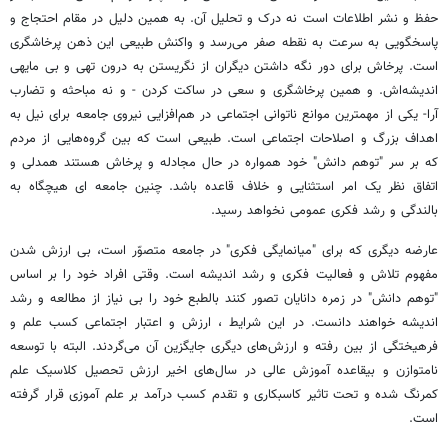
حفظ و نشر اطلاعات است نه درک و تحلیل آن. به همین دلیل در مقام احتجاج و
پاسخگویی به سرعت به نقطه صفر می‌رسد و واکنش طبیعی این ذهن پرخاشگری
است. پرخاش برای دور نگه داشتن دیگران از نگریستن به درون تهی و بی مایهی
اندیشه‌اش. و همین پرخاشگری و سعی در ساکت کردن - و نه مباحثه و تضارب
آرا- یکی از مهمترین موانع ناتوانی اجتماعی در هم‌افزایی نیروی جامعه برای نیل به
اهداف بزرگ و اصلاحات اجتماعی است. طبیعی است که بین گروه‌هایی از مردم
که بر سر "توهم دانش" خود همواره در حال مجادله و پرخاش هستند همدلی و
اتفاق نظر یک امر استثنایی و خلاف قاعده باشد. چنین جامعه ای هیچگاه به
بالندگی و رشد فکری عمومی نخواهد رسید.
عارضه دیگری که برای "میانمایگی فکری" در جامعه متصوّر است، بی ارزش شدن
مفهوم تلاش و فعالیت فکری و رشد اندیشه است. وقتی افراد خود را بر اساس
"توهم دانش" در زمره دانایان تصور کنند بالطبع خود را بی نیاز از مطالعه و رشد
اندیشه خواهند دانست. در این شرایط ، ارزش و اعتبار اجتماعی کسب علم و
فرهیختگی از بین رفته و ارزش‌های دیگری جایگزین آن می‌گردند. البته با توسعه
نامتوازن و بیقاعده آموزش عالی در سال‌های اخیر ارزش تحصیل کلاسیک علم
کمرنگ شده و تحت تاثیر کاسبکاری و تقدم کسب درآمد بر علم آموزی قرار گرفته
است.