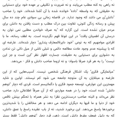
نه راهی به کنه مطلب می‌یابند و نه ضرورت و تکلیفی بر عهده خود برای دستیابی
به حقیقتی که به واسطه "داده" خوانده شده با آن آشنا شده‌اند. خود را صاحب
"دانش"ی می دانند که وجود ندارد. در فاصله زمانی بی سوادی عام چند ده سال
پیش و رسانه زدگی کنونی، تفاوت بین درک مطلب و دست یافتن به دانش برای
مردم عیان نشده است. این گزاره که "به صرف خواندن مطلبی نمی توان به
درستی آن اطمینان یافت" در این غوغا فهم نگردیده است. به لطف رسانه، ما با
افرادی مواجهیم که به نوعی "خود دایرةالمعارف پنداری" دچار شده‌اند. عارضه ای
که با پیشینه عدم وجود عادت مطالعه دائمی و تنبلی ناشی از میل ذاتی تن ندادن
به دشواری برای دستیابی به حقیقت، جسارت اظهار نظر "این است و جز این
نیست" را به هر فرد صرفا باسواد- و نه لزوما صاحب دانش و فکر - می‌دهد.
"میانمایگی فکری" یک اشکال فرهنگی شخصی نیست. آسیب‌هایی که از این
عارضه و مبتلایان به آن متوجه جامعه می شود کم نیستند. اولین و شاید
مهمترین این عوارض، توسعه جمود فکری یا دگماتیسم است. فردی که دچار "توهم
دانش" شده است، خود را در همه مواردی که از آن صرفاً اطلاعاتی دارد صاحب
نظر می‌داند و البته صاحب درست‌ترین نظر! به نشر همراه با تحکّم بینش ناقص
خود از دنیا و ما فیها به دیگران ادامه می دهد و هر مخالفتی را با شدیدترین
برخوردها پاسخ می‌دهد. این برخورد شدید، نه از باب عقیده راسخ یا عمق دانش،
که به دلیل ضعف مفرط دانش است. ذهن فرد دچار "توهم دانش" فقط بستر