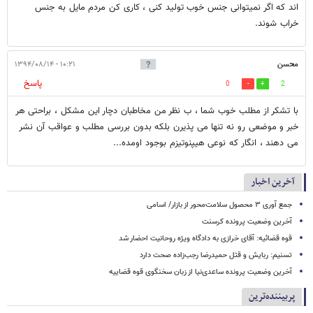
اند که اگر نمیتوانی جنس خوب تولید کنی ، کاری کن مردم مایل به جنس
خراب شوند.
محسن
۱۰:۲۱ - ۱۳۹۴/۰۸/۱۴
پاسخ
0
2
با تشکر از مطلب خوب شما ، ب نظر من مخاطبان دچار این مشکل ، براحتی هر
خبر و موضعی رو نه تنها می پذیرن بلکه بدون بررسی مطلب و عواقب آن نشر
می دهند ، انگار که نوعی هیپنوتیزم بوجود اومده...
آخرین اخبار
جمع آوری ۳ محصول سلامت‌محور از بازار/ اسامی
آخرین وضعیت پرونده کرسنت
قوه قضائیه: آقای خرازی به دادگاه ویژه روحانیت احضار شد
تسنیم: ربایش و قتل حمیدرضا رجب‌زاده صحت دارد
آخرین وضعیت پرونده ساعدی‌نیا از زبان سخنگوی قوه قضاییه
پربیننده‌ترین