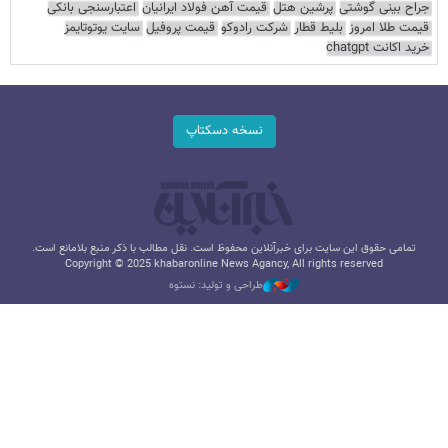
جراح بینی گوشتی
پرشین هتل
قیمت آهن فولاد ایرانیان
اعتبارسنجی بانکی
قیمت طلا امروز
بلیط قطار
شرکت رادوکو
قیمت پروفیل
سایت یوتوتایمز
خرید اکانت chatgpt
نسخه دسکتاپ
تمامی حقوق این سایت برای خبرآنلاین محفوظ است. نقل مطالب با ذکر منبع بلامانع است.
Copyright © 2025 khabaronline News Agancy, All rights reserved
طراحی و تولید: نستوه