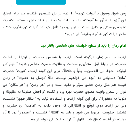
پس شوق وصول به"دولت کریمه" را ائمه در دل شیعیان افکنده، دعا برای تحقق
این آرزو را به آن ها آموخته اند، این ادعا یک حدس فاقد دلیل نیست، بلکه یک
عقیده ی مبتنی بر دلیل است. از این رو باید تأمّل کرد که "دولت کریمه"چیست؟ و
ما در دولت کریمه "چه وظیفه" ای داریم؟
امام زمان را باید از سطح خواسته های شخصی بالاتر دید
ارتباط با امام زمان دوگونه است: ارتباط با شخص حضرت، و ارتباط با امامت
حضرت، در ارتباط اوّل، مثلاًبرای سلامت و عافیت حضرت دعا می شود: "اللهمّ کن
لولیک الحجة ابن الحسن... ولیاً و حافظاً"، برای این گونه ارتباط، "غیبت" حضرت،
"مانع" دستیابی به آنچه می خواهیم نیست، مثلاً "توسل به حضرت" در زمان
غیبت هم مثل زمان حضور مؤثر و مفید است و در "هر زمان" و "هر مکان" می
توان از شعاع ولایت معنوی حضرت بهره برد و گفت: "و اجعل صلوتنا به مقبولة و
ذنوبنا به مغفورة". برای این گونه ارتباط و استفاده، نباید به "انتظار ظهور" نشست،
ولی در ارتباط دوم، توقّع و انتظاراتی که وجود دارد، به "امامت" آن حضرت و
تشکیل حکومت، مربوط می شود و باید به "انتظار" نشست و "امیدوار" بود تا آن
دولت، در آینده، تحقق یابد: اللهمّ انّا نرغب الیک فی دولة کریمة.