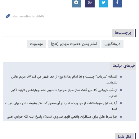
برچسب‌ها
دروغگویی
امام زمان حضرت مهدی (عج)
مهدویت
خبرهای مرتبط
افسانه "سرداب" چیست و آیا امام زمان(عج) از آنجا ظهور می کند؟/تا مردم عاقل
نشوند،…
از نائب دروغین که می گفت نماز صبح نخوانید تا ظهور امام چهاردهم و فرزند ذکور
امام…
آیا به دلیل سوءاستفاده از مهدویت، نباید از آن سخن گفت؟/ وظیفه ما در دوران غیبت
فقط…
چرا شرط عقل برای منتظران واقعی ظهور ضروری است؟/ پاسخ آیت الله جوادی آملی
نظر شما