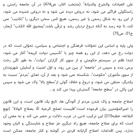
علی العبادات والشرع والدیانة" (منتخب الاثر، ص474) در آن جامعه راستی و
راستگوئی فراگیر می شود، نه دروغی دیده می شود و نه دروغی شنیده می شود،
از این رو، به شکل رسمی یا غیر رسمی، هیچ کس سخن دیگری را "تکذیب" نمی
کند، تا چه رسد به آنکه دروغ نردبان رشد و ترقّی باشد:"یمحیق الله الکذب" (بحار،
ج51، ص75)
ولی پایه و اساس این تحوّلات فرهنگی و اجتماعی و سیاسی، تحوّلی است که در
دولت رخ می دهد، از این رو همه چیز با "تأسیس دولت کریمه" آغاز می شود،
ابتدا ظلم در سیستم حکومتی و از سوی کار گزاران "دولت"، به طور کلّی رخت
برمی بندد و سپس در "جامعه" از بین می رود، و اوّل امنیت و آسایش شهروندان
از سوی مأموران "حکومت"، شکسته نمی شود و بعد از آن، تعدّی "مردم" نسبت به
یکدیگر، منتفی می شود، و دروغ و خلاف گوئی از"سطح بالا" پاک می شود و سپس
این پاکی در "سطح جامعه" گسترش پیدا می کند و...
اصلاح جامعه و پاک شدن مردم از آلودگی ها، تابع یک قانون است، و این قانون
را امیرالمؤمنین بیان فرموده است:"فلیست تصلح الرعیه الّا بصلاح الولاة" (نهج
البلاغه، خطبه215) این ترکیب ادبی در عرب، دلالت بر حصر می کند و به معنی آن
است که برای صلاح جامعه، هیچ راه دیگری جز صلاح و شایستگی و الیان وجود
ندارد، پس اقدامات اصلاح گرایانه فردی در گوشه و کنار جامعه، ممکن است