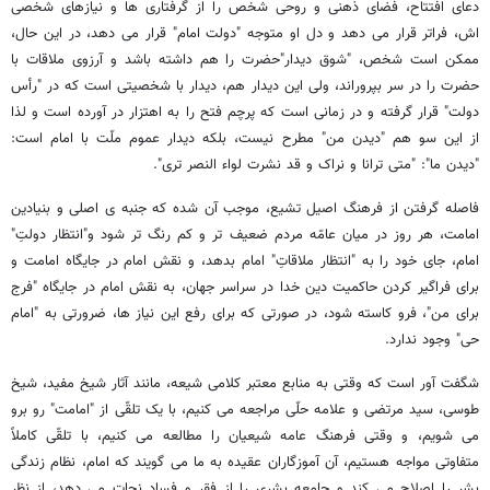
دعای افتتاح، فضای ذهنی و روحی شخص را از گرفتاری ها و نیازهای شخصی
اش، فراتر قرار می دهد و دل او متوجه "دولت امام" قرار می دهد، در این حال،
ممکن است شخص، "شوق دیدار"حضرت را هم داشته باشد و آرزوی ملاقات با
حضرت را در سر بپروراند، ولی این دیدار هم، دیدار با شخصیتی است که در "رأس
دولت" قرار گرفته و در زمانی است که پرچم فتح را به اهتزار در آورده است و لذا
از این سو هم "دیدن من" مطرح نیست، بلکه دیدار عموم ملّت با امام است:
"دیدن ما": "متی ترانا و نراک و قد نشرت لواء النصر تری".
فاصله گرفتن از فرهنگ اصیل تشیع، موجب آن شده که جنبه ی اصلی و بنیادین
امامت، هر روز در میان عامّه مردم ضعیف تر و کم رنگ تر شود و"انتظار دولتِ"
امام، جای خود را به "انتظار ملاقاتِ" امام بدهد، و نقش امام در جایگاه امامت و
برای فراگیر کردن حاکمیت دین خدا در سراسر جهان، به نقش امام در جایگاه "فرج
برای من"، فرو کاسته شود، در صورتی که برای رفع این نیاز ها، ضرورتی به "امام
حی" وجود ندارد.
شگفت آور است که وقتی به منابع معتبر کلامی شیعه، مانند آثار شیخ مفید، شیخ
طوسی، سید مرتضی و علامه حلّی مراجعه می کنیم، با یک تلقّی از "امامت" رو برو
می شویم، و وقتی فرهنگ عامه شیعیان را مطالعه می کنیم، با تلقّی کاملاً
متفاوتی مواجه هستیم، آن آموزگاران عقیده به ما می گویند که امام، نظام زندگی
بشر را اصلاح می کند و جامعه بشری را از فقر و فساد نجات می دهد، از نظر