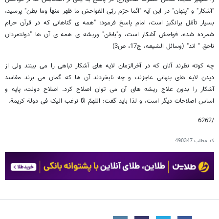
"آشکار" و "پنهان" در این آیه "انّما حرّم ربّی الفواحش ما ظهر منهاً وما بطن" پرسید،
بسیار تأمّل برانگیز است، امام پاسخ فرمود: "همه ی گناهانی که در قرآن حرام
شمرده شده، فواحش آشکار است، و"باطن" وریشه ی همه ی آن ها "دولتمردان
ناحق " اند" (وسائل الشیعه، ج17، ص3)
چه کوته نظرند آنان که در آخرالزمان لایه های آشکار تباهی را می بینند ولی از
دیدن لایه های پنهانی عاجزند، و چه نابخردند آن ها که گمان می برند مفاسد
آشکار را بدون علاج ریشه های آن می توان اصلاح کرد. اصلاح دولت، پایه و
اساس اصلاحات دیگر است، و لذا باید گفت: اللهمّ انّا نرغب الیک فی دولة کریمة.
/6262
کد مطلب
490347