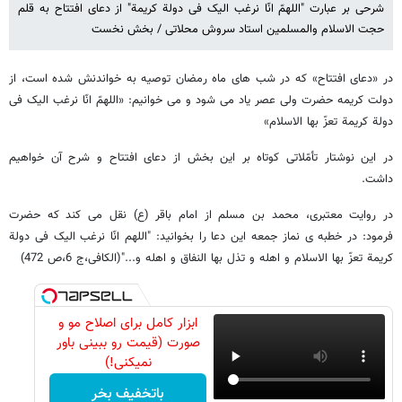
شرحی بر عبارت "اللهمّ انّا نرغب الیک فی دولة کریمة" از دعای افتتاح به قلم
حجت الاسلام والمسلمین استاد سروش محلاتی / بخش نخست
در «دعای افتتاح» که در شب های ماه رمضان توصیه به خواندنش شده است، از
دولت کریمه حضرت ولی عصر یاد می شود و می خوانیم: «اللهمّ انّا نرغب الیک فی
دولة کریمة تعزّ بها الاسلام»
در این نوشتار تأمّلاتی کوتاه بر این بخش از دعای افتتاح و شرح آن خواهیم
داشت.
در روایت معتبری، محمد بن مسلم از امام باقر (ع) نقل می کند که حضرت
فرمود: در خطبه ی نماز جمعه این دعا را بخوانید: "اللهم انّا نرغب الیک فی دولة
کریمة تعزّ بها الاسلام و اهله و تذل بها النفاق و اهله و..."(الکافی،ج 6،ص 472)
ابزار کامل برای اصلاح مو و
صورت (قیمت رو ببینی باور
نمیکنی!)
باتخفیف بخر