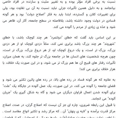
نسبت به برخی افراد مؤثر بوده و به تغییر مثبت و سازنده در افراد خاصی
بیانجامد و به دلیل همین تأثیرات جزئی نباید نسبت به آن بی تفاوت بود، ولی
برای تغییرات کلان و گسترده، ابتدا باید به فکر "اصلاح دولت" بود و هر گونه
فسادی در دولت وجود داشته باشد، بلافاصله در سطح جامعه، آثار آن، ظاهر می
شود و عدّه ی زیادی از مردم را آلوده می کند.
بر این اساس باید گفت که خطای "دولتمرد" هر چند کوچک باشد، با خطای
"شهروند" هر چند بزرگ باشد برابری نمی کند، مثلاً دزدی کوچک او از هر دزدی
بزرگ، بزرگ تر است، و یک دروغ کوچک او، از هر دروغ بزرگ، بزرگ تر است،
چون هرچه شخصیت های انسان ها در جامعه بزرگ تر جلوه کند، به همان میزان،
تأثیرات رفتار های قبیح آن ها هم بزرگ تر می شود، و در این صورت یک خلاف، با
هزار خلاف برابری می کند!
به علاوه که هر گونه فساد در رده های بالا، در رده های پائین تکثیر می شود و
فضای جامعه را آلوده می کند، در این صورت، یک عمل آلوده در جایگاه یک "علت"
برای آلوده شدن اعمال فراوان دیگران می شود و گاه به شکل گیری یک "جریان
آلوده" می انجامد.
با قبول این رابطه ضروری، چاره ای جز آن نیست که اصلاح گران، در صدد، اصلاح
مرکز قدرت برآمده و "لایه ی پنهان" آن ـ که مرکز رشد و تکثیر انواع مفاسد است ـ
را تطهیر نماید، سخن حضرت صادق(ع) در پاسخ به یکی از اصحابش که از فواحش