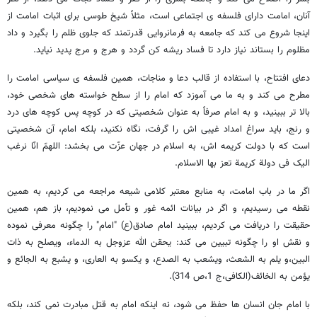
آنان، امامت دارای فلسفه ی اجتماعی است، مثلاً شیخ طوسی برای اثبات امامت از
اینجا شروع می کند که جامعه به فرمانروایی قدرتمند که جلوی ظلم را بگیرد و داد
مظلوم را بستاند نیاز دارد تا فساد ریشه کن گردد و هرج و مرج پدید نیاید.
دعای افتتاح، با استفاده از قالب دعا و مناجات، همین فلسفه ی سیاسی امامت را
مطرح می کند و به ما می آموزد که امام را از سطح خواسته های شخصی خود،
بالا تر ببینید، و به امام صرفاً به عنوان شخصیتی که در کوچه پس کوچه های درد
و رنج، باید سراغ امداد غیبی اش را گرفت، نگاه نکنید، بلکه امام، آن شخصیتی
است که با دولت کریمه اش، به اسلام در جهان عزّت می بخشد: اللهمّ انّا نرغب
الیک فی دولة کریمة تعز بها الاسلام.
اگر ما در باب امامت، به منابع معتبر کلامی شیعه مراجعه می کردیم، به همین
نقطه می رسیدیم، و اگر در بیانات ائمه غور و تأمل می نمودیم، باز هم، همین
حقیقت را دریافت می کردیم، ببینید امام صادق(ع) "امام" را چگونه معرفی نموده
و نقش او را چگونه تبیین می کند: یحقن الله عزوجل به الدماء، ویصلح به ذات
البین،و یلم به الشعث، ویشعب به الصدع، و یکسو به العاری، و یشبع به الجائع و
یؤمن به الخائف(الکافی،ج 1،ص 314).
با امام جان انسان ها حفظ می شود، نه اینکه امام به قتل مبادرت نمی کند، بلکه