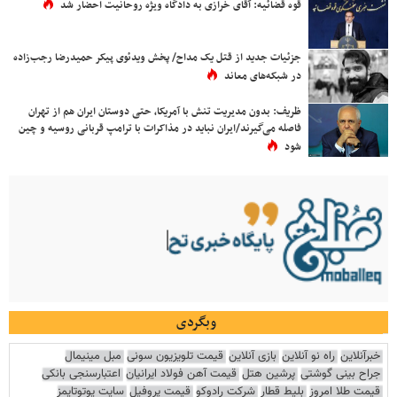
قوه قضائیه: آقای خرازی به دادگاه ویژه روحانیت احضار شد
جزئیات جدید از قتل یک مداح/ پخش ویدئوی پیکر حمیدرضا رجب‌زاده
در شبکه‌های معاند
ظریف: بدون مدیریت تنش با آمریکا، حتی دوستان ایران هم از تهران
فاصله می‌گیرند/ایران نباید در مذاکرات با ترامپ قربانی روسیه و چین
شود
وبگردی
خبرآنلاین
راه نو آنلاین
بازی آنلاین
قیمت تلویزیون سونی
مبل مینیمال
جراح بینی گوشتی
پرشین هتل
قیمت آهن فولاد ایرانیان
اعتبارسنجی بانکی
قیمت طلا امروز
بلیط قطار
شرکت رادوکو
قیمت پروفیل
سایت یوتوتایمز