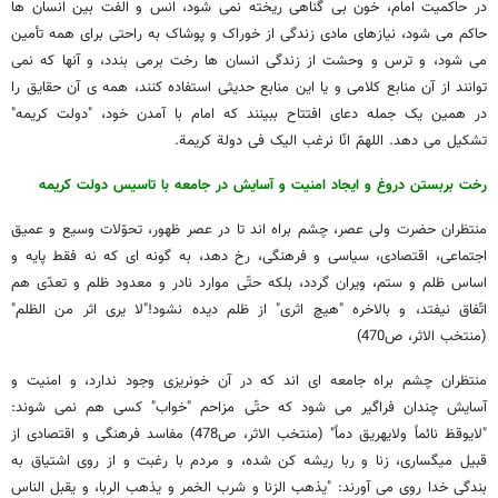
در حاکمیت امام، خون بی گناهی ریخته نمی شود، انس و الفت بین انسان ها
حاکم می شود، نیازهای مادی زندگی از خوراک و پوشاک به راحتی برای همه تأمین
می شود، و ترس و وحشت از زندگی انسان ها رخت برمی بندد، و آنها که نمی
توانند از آن منابع کلامی و یا این منابع حدیثی استفاده کنند، همه ی آن حقایق را
در همین یک جمله دعای افتتاح ببینند که امام با آمدن خود، "دولت کریمه"
تشکیل می دهد. اللهمّ انّا نرغب الیک فی دولة کریمة.
رخت بربستن دروغ و ایجاد امنیت و آسایش در جامعه با تاسیس دولت کریمه
منتظران حضرت ولی عصر، چشم براه اند تا در عصر ظهور، تحوّلات وسیع و عمیق
اجتماعی، اقتصادی، سیاسی و فرهنگی، رخ دهد، به گونه ای که نه فقط پایه و
اساس ظلم و ستم، ویران گردد، بلکه حتّی موارد نادر و معدود ظلم و تعدّی هم
اتّفاق نیفتد، و بالاخره "هیچ اثری" از ظلم دیده نشود!"لا یری اثر من الظلم"
(منتخب الاثر، ص470)
منتظران چشم براه جامعه ای اند که در آن خونریزی وجود ندارد، و امنیت و
آسایش چندان فراگیر می شود که حتّی مزاحم "خواب" کسی هم نمی شوند:
"لایوقظ نائماً ولایهریق دماً" (منتخب الاثر، ص478) مفاسد فرهنگی و اقتصادی از
قبیل میگساری، زنا و ربا ریشه کن شده، و مردم با رغبت و از روی اشتیاق به
بندگی خدا روی می آورند: "یذهب الزنا و شرب الخمر و یذهب الربا، و یقبل الناس