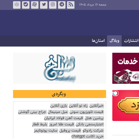
جمعه ۱۶ مرداد ۱۴۰۵
انتشارات
وبلاگ
استان‌ها
وبگردی
خبرآنلاین
راه نو آنلاین
بازی آنلاین
قیمت تلویزیون سونی
مبل مینیمال
جراح بینی گوشتی
پرشین هتل
قیمت آهن فولاد ایرانیان
اعتبارسنجی بانکی
قیمت طلا امروز
بلیط قطار
شرکت رادوکو
قیمت پروفیل
سایت یوتوتایمز
خرید اکانت chatgpt