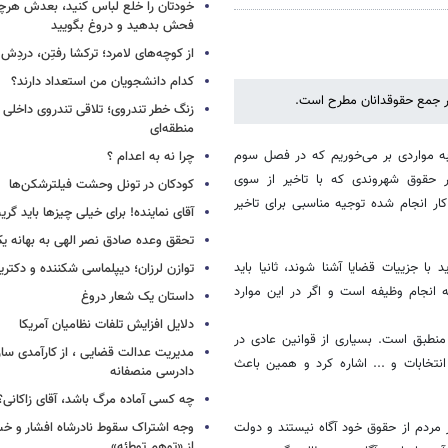
خودتان را خلع لباس کنید، بعدش هرچ
فحش بدهید و دروغ بگویید
از کوچه‌های لامرد؛ ترکشا رفتِن، دردِش 
کدام دانشجویان من استعداد دارند؟
زنگ خطر تندروی؛ تلاقی تندروی داخلی 
منطقه‌ای
به مواردی بر می‌خوریم که در فصل سوم
چرا نه به اعدام ؟
حقوق شهروندی که با تاخیر از سوی
کودکان در تونل وحشت فیلترشکن‌ها
ار انجام شده توجیه مناسبی برای تاخیر
آقای نماینده! برای خیلی چیزها باید گر
تحقق وعده صادق نصر الهی به بهانه ی
ا جزییات قضایا آشنا شوند، ثانیا باید
توازن لرزان؛ دیپلماسی شکننده و دکترین
 انجام وظیفه است و اگر در این موارد
داستان یک شعار دروغ
دلایل افزایش تلفات نظامیان آمریکا
منطبق است. بسیاری از قوانین عادی در
مدیریت عدالت قضایی ، از کارآمدی ساز
نتخابات و ... اشاره کرد و همین باعث
دادرسی منصفانه
چه کسی آماده مرگ باشد، آقای زاکانی؟
مردم از حقوق خود آگاه نیستند و دولت
وجه اشتراک سقوط نادرشاه افشار و خسرو
از «توهم توطئه»