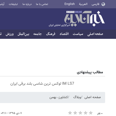
فارسی
العربية
English
تماس با ما
درباره ما
تبلیغات
آرشی
صفحه اصلی
سیاست
اقتصاد
فرهنگ
جامعه
بین‌الملل
ورزش
تا
مطالب پیشنهادی
IM LS7 لوکس ترین شاسی بلند برقی ایران
صفحه اصلی
وبلاگ
کشاورز، بهمن
۷ دی ۱۳۹۵ - ۰۴:۱۱
۰ نفر