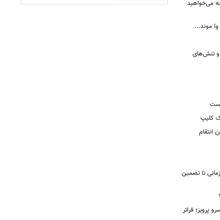
ه می‌خواهید
وا موند...
و تنش‌های
یست
ک کلیپ
 انتقام
مانی تا تضمین
 پرویز؛ فراتر