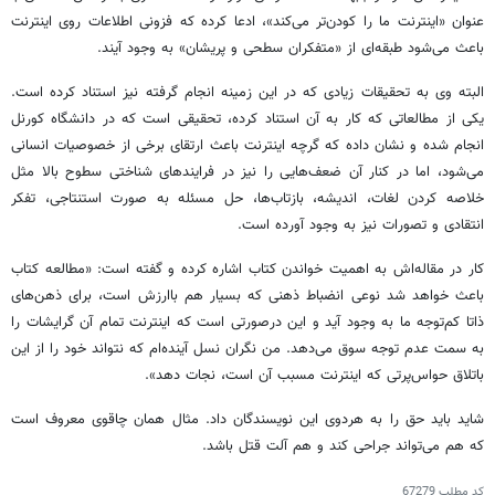
عنوان «اینترنت ما را کودن‌تر می‌کند»، ادعا کرده که فزونی اطلاعات روی اینترنت
باعث می‌شود طبقه‌ای از «متفکران سطحی و پریشان» به وجود آیند.
البته وی به تحقیقات زیادی که در این زمینه انجام گرفته نیز استناد کرده است.
یکی از مطالعاتی که کار به آن استناد کرده، تحقیقی است که در دانشگاه کورنل
انجام شده و نشان داده که گرچه اینترنت باعث ارتقای برخی از خصوصیات انسانی
می‌شود، اما در کنار آن ضعف‌هایی را نیز در فرایندهای شناختی سطوح بالا مثل
خلاصه کردن لغات، اندیشه، بازتاب‌ها، حل مسئله به صورت استنتاجی، تفکر
انتقادی و تصورات نیز به وجود آورده است.
کار در مقاله‌اش به اهمیت خواندن کتاب اشاره کرده و گفته است: «مطالعه کتاب
باعث خواهد شد نوعی انضباط ذهنی که بسیار هم باارزش است، برای ذهن‌های
ذاتا کم‌توجه ما به وجود آید و این درصورتی است که اینترنت تمام آن گرایشات را
به سمت عدم توجه سوق می‌دهد. من نگران نسل آینده‌ام که نتواند خود را از این
باتلاق حواس‌پرتی که اینترنت مسبب آن است، نجات دهد».
شاید باید حق را به هردوی این نویسندگان داد. مثال همان چاقوی معروف است
که هم می‌تواند جراحی کند و هم آلت قتل باشد.
کد مطلب
67279