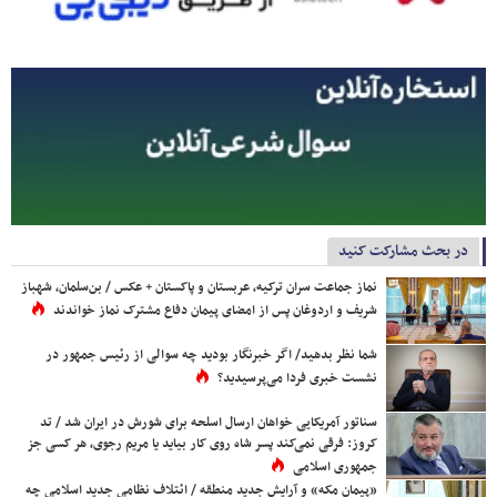
در بحث مشارکت کنید
نماز جماعت سران ترکیه، عربستان و پاکستان + عکس / بن‌سلمان، شهباز
شریف و اردوغان پس از امضای پیمان دفاع مشترک نماز خواندند
شما نظر بدهید/ اگر خبرنگار بودید چه سوالی از رئیس جمهور در
نشست خبری فردا می‌پرسیدید؟
سناتور آمریکایی خواهان ارسال اسلحه برای شورش در ایران شد / تد
کروز: فرقی نمی‌کند پسر شاه روی کار بیاید یا مریم رجوی، هر کسی جز
جمهوری اسلامی
«پیمان مکه» و آرایش جدید منطقه / ائتلاف نظامی جدید اسلامی چه