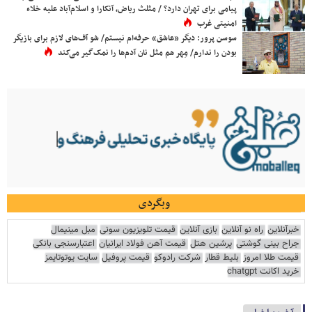
پیامی برای تهران دارد؟ / مثلث ریاض، آنکارا و اسلام‌آباد علیه خلاء
امنیتی غرب
سوسن پرور: دیگر «عاشق» حرفه‌ام نیستم/ شو آف‌های لازم برای بازیگر
بودن را ندارم/ مِهر هم مثل نان آدم‌ها را نمک‌گیر می‌کند
وبگردی
خبرآنلاین
راه نو آنلاین
بازی آنلاین
قیمت تلویزیون سونی
مبل مینیمال
جراح بینی گوشتی
پرشین هتل
قیمت آهن فولاد ایرانیان
اعتبارسنجی بانکی
قیمت طلا امروز
بلیط قطار
شرکت رادوکو
قیمت پروفیل
سایت یوتوتایمز
خرید اکانت chatgpt