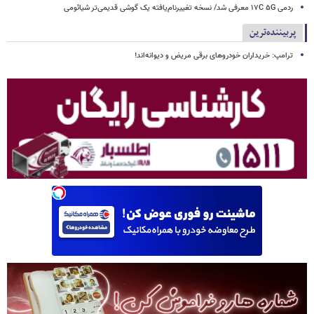
ردمی ۱۷C ۵G معرفی شد/ نسخه تغییرنام‌یافته یک گوشی قدیمی‌تر شیائومی
پربیننده‌ترین
ترامپ: خریداران خودروهای برقی مریض و دیوانه‌اند!