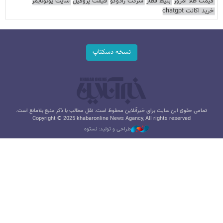
قیمت طلا امروز
بلیط قطار
شرکت رادوکو
قیمت پروفیل
سایت یوتوتایمز
خرید اکانت chatgpt
نسخه دسکتاپ
تمامی حقوق این سایت برای خبرآنلاین محفوظ است. نقل مطالب با ذکر منبع بلامانع است.
Copyright © 2025 khabaronline News Agancy, All rights reserved
طراحی و تولید: نستوه