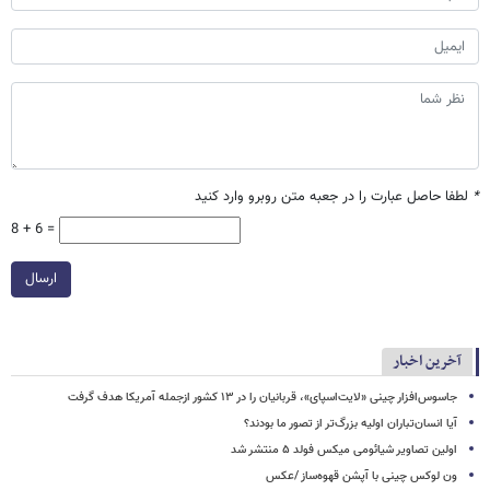
*
لطفا حاصل عبارت را در جعبه متن روبرو وارد کنید
8 + 6 =
ارسال
آخرین اخبار
جاسوس‌افزار چینی «لایت‌اسپای»، قربانیان را در ۱۳ کشور ازجمله آمریکا هدف گرفت
آیا انسان‌تباران اولیه بزرگ‌تر از تصور ما بودند؟
اولین تصاویر شیائومی میکس فولد ۵ منتشر شد
ون لوکس چینی با آپشن قهوه‌ساز /عکس