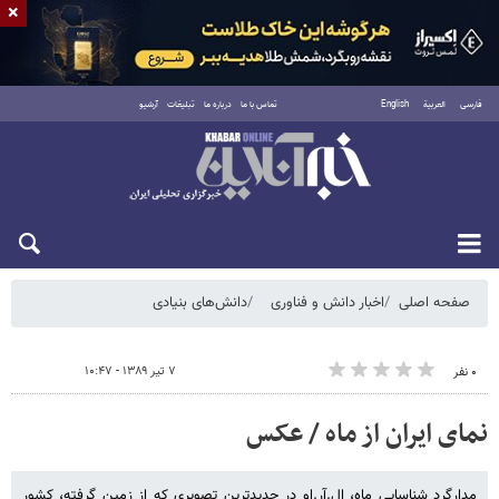
×
فارسی
العربية
English
تماس با ما
درباره ما
تبلیغات
آرشیو
شنبه ۱۷ مرداد ۱۴۰۵
صفحه اصلی
اخبار دانش و فناوری
دانش‌های بنیادی
۷ تیر ۱۳۸۹ - ۱۰:۴۷
۰ نفر
نمای ایران از ماه / عکس
مدارگرد شناسایی ماه، ال.آر.او در جدیدترین تصویری که از زمین گرفته، کشور