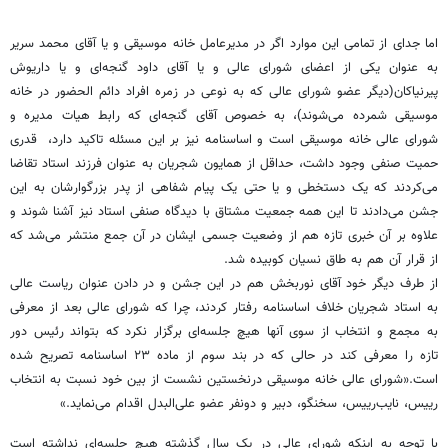
اما جدای از تمامی این موارد اگر در مدیرعامل خانه موسیقی و یا آقای محمد سریر
به عنوان یکی از اعضای شورای عالی و یا آقای داود گنجه‌ای و یا داریوش
پیرنیاکان(دیگر عضو شورای عالی که به نوعی در زمره افراد دائم الحضور در خانه
موسیقی شمرده می‌شوند)، به خصوص آقای گنجه‌ای که رابط هیات مدیره و
شورای عالی خانه موسیقی است و اساسنامه نیز بر این مسئله تاکید دارد، قدری
حمیت صنفی وجود داشت، حداقل از همایون شجریان به عنوان فرزند استاد تقاضا
می‌کردند که یک دستخطی و یا حتی یک پیام شفاهی از پدر بزرگوارشان به این
جشن می‌دادند تا این همه جمعیت مشتاق با دیدگاه صنفی استاد نیز آشنا شوند و
علاوه بر آن خبری تازه هم از وضعیت جسمی ایشان در آن جمع منتشر می‌شد که
از قرار آن هم به طاق نسیان کوبیده شد.
از طرف دیگر خود آقای نوربخش هم در این جشن و در دادن عنوان ریاست عالی
به استاد شجریان خلاف اساسنامه رفتار کردند، چرا که شورای عالی بعد از معرفی
به مجمع و انتخاب از سوی آنها هیچ جلسه‌ای برگزار نکرد که بتواند رئیس دور
تازه را معرفی کند در حالی که در بند سوم از ماده ۲۳ اساسنامه تصریح شده
است.«شورای عالی خانه موسیقی درنخستین نشست از بین خود نسبت به انتخاب
رییس، نایب‌رییس، سخنگو، دبیر و دونفر عضو علی‌البدل اقدام می‌نماید.»
با توجه به اینکه شورای عالی در یک سال گذشته هیچ جلسه‌ای نداشته است