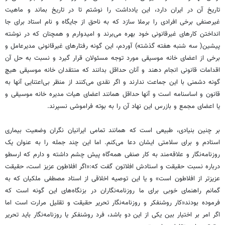
تاریخ آن در ایران دارد، این یادداشت را نوشتم تا در تاریخ بماند و ماهیت
غیر‌صنفی برخی افرادی را برملا سازد که به ناحق از جایگاه و نام استاد برای جا
انداختن کارهای غیرقانونی خود بهره می‌برند و امیدوارم و همچنان که در نوشته
پیشین( سه شنبه هفته گذشته) آوردم، این گونه رفتارهای غیرقانونی مدیرعامل و
برخی از اعضای خانه موسیقی مورد توجه مسئولان قرار گیرد و نسبت به حل آن
اقدامات قانونی انجام دهند و آنان حداقل بدانند که منتقدان خانه موسیقی هیچ
گونه دشمنی با این جماعت ندارند و اگر نقدی می‌کنند از منظر بی‌اعتنایی آنها به
قانون و اساسنامه است و آنها حداقل همانند اعضای هیات مدیره خانه موسیقی و
یا اعضای مجمع و بازرس این نهاد آن را به بوته فراموشی نسپرند.
بر چنین بنیادی، طبیعی است که همانند تمامی ایرانیان نگران وضعیت بیماری
استادم و برای سلامتی ایشان دعا می‌کنم. اما این چند جمله را به عنوان یک
روزنامه‌نگار و علاقه‌مند به کار صنفی همه‌گاه پیش چشم داشته و دارم که ارسطو
درباره نسبت حقیقت و استادش افلاتون گفت که:«اگر افلاطون عزیز است، حقیقت‌
عزیزتر از افلاطون است» و یا این توصیه اخلاقی از استاد مصطفی ملکیان که به
گمانم راهنمای خوبی برای ما روزنامه‌نگاران در بزنگاه‌‌های این گونه است که
فرموده بودند«کار روشنفکر و روزنامه‌نگار تحریر حقیقت و تقلیل مرارت است اما
اگر امر بر اختیار بین یکی از این دو باشد، فرد روشنفکر یا روزنامه‌نگار باید تحریر