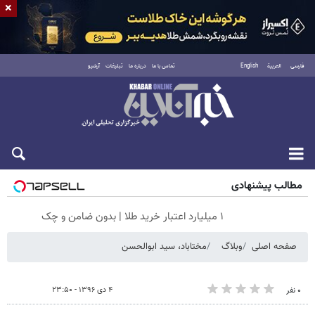
×
فارسی
العربية
English
تماس با ما
درباره ما
تبلیغات
آرشیو
شنبه ۱۷ مرداد ۱۴۰۵
مطالب پیشنهادی
۱ میلیارد اعتبار خرید طلا | بدون ضامن و چک
صفحه اصلی
وبلاگ
مختاباد، سید ابوالحسن
۴ دی ۱۳۹۶ - ۲۳:۵۰
۰ نفر