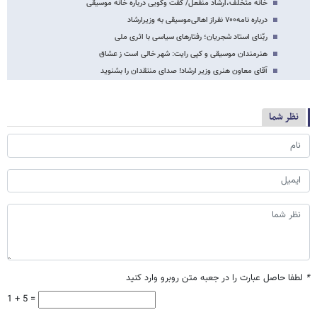
خانه متخلف،ارشاد منفعل/ گفت وگویی درباره خانه موسیقی
درباره‌ نامه۷۰۰ نفراز اهالی‌موسیقی به وزیرارشاد
ربّنای استاد شجریان؛ رفتارهای سیاسی با اثری ملی
هنرمندان موسیقی و کپی رایت: شهر خالی است ز عشاق
آقای معاون هنری وزیر ارشاد! صدای منتقدان را بشنوید
نظر شما
*
لطفا حاصل عبارت را در جعبه متن روبرو وارد کنید
1 + 5 =