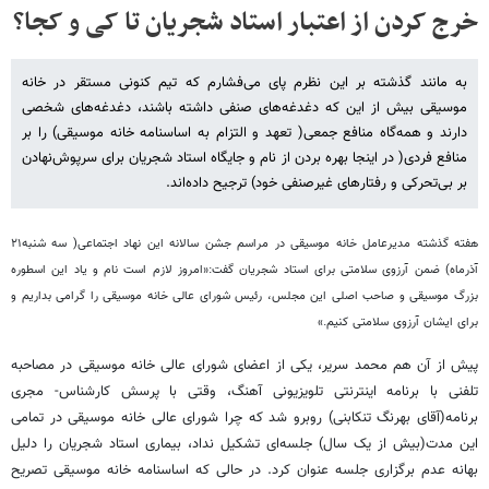
خرج کردن از اعتبار استاد شجریان تا کی و کجا؟
به مانند گذشته بر این نظرم پای می‌فشارم که تیم کنونی مستقر در خانه
موسیقی بیش از این که دغدغه‌های صنفی داشته باشند، دغدغه‌های شخصی
دارند و همه‌گاه منافع جمعی( تعهد و التزام به اساسنامه خانه موسیقی) را بر
منافع فردی( در اینجا بهره بردن از نام و جایگاه استاد شجریان برای سرپوش‌نهادن
بر بی‌تحرکی و رفتارهای غیرصنفی خود) ترجیح داده‌اند.
هفته گذشته مدیرعامل خانه موسیقی در مراسم جشن سالانه این نهاد اجتماعی( سه شنبه۲۱
آذرماه) ضمن آرزوی سلامتی برای استاد شجریان گفت:«امروز لازم است نام و یاد این اسطوره
بزرگ موسیقی و صاحب اصلی این مجلس، رئیس شورای عالی خانه موسیقی را گرامی بداریم و
برای ایشان آرزوی سلامتی کنیم.»
پیش از آن هم محمد سریر، یکی از اعضای شورای عالی خانه موسیقی در مصاحبه
تلفنی با برنامه اینترنتی تلویزیونی آهنگ، وقتی با پرسش کارشناس- مجری
برنامه(آقای بهرنگ تنکابنی) روبرو شد که چرا شورای عالی خانه موسیقی در تمامی
این مدت(بیش از یک سال) جلسه‌ای تشکیل نداد، بیماری استاد شجریان را دلیل
بهانه عدم برگزاری جلسه عنوان کرد. در حالی که اساسنامه خانه موسیقی تصریح