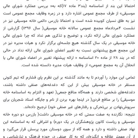
احتمالا این بند از اساسنامه (بند۳ ماده ۱۷)که به« بررسی عملکرد شورای عالی
موسیقی» از طرف مجمع عمومی اشاره دارد و در زمره وظایف مجمع عمومی است
نیز به طاق نسیان کوبیده شده است و احتمالا بازرس دائمی خانه موسیقی نیز در
نشست ۴مردادماه مجمع عمومی سالانه خانه موسیقی( سال ۱۳۹۶) گزارشی از
عملکرد شورای عالی ارائه نکرد، و توضیح و تذکری هم نداد که چرا شورای عالی
خانه موسیقی در یک سال گذشته هیچ جلسه‌ای برگزار نکرد و هیات مدیره نیز در
این مجمع هیچ پیشنهادی نسبت به تغییر اعضای شورای عالی ارائه نداد در حالی
که در بند ۲۸ از ماده ۲۰ اساسنامه « ارائه پیشنهاد تغییر در اعضاء شورای عالی یا
انحلال آن به مجمع عمومی» از وظایف هیات مدیره دانسته شده است.
تمامی این موارد را آوردم تا به مانند گذشته بر این نظرم پای فشارم که تیم کنونی
مستقر در خانه موسیقی بیش از این که دغدغه‌های صنفی داشته باشند،
دغدغه‌های شخصی دارند و همه‌گاه منافع جمعی( تعهد و التزام به اساسنامه خانه
موسیقی) را بر منافع فردی( در اینجا بهره بردن از نام و جایگاه استاد شجریان برای
سرپوش‌نهادن بر بی‌تحرکی و رفتارهای غیر صنفی خود) ترجیح داده‌اند.
نتیجه: نگارنده به صفت سمتی که در خانه موسیقی داشت( بازرس دو دوره خانه
موسیقی و ریاست کانون پژوهشگران در یک دوره) و اشرافی که به اساسنامه این
نهاد صنفی داشته و دارد و همه گاه از سوی دوستان مورد پرسش قرار می‌گیرد و
از آن مهمتر علاقه‌ و انگیزه‌ای که به کار صنفی در حوزه فرهنگ و تبارشناسی و