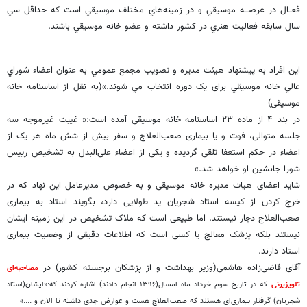
فعــال در عرصـــه موسيقي و در زمينه‌هاي مختلف موسيقي است كه حداقل سي
سال سابقه فعاليت هنري در كشور داشته و عضو خانه موسيقي باشند.
این افراد به پيشنهاد هيئت مديره و تصويب مجمع عمومي به عنوان اعضاء شوراي
عالي خانه موسيقي برای یک دوره انتخاب مي شوند.»(به نقل از اساسنامه خانه
موسیقی)
در بند ۴ از ماده ۲۳ اساسنامه خانه موسیقی آمده است:« غیبت غیرموجه سه
جلسه متوالی، فوت و یا بیماری صعب‌العلاج و سفر بیش از شش ماه هر یک از
اعضاء در حکم استعفا تلقی گردیده و یکی از اعضاء علی‌البدل به تشخیص رییس
شورا جانشین او خواهد شد.»
شاید اعضای هیات مدیره خانه موسیقی و به خصوص مدیرعامل این نهاد که در
خرج کردن از کیسه استاد شجریان ید طولایی دارد، بگویند استاد به بیماری
صعب‌العلاج دچار نیستند. اما طبیعی است که ملاک تشخیص در این زمینه ایشان
نیستند بلکه پزشک معالج یا کسی است که اطلاعات دقیقی از وضعیت بیماری
استاد دارند.
آقای قاضی‌‌زاده هاشمی(‌وزیر بهداشت و از پزشکان برجسته کشور) در
مصاحبه‌‌ای
تلویزیونی
که در تاریخ سوم خرداد ماه امسال(۱۳۹۶ انجام دادند) اشاره کردند که:«ایشان(استاد
شجریان) گرفتار بیماری‌ای هستند که صعب‌العلاج هست و عوارض جدی داشته تا الان و ....»