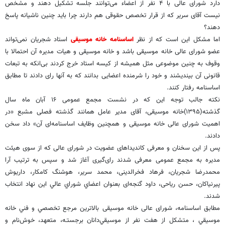
دارد شورای عالی با ۴ نفر از اعضاء می‌توانند جلسه تشکیل دهند و مشخص
نیست ‌آقای سریر که از قرار تخصص حقوقی هم دارند چرا باید چنین ناشیانه پاسخ
دهند؟
اما مشکل این است که از نظر
اساسنامه خانه موسیقی
استاد شجریان نمی‌تواند
عضو شورای عالی خانه موسیقی باشد و خانه موسیقی و هیات مدیره آن احتمالا با
وقوف به چنین موضوعی مثل همیشه از کیسه استاد خرج کردند بی‌انکه به تبعات
قانونی آن بیندیشند و خود را شرمنده اعضایی بدانند که به آنها رای دادند تا مطابق
اساسنامه رفتار کنند.
نکته جالب توجه این که در نشست مجمع عمومی ۱۶ آبان ماه سال
گذشته(۱۳۹۵)خانه موسیقی، آقای مدیر عامل همانند گذشته فصلی مشبع «در
اهمیت شورای عالی خانه موسیقی و همچنین وظایف اساسنامه‌ای آن» داد سخن
دادند.
پس از این سخنان و معرفی کاندیداهای عضویت در شورای عالی که از سوی هیئت
مدیره به مجمع عمومی معرفی شدند رای‌گیری آغاز شد و سپس به ترتیب آرا
محمدرضا شجریان، فرهاد فخرالدینی، محمد سریر، هوشنگ کامکار، داریوش
پیرنیاکان، حسن ریاحی، داود گنجه‌ای بعنوان اعضاي شوراي عالي اين نهاد انتخاب
شدند.
مطابق اساسنامه، شورای عالی خانه موسیقی بالاترين مرجع تخصصي و فني خانه
موسيقي ، متشکل از هفت نفر از موسيقي‌دانان برجستـه، متعهد، خوش‌نام و