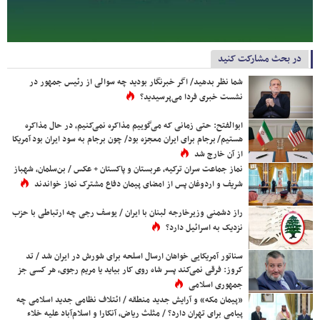
در بحث مشارکت کنید
شما نظر بدهید/ اگر خبرنگار بودید چه سوالی از رئیس جمهور در
نشست خبری فردا می‌پرسیدید؟
ابوالفتح: حتی زمانی که می‌گوییم مذاکره نمی‌کنیم، در حال مذاکره
هستیم/ برجام برای ایران معجزه بود/ چون برجام به سود ایران بود آمریکا
از آن خارج شد
نماز جماعت سران ترکیه، عربستان و پاکستان + عکس / بن‌سلمان، شهباز
شریف و اردوغان پس از امضای پیمان دفاع مشترک نماز خواندند
راز دشمنی وزیرخارجه لبنان با ایران / یوسف رجی چه ارتباطی با حزب
نزدیک به اسرائیل دارد؟
سناتور آمریکایی خواهان ارسال اسلحه برای شورش در ایران شد / تد
کروز: فرقی نمی‌کند پسر شاه روی کار بیاید یا مریم رجوی، هر کسی جز
جمهوری اسلامی
«پیمان مکه» و آرایش جدید منطقه / ائتلاف نظامی جدید اسلامی چه
پیامی برای تهران دارد؟ / مثلث ریاض، آنکارا و اسلام‌آباد علیه خلاء