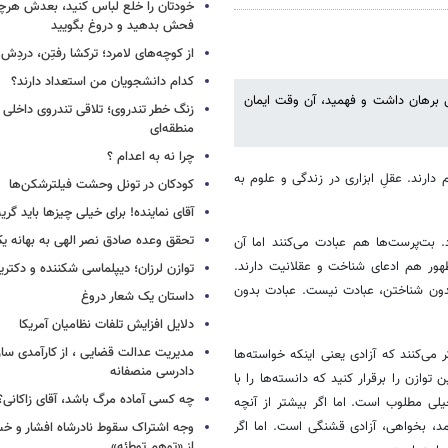
خودتان را خلع لباس کنید، بعدش هرچ
فحش بدهید و دروغ بگویید
از کوچه‌های لامرد؛ ترکشا رفتِن، دردِش 
کدام دانشجویان من استعداد دارند؟
 برهان داشت و فهمید، آن وقت ایمان
زنگ خطر تندروی؛ تلاقی تندروی داخلی 
منطقه‌ای
چرا نه به اعدام ؟
رند. عقلِ ابزاری در زندگی و علوم به
کودکان در تونل وحشت فیلترشکن‌ها
آقای نماینده! برای خیلی چیزها باید گر
تحقق وعده صادق نصر الهی به بهانه ی
 بت‌پرست‌ها هم عبادت می‌کنند اما آن
ور هم ادعای شناخت و عقلانیت دارند.
توازن لرزان؛ دیپلماسی شکننده و دکترین
ت بدون شناختن، عبادت نیست. عبادت بدون
داستان یک شعار دروغ
دلایل افزایش تلفات نظامیان آمریکا
مدیریت عدالت قضایی ، از کارآمدی ساز
می‌کنند که آزادی یعنی اینکه خواسته‌ها
دادرسی منصفانه
وازن را برقرار کنید که دانسته‌ها را با
چه کسی آماده مرگ باشد، آقای زاکانی؟
یلی مطلوب است. اما اگر بیشتر از آنچه
د، بخواهی، آزادی قشنگی است. اما اگر
وجه اشتراک سقوط نادرشاه افشار و خسرو
از «توهم توطئه»