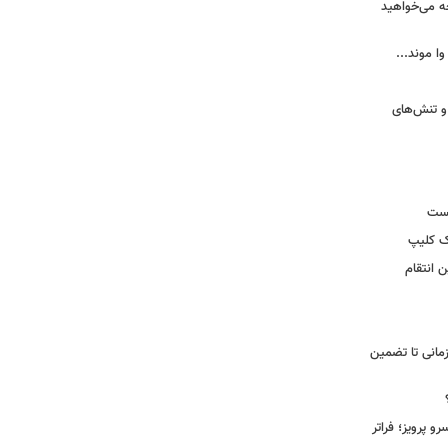
ه می‌خواهید
وا موند...
و تنش‌های
یست
ک کلیپ
 انتقام
مانی تا تضمین
 پرویز؛ فراتر