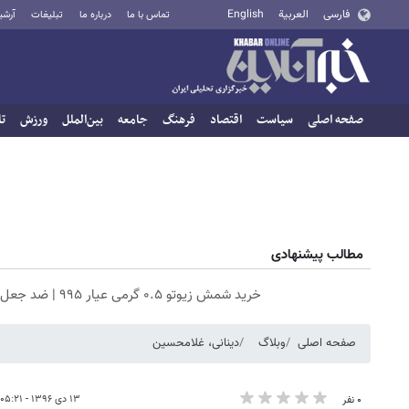
فارسی
العربية
English
تماس با ما
درباره ما
تبلیغات
آرشی
صفحه اصلی
سیاست
اقتصاد
فرهنگ
جامعه
بین‌الملل
ورزش
تا
مطالب پیشنهادی
خرید شمش زیوتو ۰.۵ گرمی عیار ۹۹۵ | ضد جعل و پلمپ مخصوص
صفحه اصلی
وبلاگ
دینانی، غلامحسین
۱۳ دی ۱۳۹۶ - ۰۵:۲۱
۰ نفر