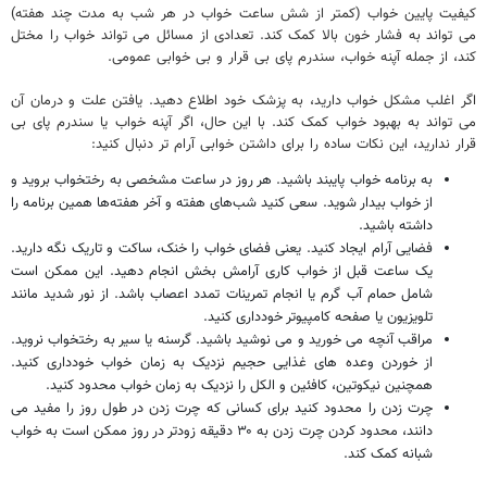
کیفیت پایین خواب (کمتر از شش ساعت خواب در هر شب به مدت چند هفته)
می تواند به فشار خون بالا کمک کند. تعدادی از مسائل می تواند خواب را مختل
کند، از جمله آپنه خواب، سندرم پای بی قرار و بی خوابی عمومی.
اگر اغلب مشکل خواب دارید، به پزشک خود اطلاع دهید. یافتن علت و درمان آن
می تواند به بهبود خواب کمک کند. با این حال، اگر آپنه خواب یا سندرم پای بی
قرار ندارید، این نکات ساده را برای داشتن خوابی آرام تر دنبال کنید:
به برنامه خواب پایبند باشید. هر روز در ساعت مشخصی به رختخواب بروید و
از خواب بیدار شوید. سعی کنید شب‌های هفته و آخر هفته‌ها همین برنامه را
داشته باشید.
فضایی آرام ایجاد کنید. یعنی فضای خواب را خنک، ساکت و تاریک نگه دارید.
یک ساعت قبل از خواب کاری آرامش بخش انجام دهید. این ممکن است
شامل حمام آب گرم یا انجام تمرینات تمدد اعصاب باشد. از نور شدید مانند
تلویزیون یا صفحه کامپیوتر خودداری کنید.
مراقب آنچه می خورید و می نوشید باشید. گرسنه یا سیر به رختخواب نروید.
از خوردن وعده های غذایی حجیم نزدیک به زمان خواب خودداری کنید.
همچنین نیکوتین، کافئین و الکل را نزدیک به زمان خواب محدود کنید.
چرت زدن را محدود کنید برای کسانی که چرت زدن در طول روز را مفید می
دانند، محدود کردن چرت زدن به ۳۰ دقیقه زودتر در روز ممکن است به خواب
شبانه کمک کند.