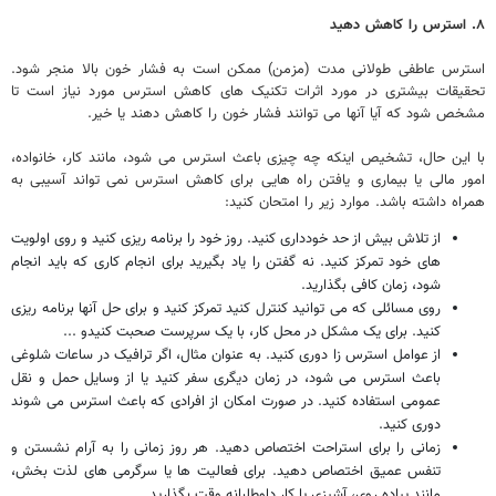
۸. استرس را کاهش دهید
استرس عاطفی طولانی مدت (مزمن) ممکن است به فشار خون بالا منجر شود.
تحقیقات بیشتری در مورد اثرات تکنیک های کاهش استرس مورد نیاز است تا
مشخص شود که آیا آنها می توانند فشار خون را کاهش دهند یا خیر.
با این حال، تشخیص اینکه چه چیزی باعث استرس می شود، مانند کار، خانواده،
امور مالی یا بیماری و یافتن راه هایی برای کاهش استرس نمی تواند آسیبی به
همراه داشته باشد. موارد زیر را امتحان کنید:
از تلاش بیش از حد خودداری کنید. روز خود را برنامه ریزی کنید و روی اولویت
های خود تمرکز کنید. نه گفتن را یاد بگیرید برای انجام کاری که باید انجام
شود، زمان کافی بگذارید.
روی مسائلی که می توانید کنترل کنید تمرکز کنید و برای حل آنها برنامه ریزی
کنید. برای یک مشکل در محل کار، با یک سرپرست صحبت کنیدو ...
از عوامل استرس زا دوری کنید. به عنوان مثال، اگر ترافیک در ساعات شلوغی
باعث استرس می شود، در زمان دیگری سفر کنید یا از وسایل حمل و نقل
عمومی استفاده کنید. در صورت امکان از افرادی که باعث استرس می شوند
دوری کنید.
زمانی را برای استراحت اختصاص دهید. هر روز زمانی را به آرام نشستن و
تنفس عمیق اختصاص دهید. برای فعالیت ها یا سرگرمی های لذت بخش،
مانند پیاده روی، آشپزی یا کار داوطلبانه وقت بگذارید.