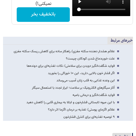
نمیکنی!)
باتخفیف بخر
خبرهای مرتبط
علائم هشدار دهنده‌ سکته مغزی/ راهکار ساده برای کاهش ریسک سکته مغزی
علت خون‌دماغ شدن کودکان چیست؟
فواید شگفت‌انگیز دویدن برای سلامتی/ نکات تغذیه‌ای برای دونده‌ها
اگر فشار خون بالایی دارید، این ۱۰ خوراکی را بخورید
این وعده غذایی به قلب زنان آسیب می‌رساند
آثار سیگارهای الکترونیک بر سلامت؛ ابراز تجدد با استعمال سیگار
فواید شگفت‌انگیز و درمانی بامیه
با این میوه تابستانی فشارخون و ابتلا به بیماری قلبی را کاهش دهید
علائم اگزمای پوستی/ تغذیه بر درمان اگزما اثر دارد؟
۹ توصیه‌ تغذیه‌ای برای کنترل فشارخون