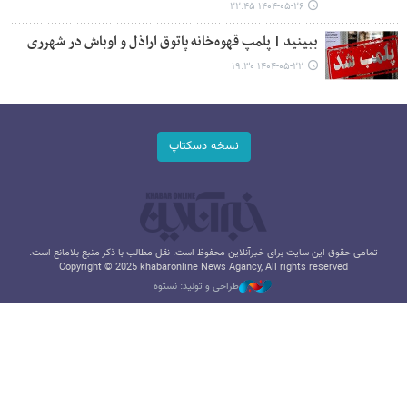
۱۴۰۴-۰۵-۲۶ ۲۲:۴۵
ببینید | پلمپ قهوه‌خانه پاتوق اراذل و اوباش در شهرری
۱۴۰۴-۰۵-۲۲ ۱۹:۳۰
نسخه دسکتاپ
تمامی حقوق این سایت برای خبرآنلاین محفوظ است. نقل مطالب با ذکر منبع بلامانع است.
Copyright © 2025 khabaronline News Agancy, All rights reserved
طراحی و تولید: نستوه