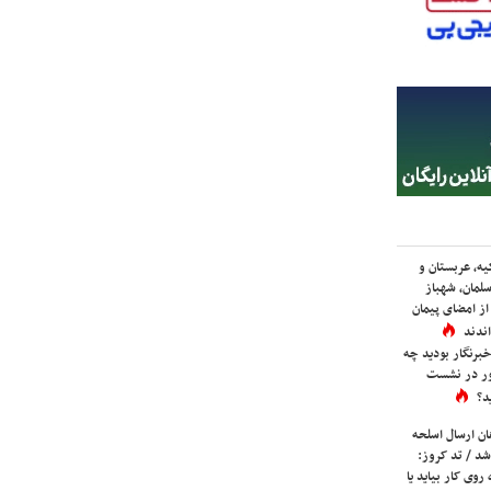
یه، عربستان و
لمان، شهباز
ز امضای پیمان
ندند
برنگار بودید چه
ور در نشست
د؟
ان ارسال اسلحه
شد / تد کروز:
روی کار بیاید یا