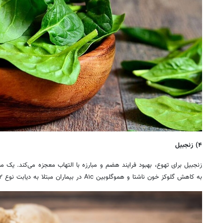
۴) زنجبیل
به کاهش گلوکز خون ناشتا و هموگلوبین A۱c در بیماران مبتلا به دیابت نوع ۲ کمک می‌کند.