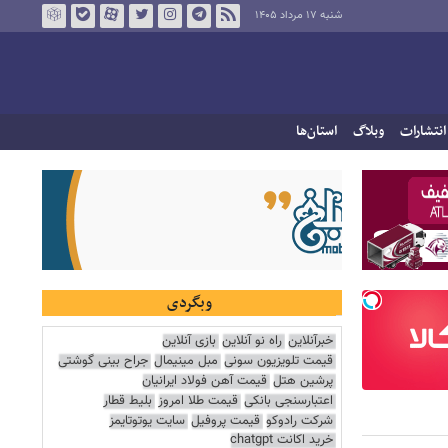
شنبه ۱۷ مرداد ۱۴۰۵
انتشارات
وبلاگ
استان‌ها
وبگردی
خبرآنلاین
راه نو آنلاین
بازی آنلاین
قیمت تلویزیون سونی
مبل مینیمال
جراح بینی گوشتی
پرشین هتل
قیمت آهن فولاد ایرانیان
اعتبارسنجی بانکی
قیمت طلا امروز
بلیط قطار
شرکت رادوکو
قیمت پروفیل
سایت یوتوتایمز
خرید اکانت chatgpt