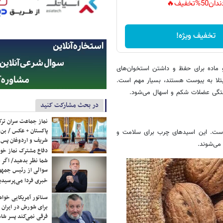
دان50%تخفیف🔥
تخفیف ویژه!
ی از جمله کلسیم و ویتامین K است. این دو ماده برای حفظ و داشتن استخوان‌های
لا به یبوست هستند، بسیار مهم است.
رفتگی عضلات شکم و اسهال می‌شود.
در بحث مشارکت کنید
نماز جماعت سران ترک
پاکستان + عکس / بن‌س
 چربی بالایی دارد، اما خوشبختانه این چربی، نوعی اسید چرب امگا ۳ است. این اسیدهای چرب برای سلامت و
شریف و اردوغان پس ا
می‌شوند.
دفاع مشترک نماز خوا
شما نظر بدهید/ اگر خ
سوالی از رئیس جمه
خبری فردا می‌پرسیدی
سناتور آمریکایی خواه
برای شورش در ایران 
فرقی نمی‌کند پسر شاه 