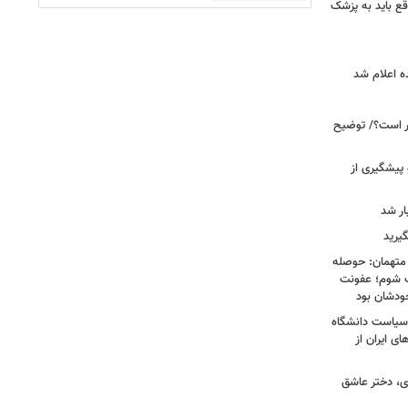
ع باید به پزشک
ه اعلام شد
خبر است؟/ توضیح
 پیشگیری از
یرید
 متهمان: حوصله
پزشک شوم؛ عفونت
ودشان بود
، وقتی سیاست دانشگاه
ای ایران از
ی، دختر عاشق