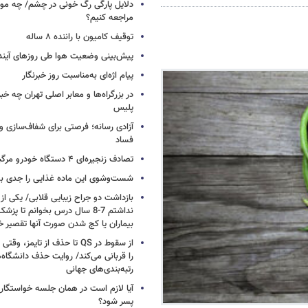
دلایل پارگی رگ خونی در چشم/ چه موق
مراجعه کنیم؟
توقیف کامیون با راننده ۸ ساله
پیش‌بینی وضعیت هوا طی روزهای آیند
پیام اژه‌ای به‌مناسبت روز خبرنگار
در بزرگراه‌ها و معابر اصلی تهران چه 
پلیس
آزادی رسانه؛ فرصتی برای شفاف‌سازی و
فساد
تصادف زنجیره‌ای ۴ دستگاه خودرو مرگبار شد
شست‌وشوی این ماده غذایی را جدی بگ
بازداشت دو جراح زیبایی قلابی/ یکی از
نداشتم 7-8 سال درس بخوانم تا 
بیماران یا کج شدن صورت آنها تقصیر خ
از سقوط در QS تا حذف از تایمز
را قربانی می‌کند/ روایت حذف دانشگاه‌ه
رتبه‌بندی‌های جهانی
آیا لازم است در همان جلسه خواستگار
پسر شود؟