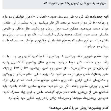
می‌تواند به طور قابل توجهی رشد مو را تقویت کند.
الهه جعفرزاده:
یک فرد به طور متوسط حدود ۱۰۰هزار تا ۲۰۰هزار فولیکول مو دارد
و روزانه ۱۰۰ تار مو از دست می‌دهد. اگر فکر می‌کنید روزانه بیشتر از این مقدار،
مو از دست می‌دهید، ممکن است دچار ریزش مو باشید. علل داخلی و خارجی
مختلفی مانند سن، ژنتیک، محیط زندگی، کیفیت آب، رنگ مو و ... در ریزش مو
نقش دارند.
در این میان،
کمبودهای تغذیه‌ای از مؤثرترین عواملی هستند که باعث
ریزش مو می‌شوند.
مواد مغذی ضروری مانند ویتامین A، ویتامین B کمپلکس، آهن، روی و ... باعث
رشد مو و سلامت کلی موها می‌شود. به طور مثال ویتامین B اکسیژن را به
فولیکول‌های مو منتقل می‌کند؛ از همین رو کمبود ویتامین B۷ یا B۱۲ می‌تواند
منجر به نازک شدن بیش از حد مو شود. یک رژیم غذایی سالم سرشار از پروتئین
و مکمل‌های غذایی اولین نکته برای داشتن موهای سالم است که در برابر نازک
شدن یا ریزش مقاوم باشند. اگر می خواهید موهای سالمی داشته باشید، باید
غذاهای غنی از پروتئین مانند تخم مرغ، گوشت، ماهی و لوبیا زیاد مصرف کنید.
هم‌چنین پروتئین‌ها، میوه‌ها و سبزیجات زیادی را در رژیم غذایی خود بگنجانید.
کدام ویتامین‌ها ریزش مو را کاهش می‌دهند؟