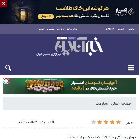
×
فارسی
العربية
English
تماس با ما
درباره ما
تبلیغات
آرشیو
یکشنبه ۱۸ مرداد ۱۴۰۵
صفحه اصلی
سلامت
۴ اردیبهشت ۱۴۰۳ - ۰۸:۳۰
۴ نفر
دوش طولانی یا کوتاه؛ کدام یک بهتر است؟