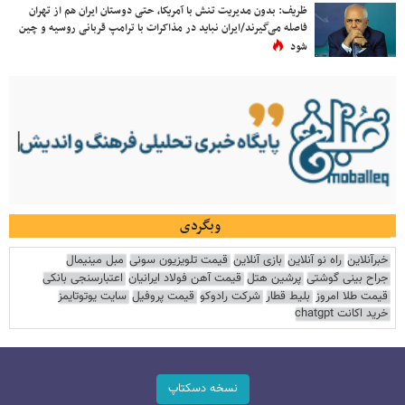
ظریف: بدون مدیریت تنش با آمریکا، حتی دوستان ایران هم از تهران
فاصله می‌گیرند/ایران نباید در مذاکرات با ترامپ قربانی روسیه و چین
شود
وبگردی
خبرآنلاین
راه نو آنلاین
بازی آنلاین
قیمت تلویزیون سونی
مبل مینیمال
جراح بینی گوشتی
پرشین هتل
قیمت آهن فولاد ایرانیان
اعتبارسنجی بانکی
قیمت طلا امروز
بلیط قطار
شرکت رادوکو
قیمت پروفیل
سایت یوتوتایمز
خرید اکانت chatgpt
نسخه دسکتاپ