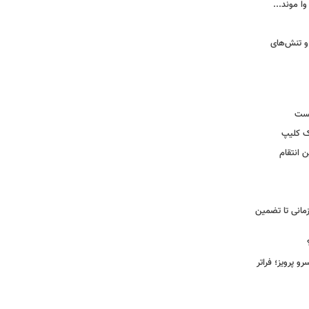
وا موند...
و تنش‌های
یست
ک کلیپ
 انتقام
مانی تا تضمین
 پرویز؛ فراتر