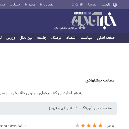
فارسی
العربية
English
تماس با ما
درباره ما
تبلیغات
آرشی
صفحه اصلی
سیاست
اقتصاد
فرهنگ
جامعه
بین‌الملل
ورزش
تا
مطالب پیشنهادی
به هر اندازه ای که میخوای میتونی طلا بخری از 
صفحه اصلی
وبلاگ
ناطقی الهی، فریبرز
۱۰ آبان ۱۳۹۹ - ۰۶:۴۵
۵ نفر