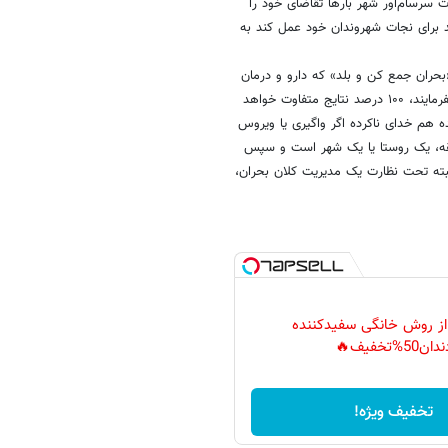
 سرسام‌آور شهر بارها تقاضای خود را
 برای نجات شهروندان خود عمل کند به
حران جمع کن و بلد» که دارو و درمان
ندارد (مهم) با محوریت وزارت بهداشت در قسمت درمان «فقط» کار را ادامه بفرمایند، ۱۰۰ درصد نتایج متفاوت خواهد
 واگیری یا ویروس
منطقه، یک روستا یا یک شهر است و سپس
البته تحت نظارت یک مدیریت کلان بحران،
 از روش خانگی سفیدکننده
دان50%تخفیف🔥
تخفیف ویژه!