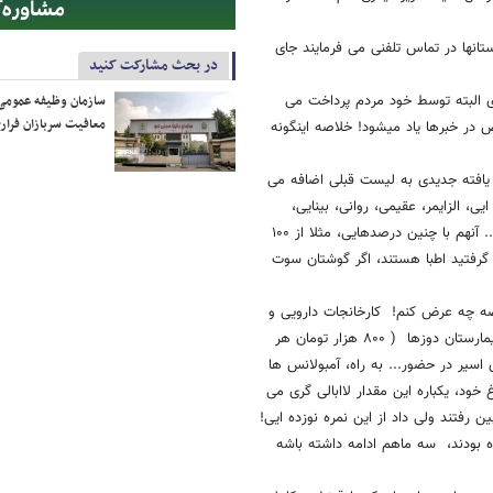
انها در تماس تلفنی می فرمایند جای
در بحث مشارکت کنید
دی البته توسط خود مردم پرداخت می
سازمان وظیفه عمومی 
معافیت سربازان فراری
 در خبرها یاد میشود! خلاصه اینگونه
شید هر روز یافته جدیدی به لیست قبلی اضافه می
، الزایمر، عقیمی، روانی، بینایی،
ریوی، دندانی، مسواکی، پوستی ! ممکن است انگشتان پایتان بنفش شود! و ... آنهم با چنین درصدهایی، مثلا از ۱۰۰
گرفتید اطبا هستند، اگر گوشتان سوت
یماران کوید-۱۹ سرشان خاریده و خلاصه چه عرض کنم! کارخانجات دارویی و
بهداشتی به راه، مطب ها به راه، بیمارستانها به راه، کلینک ها به راه، لباس بیمارستان دوزها ( ۸۰۰ هزار تومان هر
ی اسیر در حضور... به راه، آمبولانس ها
ده ملایم تا حدودی شلوغ خود، یکباره این مقدار لاابالی گری می
ضباتشان کمتر از ۱۹ بود خیلی راحتر از بین رفتند ولی داد از این نمره نوزده ایی!
 بودند، سه ماهم ادامه داشته باشه