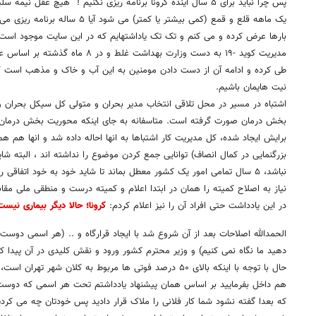
پس چرا نباید برای ۵ سال آینده کرونا برنامه ریزی نکنیم ! هیچ عقل ن
یک ماهه قلع و قمع (کمی بیشتر یا کمتر) می شود آیا ۵ ساله برنامه ریزی می کند، مگر ... !
بارها عرض کرده و می کنم و تک تک یاداشتهایم که در این سایت موجود است
مدیریت کوید -۱۹ به دست وزارت بهداشت غلط
طی کرده و ادامه آن از دست دادن مومنین به این آب و خاک و مذهب است ک
نیت هایمان باشیم.
اشتباه در مسیر در محل تلاقی انتخاب مدیر بحران و متولی کل سیکل بحران 
بخش درمان صورت گرفته است. متاسفانه به جای اینکه محوریت بخش درمان 
برایش ایجاد شده، کل مدیریت کار اشتباها به انها احاله داده شد و انها هم هما
بزرگنمایی در کمال انصاف) توانایی جمع کردن موضوع را نداشته اند ، البته شا
نباشد، ۵ سال تمامی امور یک کشور معطل بماند تا شاید خود به خود اتفاقی رخ دهد و بعد از ... موضوع جمع شود!
در این یادداشت حتی افراد آن را نیز اعلام کردم:
کرونا؛ حالا دیگر بیماری نیس
الحمدالله اصلاحات بعد از آن شروع شد با ایجاد قرارگاه و .. (هر اسمی دوست 
دهید ما نگاه نمی کنیم) و وزیر محترم کشور ورود و نقش کلیدی در آن پیدا کر
حال با توجه با اینکه بالای ۵۰ درصد فوتی ها مربوط به کلان شهر
هم داخل بفرمایید بر اساس همان پیشنهاد یادداشتم تحت هر اسمی که دوست دا
که بعدا گفته نشود شما کار فلانی را ملاک قرار دادید پس خودتان چه می کردی