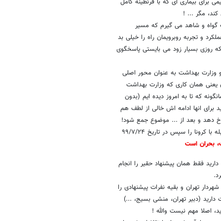
یمه سلیمی برای بیماری ای که با قرنطینه کامل
 گواه و شاهد می گیرم که مسیر
 و در ۸ ماه گذشته بر اساس عملکرد و تجربه روبرویمان راه را خیلی بد
ه روزی بسیار زود می بایستی پاسخگوی
و وزارت بهداشت به عنوان محور اصلی
یعنی همان کاری که وزارت بهداشت
نگونه که تا به امروز دیده ایم (بدون
ید برای انها ادامه اش خالی از لطف هم
نیاز به اصلاح کمیته را همان در ابتدا اعلام و کمیته درست و منطقی ملی مقابله با کرونا را سپس در تاریخ ۹۹/۷/۲۴
ت، بحران است
دارید فقط همان پیشنهاد حقیر را انجام
د.
 تهران است، شهردار تهران و بقیه نفرات پیشنهادی را
رید (دبیر تهران، منشی بسیج، ...)
د، اصلا مهم نیست والله !