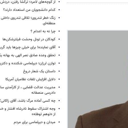
از کوچه‌های لامرد؛ ترکشا رفتِن، دردِش 
کدام دانشجویان من استعداد دارند؟
زنگ خطر تندروی؛ تلاقی تندروی داخلی 
منطقه‌ای
چرا نه به اعدام ؟
کودکان در تونل وحشت فیلترشکن‌ها
آقای نماینده! برای خیلی چیزها باید گر
تحقق وعده صادق نصر الهی به بهانه ی
توازن لرزان؛ دیپلماسی شکننده و دکترین
داستان یک شعار دروغ
دلایل افزایش تلفات نظامیان آمریکا
مدیریت عدالت قضایی ، از کارآمدی ساز
دادرسی منصفانه
چه کسی آماده مرگ باشد، آقای زاکانی؟
وجه اشتراک سقوط نادرشاه افشار و خسرو
از «توهم توطئه»
میدان و دیپلماسی برای مردم