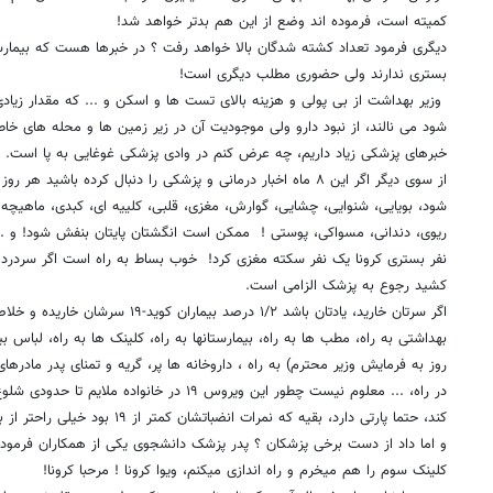
کمیته است، فرموده اند وضع از این هم بدتر خواهد شد!
دیگری فرمود تعداد کشته شدگان بالا خواهد رفت ؟ در خبرها هست که بیمارست
بستری ندارند ولی حضوری مطلب دیگری است!
وزیر بهداشت از بی پولی و هزینه بالای تست ها و اسکن و ... که مقدار زیا
شود می نالند، از نبود دارو ولی موجودیت آن در زیر زمین ها و محله های خاص
خبرهای پزشکی زیاد داریم، چه عرض کنم در وادی پزشکی غوغایی به پا است.
از سوی دیگر اگر این ۸ ماه اخبار درمانی و پزشکی را دنبال کرده با
شود، بویایی، شنوایی، چشایی، گوارش، مغزی، قلبی، کلییه ای، کبدی، ماهیچه ایی
نفر بستری کرونا یک نفر سکته مغزی کرد! خوب بساط به راه است اگر سردرد 
کشید رجوع به پزشک الزامی است.
اگر سرتان خارید، یادتان باشد ۱/۲ درصد ب
روز به فرمایش وزیر محترم) به راه ، داروخانه ها پر، گریه و تمنای پدر مادرها
در راه، ... معلوم نیست چطور این ویروس ۱۹ در خانوا
کند، حتما پارتی دارد، بقیه که نمرات ان
و اما داد از دست برخی پزشکان ؟ پدر پزشک دانشجوی یکی از همکاران فرموده
کلینک سوم را هم میخرم و راه اندازی میکنم، ویوا کرونا ! مرحبا کرونا!