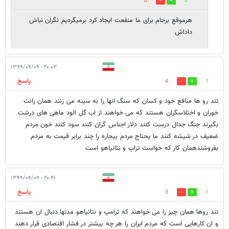
0
0
هرموقع برجام برای ما منفعت ایجاد کرد برمیگردیم نگران نباش
داداش
۲۰:۰۳ - ۱۳۹۹/۰۹/۰۹
پاسخ
4
1
تند رو ها منافع خود و کسان که سنگ انها را به سینه می زنند همان رانت
خوران و اختلاسگران هستند که می خواهند از اب گل الود ماهی های درشت
بگیرند جنگ جدال درست کنند دلار اجناس گران کنند سود کنند خون مردم
ضعیف در شیشه کنند ما یحتاج مردم بیجاره را چند برابر قیمت به مردم
بفروشندهمان کار که خواست تراپ و نتانیاهو است
۲۰:۴۱ - ۱۳۹۹/۰۹/۰۹
پاسخ
3
1
تند روها همان چیز را می خواهند که ترامپ و نتانیاهو مدتها دنبال ان هستند
و ان کارهایی است که مردم ایران را هر چه بیشتر در فشار اقتصادی قرار دهند