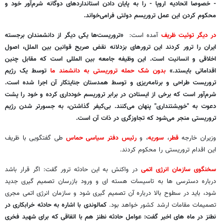
- خصوصا اتحادیه اروپا - را به پایان دادن استانداردهای دوگانه شرم‌آور خود و
محکوم کردن این عمل تروریسم دولتی فرامی‌خواند.
در دیگر توئیت ظریف
آمده است:
«تروریست‌ها یکی دیگر از دانشمندان برجسته
ایران را ترور کردند این ترورهای بزدلانه نقض صریح قوانین بین الملل، اصول
اخلاقی و انسانیت است. این وظیفه جامعه بین المللی است که مقابل چنین
اقداماتی بایستد.»
بدون شک حمله تروریستی به دانشمند ما
توسط یک رژیم
تروریست طراحی و برنامه‌ریزی و توسط همدستان جنایتکار آن اجرا شده است.
شرم‌آور است که برخی از ایستادن در برابر تروریسم خودداری کرده و خود را پشت
دعوت به "خویشتنداری" پنهان می‌کنند. بی‌کیفر گذاشتن، به جسورتر شدن رژیم
تروریستی منجر می‌شود که تجاوزگری در ذات آن است.
وزیران خارجه
قطر
،
سوریه
، و
رئیس دفتر سیاسی حماس
طی گفتگویی با ظریف
این اقدام تروریستی را محکوم کردند.
سخنگوی سازمان انرژی اتمی
در واکنش به این حادثه ترور گفت: اگر قرار باشد
درباره دسترسی ها به تاسیسات هسته ای و ورود بازرسان تصمیم گیری جدید
شود، باید در سطوح بالا درباره آن تصمیم گیری شود و سازمان انرژی اتمی مجری
تصمیمات مقامات ارشد کشور خواهد بود.
کمالوندی با اشاره به حادثه خرابکاری در
نطنز در ماه های اخیر گفت: عوامل حادثه نطنز هم با اتفاقی که برای شهید فخری