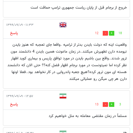
خروج از برجام قبل از پایان ریاست جمهوری ترامپ حماقت است
۱۱:۳۳ - ۱۳۹۹/۰۹/۰۹
پاسخ
12
18
واقعیت اینه که دولت بایدن بدتر از ترامپه .واقعا جای تعجبه که هنوز بایدن
نیومده دارن تطهیرش میکنند..در زمان ماعونت همین بایدن 4 دانشمند مون
ترور شدند..واقع بین باشیم بایدن در مورد توافق پاریس و بیماری کوید اظهار
نظر کرده اما نمیتونست در مورد برجام اظهار فضل کنه؟؟ حتی الان که دانشمند
هسته ای مون ترور کرده؟هیچ جعبه پاندروایی در کار نخواهد بود..فعلا اونها
دارن هر چی میگن رو عملیاتی میکنند
۱۲:۵۷ - ۱۳۹۹/۰۹/۰۹
پاسخ
13
3
مسلماً در زمان مقتضی معامله به مثل خواهیم کرد