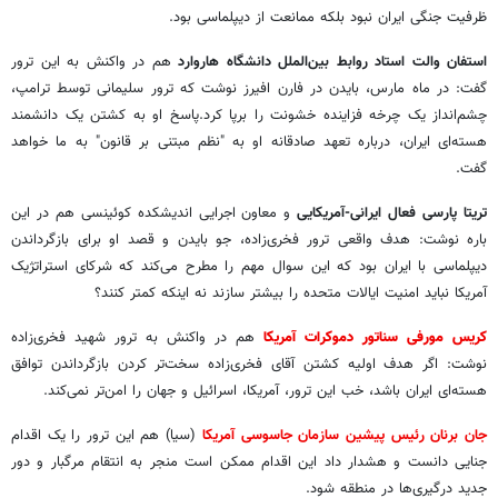
ظرفیت جنگی ایران نبود بلکه ممانعت از دیپلماسی بود.
استفان والت استاد روابط بین‌الملل دانشگاه هاروارد
هم در واکنش به این ترور
گفت: در ماه مارس، بایدن در فارن افیرز نوشت که ترور سلیمانی توسط ترامپ،
چشم‌انداز یک چرخه فزاینده خشونت را برپا کرد.پاسخ او به کشتن یک دانشمند
هسته‌ای ایران، درباره تعهد صادقانه او به "نظم مبتنی بر قانون" به ما خواهد
گفت.
تریتا پارسی فعال ایرانی-آمریکایی
و معاون اجرایی اندیشکده کوئینسی هم در این
باره نوشت: هدف واقعی ترور فخری‌زاده، جو بایدن و قصد او برای بازگرداندن
دیپلماسی با ایران بود که این سوال مهم را مطرح می‌کند که شرکای استراتژیک
آمریکا نباید امنیت ایالات متحده را بیشتر سازند نه اینکه کمتر کنند؟
کریس مورفی سناتور دموکرات آمریکا
هم در واکنش به ترور شهید فخری‌زاده
نوشت: اگر هدف اولیه کشتن آقای فخری‌زاده سخت‌تر کردن بازگرداندن توافق
هسته‌ای ایران باشد، خب این ترور، آمریکا، اسرائیل و جهان را امن‌تر نمی‌کند.
جان برنان رئیس پیشین سازمان جاسوسی آمریکا
(سیا) هم این ترور را یک اقدام
جنایی دانست و هشدار داد این اقدام ممکن است منجر به انتقام مرگبار و دور
جدید درگیری‌ها در منطقه شود.