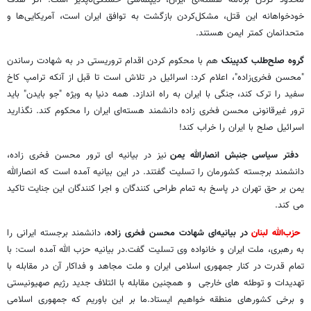
خودخواهانه این قتل، مشکل‌کردن بازگشت به توافق ایران است، آمریکایی‌ها و
متحدانمان کمتر ایمن هستند.
گروه صلح‌طلب کدپینک
هم با محکوم کردن اقدام تروریستی در به شهادت رساندن
"محسن فخری‌زاده"، اعلام کرد: اسرائیل در تلاش است تا قبل از آنکه ترامپ کاخ
سفید را ترک کند، جنگی با ایران به راه اندازد. همه دنیا به ویژه "جو بایدن" باید
ترور غیرقانونی محسن فخری زاده دانشمند هسته‌ای ایران را محکوم کند. نگذارید
اسرائیل صلح با ایران را خراب کند!
دفتر سیاسی جنبش انصارالله یمن
نیز در بیانیه ای ترور محسن فخری زاده،
دانشمند برجسته کشورمان را تسلیت گفتند. در این بیانیه آمده است که انصارالله
یمن بر حق تهران در پاسخ به تمام طراحی کنندگان و اجرا کنندگان این جنایت تاکید
می کند.
حزب‌الله لبنان
در بیانیه‌ای شهادت محسن فخری زاده
، دانشمند برجسته ایرانی را
به رهبری، ملت ایران و خانواده وی تسلیت گفت.در بیانیه حزب الله آمده است: با
تمام قدرت در کنار جمهوری اسلامی ایران و ملت مجاهد و فداکار آن در مقابله با
تهدیدات و توطئه های خارجی و همچنین مقابله با ائتلاف جدید رژیم صهیونیستی
و برخی کشورهای منطقه خواهیم ایستاد.ما بر این باوریم که جمهوری اسلامی