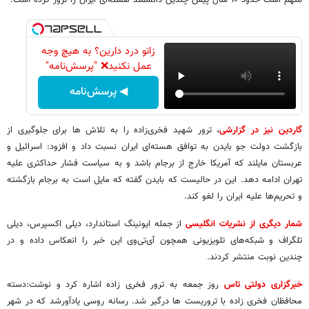
متهم است حدود ۱۰ سال پیش چندین دانشمند هسته‌ای ایران را ترور کرده است.
زانو درد دارین؟ به هیچ وجه
عمل نکنید❌ "پرسش‌نامه"
◀ پرسش‌نامه
گاردین نیز در گزارشی
، ترور شهید فخری‌زاده را به تلاش ها برای جلوگیری از
بازگشت دولت جو بایدن به توافق هسته‌ای ایران نسبت داد و افزود: اسرائیل و
عربستان مایلند که آمریکا خارج از برجام باشد و به سیاست فشار حداکثری علیه
تهران ادامه دهد. این در حالیست که بایدن گفته که مایل است به برجام بازگشته
و تحریم‌ها علیه ایران را لغو کند.
شمار دیگری از نشریات انگلیسی
از جمله ایونینگ استاندارد، دیلی اکسپرس، دیلی
تلگراف و شبکه‌های تلویزیونی همچون آی‌تی‌وی این خبر را انعکاس داده‌ و در
چندین نوبت منتشر کردند.
خبرگزاری دولتی تاس
روز جمعه به ترور فخری زاده اشاره کرد و نوشت:دسته
محافظان فخری زاده با تروریست ها درگیر شد. رسانه روسی یادآورشد که در شهر