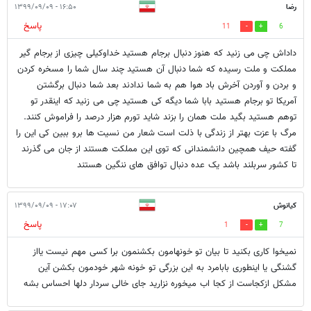
رضا
۱۶:۵۰ - ۱۳۹۹/۰۹/۰۹
پاسخ
11
6
داداش چی می زنید که هنوز دنبال برجام هستید خداوکیلی چیزی از برجام گیر
مملکت و ملت رسیده که شما دنبال آن هستید چند سال شما را مسخره کردن
و بردن و آوردن آخرش باد هوا هم به شما ندادند بعد شما دنبال برگشتن
آمریکا تو برجام هستید بابا شما دیگه کی هستید چی می زنید که اینقدر تو
توهم هستید بگید ملت همان را بزند شاید تورم هزار درصد را فراموش کنند.
مرگ با عزت بهتر از زندگی با ذلت است شعار من نسیت ها برو ببین کی این را
گفته حیف همچین دانشمندانی که توی این مملکت هستند از جان می گذرند
تا کشور سربلند باشد یک عده دنبال توافق های ننگین هستند
کیانوش
۱۷:۰۷ - ۱۳۹۹/۰۹/۰۹
پاسخ
1
7
نمیخوا کاری بکنید تا بیان تو خونهامون بکشنمون برا کسی مهم نیست یااز
گشنگی یا اینطوری بابامرد به این بزرگی تو خونه شهر خودمون بکشن آین
مشکل ازکجاست از کجا اب میخوره نزارید جای خالی سردار دلها احساس بشه