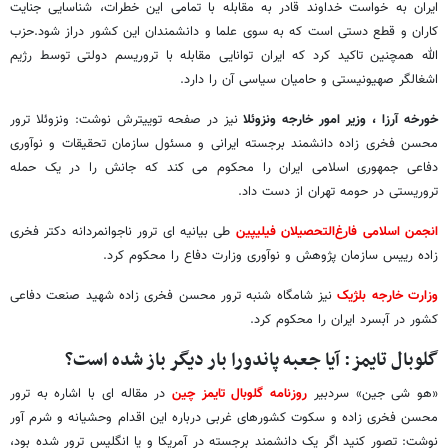
ایران به خواست خداوند قادر به مقابله با تمامی این خطرات، شناسایی جنایت
کاران و قطع دستی است که به سوی علما و دانشمندان این کشور دراز شود.حزب
الله همچنین تاکید کرد که ایران توانایی مقابله با تروریسم دولتی توسط رژیم
اشغالگر صهیونیستی و حامیان سیاسی آن را دارد.
خورخه آرزا ، وزیر امور خارجه ونزوئلا
نیز در صفحه توییترش نوشت: ونزوئلا ترور
محسن فخری زاده دانشمند برجسته ایرانی و مسئول سازمان تحقیقات و نوآوری
دفاعی جمهوری اسلامی ایران را محکوم می کند که جانش را در یک حمله
تروریستی در حومه تهران از دست داد.
انجمن اسلامی فارغ‌التحصیلان فیلیپین
طی بیانیه ای ترور ناجوانمردانه دکتر فخری
زاده رییس سازمان پژوهش و نوآوری وزارت دفاع را محکوم کرد.
وزارت خارجه بلژیک
نیز شامگاه شنبه ترور محسن فخری زاده شهید صنعت دفاعی
کشور در آبسرد ایران را محکوم کرد.
گلوبال تایمز: آیا جعبه پاندورا بار دیگر باز شده است؟
«هو شی جین» سردبیر
روزنامه گلوبال تایمز چین
در مقاله ای با اشاره به ترور
محسن فخری زاده و سکوت کشورهای غربی درباره این اقدام وحشیانه و شرم آور
نوشت: تصور کنید اگر یک دانشمند برجسته در آمریکا و یا انگلیس ترور شده بود،