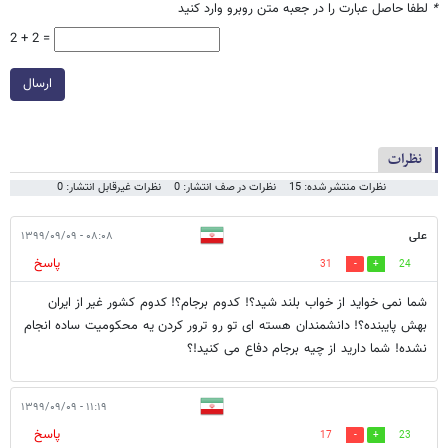
*
لطفا حاصل عبارت را در جعبه متن روبرو وارد کنید
2 + 2 =
ارسال
نظرات
نظرات منتشر شده: 15
نظرات در صف انتشار: 0
نظرات غیرقابل انتشار: 0
علی
۰۸:۰۸ - ۱۳۹۹/۰۹/۰۹
پاسخ
31
24
شما نمی خواید از خواب بلند شید؟! کدوم برجام؟! کدوم کشور غیر از ایران
بهش پایبنده؟! دانشمندان هسته ای تو رو ترور کردن یه محکومیت ساده انجام
نشده! شما دارید از چیه برجام دفاع می کنید!؟
۱۱:۱۹ - ۱۳۹۹/۰۹/۰۹
پاسخ
17
23