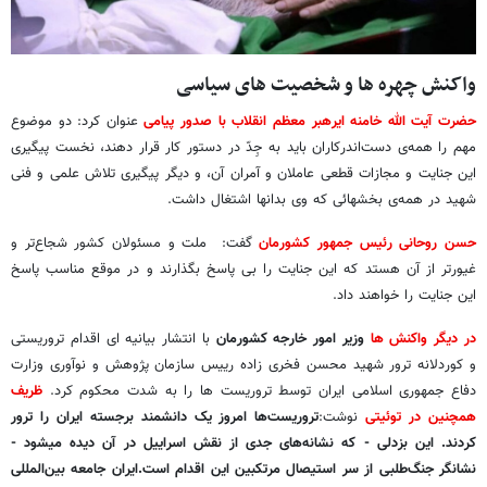
واکنش چهره ها و شخصیت های سیاسی
حضرت آیت الله خامنه ایرهبر معظم انقلاب با صدور پیامی
عنوان کرد: دو موضوع
مهم را همه‌ی دست‌اندرکاران باید به جِدّ در دستور کار قرار دهند، نخست پیگیری
این جنایت و مجازات قطعی عاملان و آمران آن، و دیگر پیگیری تلاش علمی و فنی
شهید در همه‌ی بخشهائی که وی بدانها اشتغال داشت.
حسن روحانی رئیس جمهور کشورمان
گفت: ملت و مسئولان کشور شجاع‌تر و
غیورتر از آن هستد که این جنایت را بی پاسخ بگذارند و در موقع مناسب پاسخ
این جنایت را خواهند داد.
در دیگر واکنش ها
وزیر امور خارجه کشورمان
با انتشار بیانیه ای اقدام تروریستی
و کوردلانه ترور شهید محسن فخری زاده رییس سازمان پژوهش و نوآوری وزارت
دفاع جمهوری اسلامی ایران توسط تروریست ها را به شدت محکوم کرد.
ظریف
همچنین در توئیتی
نوشت:
تروریست‌ها امروز یک دانشمند برجسته ایران را ترور
‌کردند. این بزدلی - که نشانه‌های جدی از نقش اسراییل در آن دیده میشود -
نشانگر جنگ‌طلبی از سر استیصال مرتکبین این اقدام است.ایران جامعه بین‌المللی