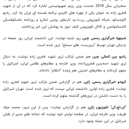
سخنرانی سال 2018 نخست وزیر رژیم صهیونیستی اشاره کرد که در آن از شهید
فخری زاده به عنوان یکی از چهره های کلیدی برنامه هسته ای ایران یاد کرد. رادیو
اکومسکو، شبکه تلویزیونی رن.ت.و، تارنمای روسی لنتارو و روزنامه ماسکوفسکی
کامسامولتس و کانال تلویزیونی لایف نیوز به پوشش این خبر پرداختند.
شینهوا خبرگزاری رسمی چین
روز شنبه نوشت: این دانشمند ایرانی روز جمعه در
نزدیکی تهران توسط "تروریست های مسلح" ترور شده است.
رادیو بین المللی چین
هم ضمن بازتاب ترور شهید فخری زاده نوشت: به دنبال
ترور شهید «محسن فخری‌زاده»، وزیر خارجه و مقام‌های نظامی ایران، اسرائیل را
متهم کرده‌اند و مقام‌های امنیتی هم وعده "انتقام" داده‌اند.
کیودو خبرگزاری رسمی ژاپن
هم در گزارشی ضمن بازتاب ترور شهید فخری زاده
نوشت: فخری زاده اولین دانشمند ایرانی نیست که ترور شده است ،تهران اسرائیل
را به دست داشتن در ترورهای گذشته متهم کرده است.
"ان.اچ.کی" تلویزیون ژاپن
هم در گزارشی نوشت: پس از این ترور، محمد جواد
ظریف، وزیر خارجه ایران، در صفحه توئیتر خود نوشت که نشانه های جدی از نقش
اسرائیل در این حمله وجود دارد.