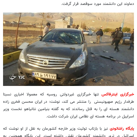
دماوند این دانشمند مورد سوقصد قرار گرفت.
خبرگزاری اینترفاکس
تنها خبرگزاری غیردولتی روسیه که معمولا اخباری نسبتا
طرفدار رژیم صهیونیستی را منتشر می کند، نوشت: در ایران محسن فخری زاده
دانشمند هسته ای را به قتل رساندند که به گفته بنیامین نتانیاهو نخست وزیر
اسراییل در برنامه هسته ای نظامی ایران شرکت داشت.
پایگاه راشاتودی
نیز با بازتاب توئیت وزیر خارجه کشورمان به نقل از او نوشت که
اسرائیل در ترور دانشمند کشورمان نقش داشته است. این پایگاه همچنین به