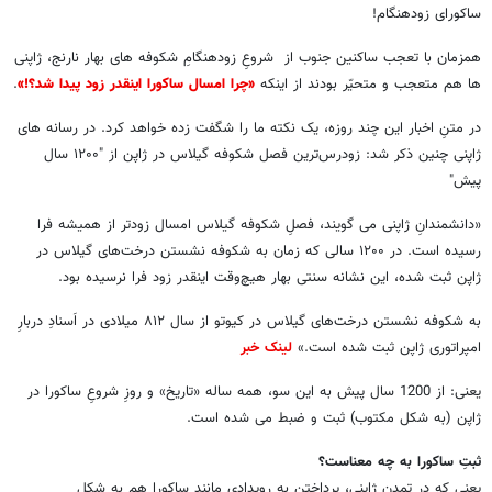
ساکورای زودهنگام!
همزمان با تعجب ساکنین جنوب از شروعِ زودهنگامِ شکوفه های بهار نارنج، ژاپنی
ها هم متعجب و متحیّر بودند از اینکه
«چرا امسال ساکورا اینقدر زود پیدا شد؟!»
.
در متنِ اخبار این چند روزه، یک نکته ما را شگفت زده خواهد کرد. در رسانه های
ژاپنی چنین ذکر شد: زودرس‌ترین فصل شکوفه گیلاس در ژاپن از "۱۲۰۰ سال
پیش"
«دانشمندانِ ژاپنی می گویند، فصلِ شکوفه‌ گیلاس امسال زودتر از همیشه فرا
رسیده است. در ۱۲۰۰ سالی که زمان به شکوفه نشستن درخت‌های گیلاس در
ژاپن ثبت شده، این نشانه سنتی بهار هیچ‌وقت اینقدر زود فرا نرسیده بود.
به شکوفه نشستن درخت‌های گیلاس در کیوتو از سال ۸۱۲ میلادی در اَسنادِ دربارِ
امپراتوری ژاپن ثبت شده است.»
لینک خبر
یعنی: از 1200 سال پیش به این سو، همه ساله «تاریخ» و روزِ شروعِ ساکورا در
ژاپن (به شکل مکتوب) ثبت و ضبط می شده است.
ثبتِ ساکورا به چه معناست؟
یعنی که در تمدنِ ژاپنی، پرداختن به رویدادی مانند ساکورا هم به شکل