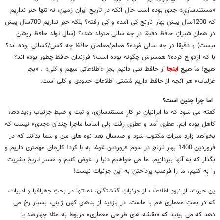
«مستندسازیِ» جدی بوده است حال آنکه در تاریخ ایران زمین، نه تنها خبر نداریم
که 1200سال پیش بهار_نارنج کِی آمده و کِی رفته؟ بلکه خبر نداریم 700سال پیش
در همان شیراز، حافظ دقیقا در چه سالی متولد شده؟ (سال تولد حافظ روشن
نیست) و دقیقا در چه سالی مُرده؟ معلم/معلمان حافظ چه کسی/کسانی بوده اند؟
با که ازدواج کرده؟ همسرش چگونه بوده است؟ فرزندان حافظ چطور بوده اند؟
هیچ! ما هیچ
اینجا
از حافظ نمی دانیم بجز «اطلاعاتی مبهم و کلی» . «بجز
غزلیات» هر آنچه از حافظ داریم مُشتی اطلاعاتِ حدودی و کلی است.
اما چرا چنین است؟
گفته می شود که ما ایرانیان در کارِ مستندسازی، و ثبت و ضبطِ جزئیاتِ رویدادها،
کاهل بوده ایم. عطری آمد و عطری رفت ولی اساسا ماجرا چندان «جدی» نیست که
بخواهد وارد میراثِ مکتوب شود و صدسال بعد نوه های من و شما بدانند که در
فروردین 1400 بهار نارنج در سوم فروردین غوغا به پا کرد! کارهایِ مهمتری داریم و
بگذار که به آنها بپردازیم. ما می خواهیم دنیا را عوض کنیم و مسیر تاریخ بشریت
را بِه کنیم، ما را فرصتِ پرداختن به این جزئیات نیست!
ین حیرت، از نبودِ اطلاعات از جزئیاتِ گذشتگان، نه تنها در بحثِ جغرافیا و ادبیات،
که در بحثِ معماری هم با ماست. در بازدید از بناهای کهن ژاپنی، بسیار رخ می
دهد که می بینید که «نقشه های طراحی معماری» مربوط به مثلا چهارصد یا