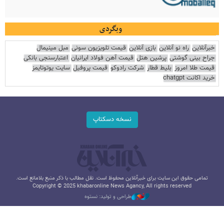
وبگردی
خبرآنلاین
راه نو آنلاین
بازی آنلاین
قیمت تلویزیون سونی
مبل مینیمال
جراح بینی گوشتی
پرشین هتل
قیمت آهن فولاد ایرانیان
اعتبارسنجی بانکی
قیمت طلا امروز
بلیط قطار
شرکت رادوکو
قیمت پروفیل
سایت یوتوتایمز
خرید اکانت chatgpt
نسخه دسکتاپ
تمامی حقوق این سایت برای خبرآنلاین محفوظ است. نقل مطالب با ذکر منبع بلامانع است.
Copyright © 2025 khabaronline News Agancy, All rights reserved
طراحی و تولید: نستوه