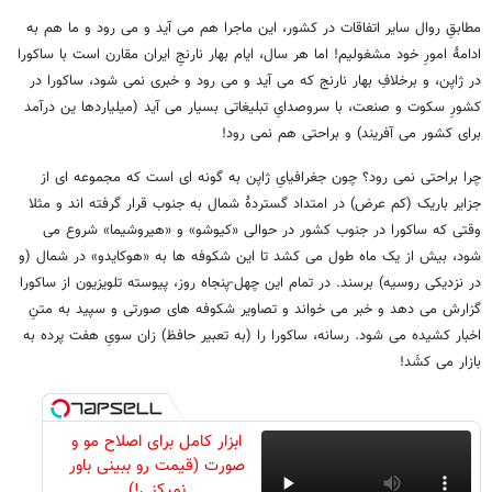
مطابقِ روال سایر اتفاقات در کشور، این ماجرا هم می آید و می رود و ما هم به
ادامۀ امورِ خود مشغولیم! اما هر سال، ایام بهار نارنجِ ایران مقارن است با ساکورا
در ژاپن، و برخلافِ بهار نارنج که می آید و می رود و خبری نمی شود، ساکورا در
کشورِ سکوت و صنعت، با سروصدایِ تبلیغاتی بسیار می آید (میلیاردها ین درآمد
برای کشور می آفریند) و براحتی هم نمی رود!
چرا براحتی نمی رود؟ چون جغرافیایِ ژاپن به گونه ای است که مجموعه ای از
جزایر باریک (کم عرض) در امتداد گستردۀ شمال به جنوب قرار گرفته اند و مثلا
وقتی که ساکورا در جنوب کشور در حوالی «کیوشو» و «هیروشیما» شروع می
شود، بیش از یک ماه طول می کشد تا این شکوفه ها به «هوکایدو» در شمال (و
در نزدیکی روسیه) برسند. در تمام این چهل-پنجاه روز، پیوسته تلویزیون از ساکورا
گزارش می دهد و خبر می خواند و تصاویر شکوفه های صورتی و سپید به متنِ
اخبار کشیده می شود. رسانه، ساکورا را (به تعبیر حافظ) زان سویِ هفت پرده به
بازار می کشَد!
ابزار کامل برای اصلاح مو و
صورت (قیمت رو ببینی باور
نمیکنی!)