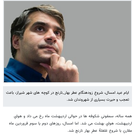
ایام عید امسال، شروعِ زودهنگامِ عطر بهار_نارنج در کوچه های شهر شیراز، باعث
تعجب و حیرت بسیاری از شهروندان شد.
همه ساله، سمفونیِ شکوفه ها در حوالی اردیبهشت ماه رخ می داد و هوایِ
اردیبهشت، هوایِ بهشت می شد. اما امسال، روزهای دوم یا سوم فروردین ماه
مقارنِ با شروع غلغلۀ عطرِ بهار نارنج شد.