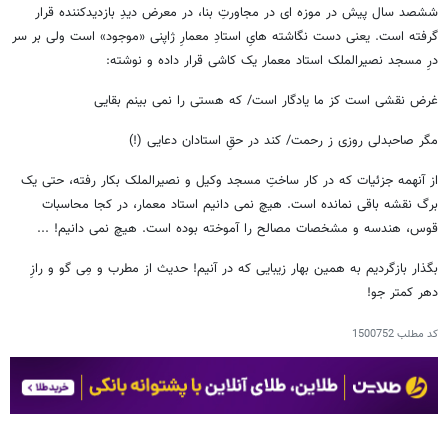
ششصد سال پیش در موزه ای در مجاورتِ بنا، در معرض دیدِ بازدیدکننده قرار
گرفته است. یعنی دست نگاشته هایِ استادِ معمارِ ژاپنی «موجود» است ولی بر سر
درِ مسجد نصیرالملک استاد معمار یک کاشی قرار داده و نوشته:
غرض نقشی است کز ما یادگار است/ که هستی را نمی بینم بقایی
مگر صاحبدلی روزی ز رحمت/ کند در حقِ استادان دعایی (!)
از آنهمه جزئیات که در کار ساختِ مسجد وکیل و نصیرالملک بکار رفته، حتی یک
برگ نقشه باقی نمانده است. هیچ نمی دانیم استاد معمار، در کجا محاسبات
قوس، هندسه و مشخصات مصالح را آموخته بوده است. هیچ نمی دانیم! ...
بگذار بازگردیم به همین بهار زیبایی که در آنیم! حدیث از مطرب و مِی گو و رازِ
دهر کمتر جو!
کد مطلب
1500752