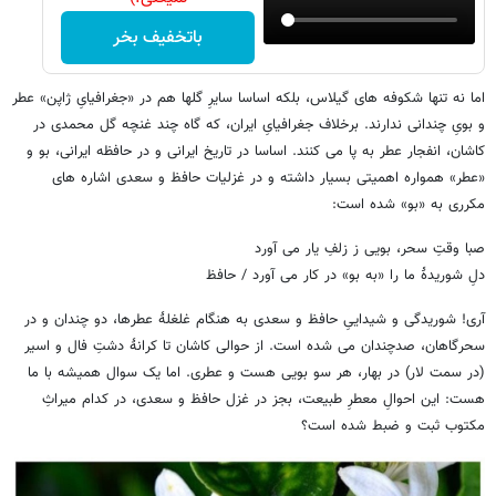
باتخفیف بخر
اما نه تنها شکوفه های گیلاس، بلکه اساسا سایرِ گلها هم در «جغرافیایِ ژاپن» عطر
و بویِ چندانی ندارند. برخلاف جغرافیایِ ایران، که گاه چند غنچه گل محمدی در
کاشان، انفجار عطر به پا می کنند. اساسا در تاریخ ایرانی و در حافظه ایرانی، بو و
«عطر» همواره اهمیتی بسیار داشته و در غزلیات حافظ و سعدی اشاره های
مکرری به «بو» شده است:
صبا وقتِ سحر، بویی ز زلفِ یار می آورد
دلِ شوریدۀ ما را «به بو» در کار می آورد / حافظ
آری! شوریدگی و شیداییِ حافظ و سعدی به هنگام غلغلۀ عطرها، دو چندان و در
سحرگاهان، صدچندان می شده است. از حوالی کاشان تا کرانۀ دشتِ فال و اسیر
(در سمت لار) در بهار، هر سو بویی هست و عطری. اما یک سوال همیشه با ما
هست: این احوالِ معطرِ طبیعت، بجز در غزل حافظ و سعدی، در کدام میراثِ
مکتوب ثبت و ضبط شده است؟