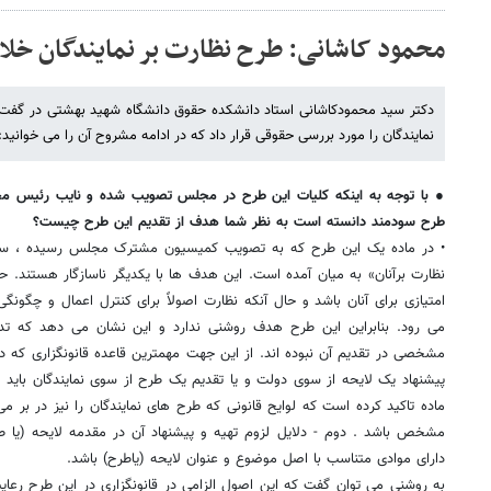
محمود کاشانی: طرح نظارت بر نمایندگان خل
دکتر سید محمودکاشانی استاد دانشکده حقوق دانشگاه شهید بهشتی در گفت و 
نمایندگان را مورد بررسی حقوقی قرار داد که در ادامه مشروح آن را می خوانید:
‌●‌‌ با توجه به اینکه کلیات این طرح در مجلس تصویب شده و نایب رئیس م
طرح سودمند دانسته است به نظر شما هدف از تقدیم این طرح چیست؟
• در ماده یک این طرح که به تصویب کمیسیون مشترک مجلس رسیده ، سخن
نظارت برآنان» به میان آمده است. این هدف ها با یکدیگر ناسازگار هستند. حف
امتیازی برای آنان باشد و حال آنکه نظارت اصولاً برای کنترل اعمال و چگونگی 
می رود. بنابراین این طرح هدف روشنی ندارد و این نشان می دهد که تدو
پیشنهاد یک لایحه از سوی دولت و یا تقدیم یک طرح از سوی نمایندگان باید 
ماده تاکید کرده است که لوایح قانونی که طرح های نمایندگان را نیز در بر می
مشخص باشد . دوم - دلایل لزوم تهیه و پیشنهاد آن در مقدمه لایحه (یا 
دارای موادی متناسب با اصل موضوع و عنوان لایحه (یاطرح) باشد.
به روشنی می توان گفت که این اصول الزامی در قانونگزاری در این طرح رعای