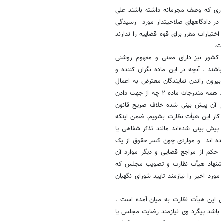
موری که وصف مجرمانه داشته باشند علی
در دادگاههای صلاحیتدار مورد ‌ رسیدگی
تیارات مقرر برای قوه قضاییه را ندارند
ت.
 کشور نیز دارای معنی و مفهوم روشنی
شند . آنچه در این ماده نگران کننده و
بیرون راندن نمایندگان معترض به اعمال
دولت ها هموار کنند و آنان را مورد تهدید قرار دهند و از مجلس بیرون برانند. ‌همه مندرجات ماده ٢ چه از جهت دادن
 آن پیش بینی شده خلاف صریح قانون
 کار این هیأت نظارت بشویم. ضمن اینکه
 پیش بینی شده‌اند مانند تذکر شفاهی یا
ده اند ‌ و مواردی چون کسر حقوق از یک
حکم از مراجع قضایی و دیگر موارد آن
 پیشنهاد هیأت نظارت و تصویب مجلس که
د اخیر را نیازمند تایید شورای نگهبان
طریق این هیأت نظارت به میان آمده است .
باشد پیگرد وی نیازمند رضایت مجلس یا