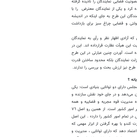
نیت قضایی نمایندگان را نادیده گرفته
کرد و یکی از نمایندگان معترض ‌ را با
دگان این طرح به جای اینکه در اندیشه
ولتی و قضایی چراغ سبز برای بازداشت
قام ایجاد محدودیت در اصل ٨٦ قانون اساسی که ‌آزادی اظهار نظر و رأی به نمایندگان
ت این هیأت نظارت قرارداده اند. این در
یندگان داده است. آوردن چنین عبارتی در این طرح
زلت نمایندگان بلکه محدود ساختن قدرت
طرح نیز ارزش بحث و بررسی را ندارند.
انه ؟
لس دارای دو توانایی بنیادی است: یکی
ان می‌دهد و در جای خود نقش سازنده و
 ‌مدیریت قوه مجریه و قضاییه و همه
مسائل داخلی و خارجی کشور است. بنابراین مجلس در جای خود ناظر اصلی بر امور کشور است. از همین رو اصل ٧٦
 تمام امور کشور را دارد» . این اصل
 کندو با بهره گرفتن از ابزار مهمی که
ی اعتماد دهد که دارای توانایی ، مدیریت و