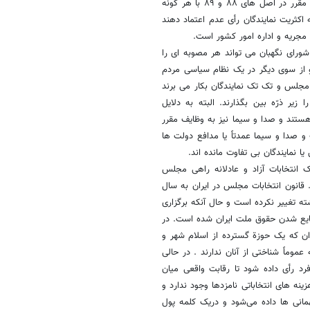
امانت و تخصص باشند و سپس با بهره گرفتن از ابزارهای سئوال و استیضاح مقرر در اصل های ٨٨ و ٨٩ با هر گونه
اکثریت نمایندگان رأی عدم اعتماد دهند
 مجریه و اداره امور کشور است.
رای نگهبان می تواند هر مصوبه ای را
 از سوی دیگر در یک نظام سیاسی مردم
 مجلس و تک تک نمایندگان بکار می برند
یر ذرّه بین بگذارند. البته به دلایل
ستند و صدا و سیما نیز به وظایف مقرر
عات و صدا و سیما عمدتاً یا مدافع دولت ها
ا نمایندگان بی تفاوت مانده اند.
 انتخابات آزاد و عادلانه راهی مجلس
 قانون انتخابات مجلس در ایران به سال
 سدة گذشته تغییر نکرده است و حال آنکه برگزاری
ضایع شدن حقوق ملت ایران شده است. در
ران که یک حوزة گسترده از اسلام شهر و
باید یک جا به ٣٠ نامزد رأی دهند که عموماً شناختی از آنان ندارند . در حالی
فرد رأی داده شود تا رقابت واقعی میان
ینه های انتخاباتی نامزدها وجود ندارد و
همانی ها داده می‌شود و دریک کلمه پول