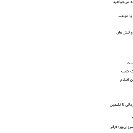
ه می‌خواهید
وا موند...
و تنش‌های
یست
ک کلیپ
 انتقام
مانی تا تضمین
 پرویز؛ فراتر