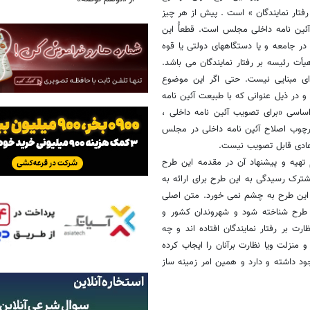
ار نمایندگان » است . پیش از هر چیز
ئین نامه داخلی مجلس است. قطعاًُ این
 در جامعه و یا دستگاههای دولتی یا قوه
أت رئیسه بر رفتار نمایندگان می باشد.
رای مبنایی نیست. حتی اگر این موضوع
و در ذیل عنوانی که با طبیعت آئین نامه
 تقدیم شود و دراین صورت هم بر پایه اصل ٦٥ قانون اساسی «برای تصویب آئین نامه داخلی ،
ارچوب اصلاح آئین نامه داخلی در مجلس
 عادی قابل تصویب نیست.
تهیه و پیشنهاد آن در مقدمه این طرح
 اردیبهشت ١٣٩٠ از سوی کمیسیون مشترک رسیدگی به این طرح برای ارائه به
 این طرح به چشم نمی خورد. ‌متن اصلی
ن طرح ‌شناخته شود و شهروندان کشور و
ارت بر رفتار نمایندگان افتاده اند و چه
منزلت ویا نظارت برآنان را ایجاب کرده
ود داشته و دارد و همین امر زمینه ساز