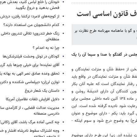
خودتان را خلع لباس کنید، بعدش هرچ
فحش بدهید و دروغ بگویید
اف قانون اساسی است
از کوچه‌های لامرد؛ ترکشا رفتِن، دردِش 
کدام دانشجویان من استعداد دارند؟
گو با ماهنامه مهرنامه طرح نظارت بر
زنگ خطر تندروی؛ تلاقی تندروی داخلی 
منطقه‌ای
چرا نه به اعدام ؟
جلس در گفتگو با صدا و سیما آن را یک
کودکان در تونل وحشت فیلترشکن‌ها
آقای نماینده! برای خیلی چیزها باید گر
 از «حفظ شأن و منزلت نمایندگان و
تحقق وعده صادق نصر الهی به بهانه ی
ظ شأن و منزلت نمایندگان در واقع باید
توازن لرزان؛ دیپلماسی شکننده و دکترین
رفتار نمایندگان است که علیه آنان بکار
داستان یک شعار دروغ
ین کنندگان آن دارای اندیشة روشن و
مشخصی در تقدیم آن نبوده اند. از این جهت مهمترین قاعده قانونگزاری که در ماده ١٣٤ آئین نامه داخلی مجلس برای
دلایل افزایش تلفات نظامیان آمریکا
رعایت شود نادیده گرفته شده است. این
مدیریت عدالت قضایی ، از کارآمدی ساز
 گیرد باید: یکم - دارای موضوع و عنوان
دادرسی منصفانه
طرح) به وضوح درج شود و سوم اینکه -
چه کسی آماده مرگ باشد، آقای زاکانی؟
وجه اشتراک سقوط نادرشاه افشار و خسرو
ت نشده اند. زیرا این طرح دارای موضوع
از «توهم توطئه»