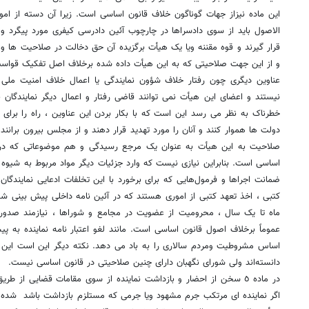
این ماده نیزاز جهات گوناگون خلاف قانون اساسی است. زیرا آن دسته از ا
الاصول باید از سوی دادسراها در چارچوب آئین دادرسی کیفری مورد پیگرد و 
قرار گیرند و قوه مقننه ویا یک هیأت برگزیده آن حق دخالت در صلاحیت ها و اخ
و از این جهت صلاحیتی که به این هیأت داده شده برخلاف اصل تفکیک قواس
عناوین دیگری چون رفتار خلاف شؤون نمایندگی یا اعمال خلاف امنیت ملی
نیستند و اعضای این هیأت نمی توانند قاضی رفتار و اعمال دیگر نمایندگان با
خطرناک به نظر می رسد این است که با بکار بردن این عناوین ، راه را برای 
صلاحیت به این هیأت به عنوان یک مرجع رسیدگی و هم موضوعاتی که در
اساسی است. بنابراین نیازی نیست که وارد جزئیات دیگر مواد مربوط به شیوه
ضمانت اجراها و فرمول‌هایی که برای برخورد با این تخلفات ادعایی نمایندگان
کتبی ، اخذ تعهد کتبی از اموری ‌هستند که در آئین نامه داخلی پیش بینی ش
ماه تا یک سال ، محرومیت از عضویت در مجامع و شوراها ، نیازمند صدور 
عموماً برخلاف اصول قانون اساسی است. مانند لغو اعتبار نامه نماینده به
اساس مشروطیت ومردم سالاری را به باد می دهد. نکته دیگر این است این مور
دانسته‌اند ولی شورای نگهبان دارای چنین صلاحیتی در قانون اساسی نیست.
در ماده ٥ سخن از احضار و بازداشت نماینده از سوی مقامات قضایی از 
اگر نماینده ای مرتکب جرم مشهود ویا جرمی که مستلزم بازداشت باشد ‌ شده 