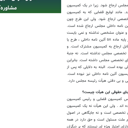
 مجلس ارجاع شود. زیرا در یک کمیسیون
 مانند لوایح قضایی که به کمیسیون
تخصصی ارجاع شود. ولی این طرح چون
شخص و روشنی نداشته به‌کمیسیون مشترک موضوع ماده ٥٨ آئین نامه داخلی مجلس ارجاع شده است.
 و عنوان مشخصی نداشته و نمی بایست
اعلام وصول می شد و در دستور کار مجلس قرار می‌گرفت . از سوی دیگر بر پایه ماده ٥٨ آئین نامه داخلی ، طرح یا
قابل ارجاع به کمیسیون مشترک است. و
ای تخصصی مجلس نداشته است. نه جنبة
های تخصصی مجلس داشته است. بنابراین
یون مشترک، نقض ماده ٥٨ آئین نامه داخلی بوده است. البته به دلایلی که پس از
یون آئین نامه داخلی نیز نبوده است.
حی و بی دقتی هیأت رئیسه مجلس دارد.
بنای حقوقی این هیأت چیست؟
رئیس کمیسیون قضایی و رئیس کمیسیون
 شده اند . ولی این هیأت نه یک کمیسیون
ی تخصصی است و نه جایگاهی در اصول
٨ ، « هر نماینده در برابر تمام ملت مسئول است و حق دارد در همه
رای امتیاز ویژه ای نیستند که ‌بر دیگران