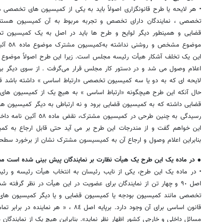
• هر لایحه یا طرح قانونگزاری اصولاً باید به یکی از کمیسیون های تخصصی
تخصصی ، نمایندگان دارای تخصص و تجربه مربوط به آن کمیسیون هستند.
قضایی و همینطور دیگر لوایح و طرح ها باید در اصل به یک کمیسیون 
موضوع م
این یک تخلف آشکار هیأت رئیسه مجلس است. زیرا این طرح اصولاً موضوع
لایحه ای که به دو یا سه کمیسیون تخصصی «ارتباط اساسی » داشته باشد 
حال آنکه این طرح هیچگونه «ارتباط اساسی » به هیچ یک از کمیسیون ه
قضایی داشته که به کمیسیون قضایی برود و نه ارتباطی به دیگر کمیسیون 
رسیدگی به چنین طرحی در کمیس
این خواهم گفت و از مندرجات این طرح بر می آید حتی قابل ارجاع به کمیس
بنابراین اعلام وصول و ارجاع آن به کمیسیسون مشترک نشان از برخورد سط
● در ماده یک این طرح یک هیأت نظارت بر نمایندگان پیش بینی شده است م
• در ماده یک این طرح، یکی از نایب رئیسان به انتخاب هیأت رئیسه و 
اصل ٩٠ و چهار تن از نمایندگان برای عضویت در این هیأت در نظر گرفته
تخصصی مانند کمیسیون بودجه یا کمیسیون قضایی و یا دیگر کمیسیون ها
قانون اساسی برای آن وجود دارد. برپایه اصل ٤
مسائل داخلی و خارجی کشور اظهار نظر نماید». بنابراین هیچ یک از نمایندگان دا