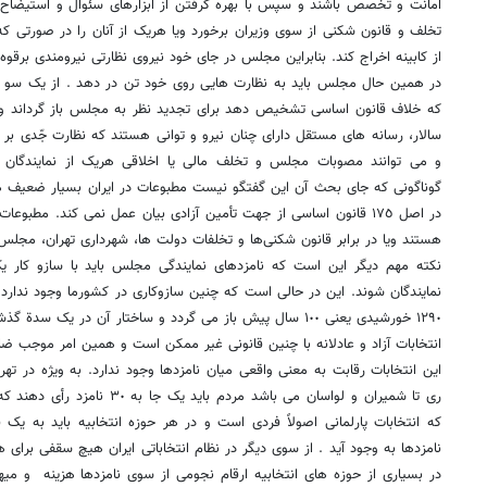
تخلف و قانون شکنی از سوی وزیران برخورد ویا هریک از آنان را در صورتی که 
از کابینه اخراج کند. بنابراین مجلس در جای خود نیروی نظارتی نیرومندی برقوه
در همین حال مجلس باید به نظارت هایی روی خود تن در دهد . از یک سو شو
که خلاف قانون اساسی تشخیص دهد برای تجدید نظر به مجلس باز گرداند و
سالار، رسانه های مستقل دارای چنان نیرو و توانی هستند که نظارت جّدی بر
و می توانند مصوبات مجلس و تخلف مالی یا اخلاقی هریک از نمایندگان را ز
گوناگونی که جای بحث آن این گفتگو نیست مطبوعات در ایران بسیار ضعیف ه
در اصل ١٧٥ قانون اساسی از جهت تأمین آزادی بیان عمل نمی کند. مطبو
هستند ویا در برابر قانون شکنی‌ها و تخلفات دولت ها، شهرداری تهران، مجلس ی
نکته مهم دیگر این است که نامزدهای نمایندگی مجلس باید با سازو کار یک
نمایندگان شوند. این در حالی است که چنین سازوکاری ‌در کشورما وجود ندارد.
١٢٩٠ خورشیدی یعنی ١٠٠ سال پیش باز می گردد و ساختار آن در یک
انتخابات آزاد و عادلانه با چنین قانونی غیر ممکن است و همین امر موجب 
این انتخابات رقابت به معنی واقعی میان نامزدها وجود ندارد. به ویژه در ته
ری تا شمیران و لواسان می باشد مردم 
که انتخابات پارلمانی اصولاً فردی است و در هر حوزه انتخابیه باید به یک 
نامزدها به وجود آید . از سوی دیگر در نظام انتخاباتی ایران هیچ سقفی برای هز
در بسیاری از حوزه های انتخابیه ارقام نجومی از سوی نامزدها هزینه ‌ و می