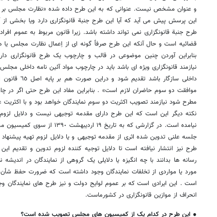
و عنوان مشخص نیست. عنوانی که به این طرح داده شده «نظارت مجلس بر رفت
این پرسش پیش می آید که آیا این طرح جنبة قانونگزاری دارد ویا بخشی از آ
طرح جنبة قانونگزاری نمی تواند داشته باشد. زیرا قانون مربوط به عموم افراد
قضائیه است و حال آنکه این طرح صرفاً گونه ای از اِعمال نظارت مجلس یا هی
بنابراین ‌آوردن چنین موضوعی ‌در قالب و چارچوب یک طرح قانونگزاری دا
نیازمند قانونگزاری ویژه ای باشد باید در چارچوب مواد آئین نامه داخلی مجلس 
داخلی سازگار باشد
موافقت دو سوم حاضران لازم است» . بنابراین مفاد این طرح حتی اگر در چ
مطرح شود نیازمند تصویب اکثریت دو سوم نمایندگان خواهد بود و با اکثریت
نکته دیگر این است که این طرح دارای مقدمه توجیهی نیست و دلایل لزوم 
نیامده است. در گزارشی که به تاریخ ١٩
جلسه علنی تدوین شده اثری از مقدمه توجیهی و یا دلایل لزوم تهیه پیشنهاد
طرح نیز‌ انتشار نیافته است تا دلایل توجیه کننده لزوم تدوین و تقدیم ای
رسانه ها بدانند با چه انگیزه یا دلایلی یک گروهی از نمایندگان در اندیشه نظ
مورد یا مواردی از تخلفات نمایندگان وجود داشته است که ضرورت حفظ شأن و 
است . این ایرادی است که بر عموم لوایح دولت و نیز طرح های نمایندگان وج
انحراف از موازین قانونگزاری در کشورماست.
● این طرح در کدام یک از کمیسیون های مجلس تصویب شده است؟