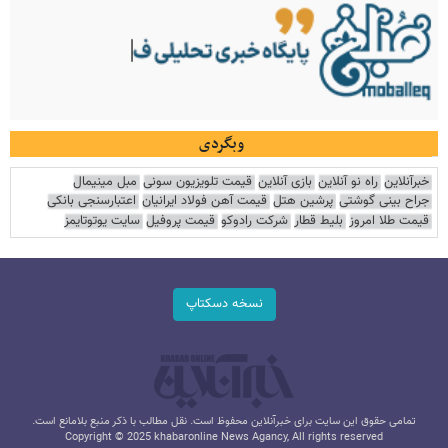
وبگردی
خبرآنلاین
راه نو آنلاین
بازی آنلاین
قیمت تلویزیون سونی
مبل مینیمال
جراح بینی گوشتی
پرشین هتل
قیمت آهن فولاد ایرانیان
اعتبارسنجی بانکی
قیمت طلا امروز
بلیط قطار
شرکت رادوکو
قیمت پروفیل
سایت یوتوتایمز
نسخه دسکتاپ
تمامی حقوق این سایت برای خبرآنلاین محفوظ است. نقل مطالب با ذکر منبع بلامانع است.
Copyright © 2025 khabaronline News Agancy, All rights reserved