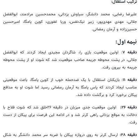
ترکیب استقلال:
علیرضا رضایی، محمد دانشگر، سیاوش یزدانی، محمدحسین مرادمند، ابوالفضل
جلالی، مهدی مهدی‌پور، زبیر نیک‌نفس، وریا غفوری، کوین یامگا، امیرحسین
حسین‌زاده و آرمان رمضانی.
نیمه اول:
دقیقه ۷
: اولین موقعیت بازی را، شاگردان مجیدی ایجاد کردند که ابوالفضل
جلالی، در پشت محوطه جریمه صاحب موقعیت شد که شوت او از پشت محوطه
جریمه به بیرون رفت.
دقیقه ۱۱
: بازیکنان استقلال با یک ضدحمله خوب از کوین یامگا، باعث موقعیتی
مناسب ایجاد کردند که پاس یامگا به آرمان رمضانی رسید اما شوت او به مدافع
پیکان برخورد کرد و برگشت داده شد.
دقیقه ۲۶:
اولین موقعیت جدی میزبان در دقیقه ۲۶خلق شد که شوت فلاح با
دخالت به موقع یزدانی راهی کرنر شد و در ادامه این فرصت برای پیکان از دست
رفت.
دقیقه ۲۸:
ارسال کرنر به روی دروازه پیکان با ضربه سر محمد دانشگر به شکل