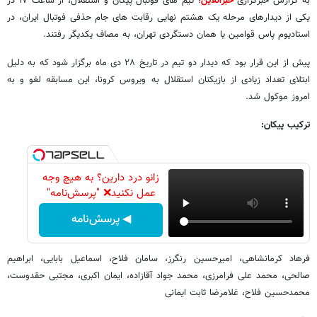
به گزارش خبرگزاری
خبرآنلاین
؛ تیم های فوتبال پیکان و استقلال، از ساعت ۱۷ در
یکی از دیدارهای مرحله یک هشتم نهایی رقابت های جام حذفی فوتبال ایران، در
استادیوم پاس قوامین یا همان دستگردی تهران، به مصاف یکدیگر رفتند.
پیش از این قرار بود که دیدار دو تیم در تاریخ ۲۸ دی ماه برگزار شود که به دلیل
ابتلای تعداد زیادی از بازیکنان استقلال به ویروس کرونا، این مسابقه لغو و به
امروز موکول شد.
ترکیب پیکان:
زانو درد دارین؟ به هیچ وجه
عمل نکنید❌ "پرسش‌نامه"
◀ پرسش‌نامه
فرهاد کرمانشاهی، امیرحسین رنگرز، سامان فلاح، اسماعیل بابایی، ابراهیم
صالحی، محمد علی فرامرزی، محمد جواد آقازاده، ایمان اکبری، مجتبی حقدوست،
محمدحسین فلاح، غلامرضا ثابت ایمانی