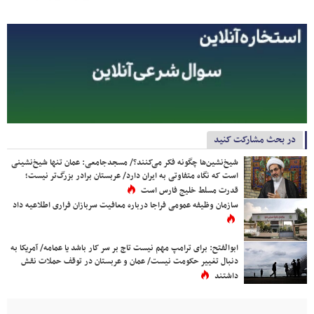
در بحث مشارکت کنید
شیخ‌نشین‌ها چگونه فکر می‌کنند؟/ مسجدجامعی: عمان تنها شیخ‌نشینی
است که نگاه متفاوتی به ایران دارد/ عربستان برادر بزرگ‌تر نیست؛
قدرت مسلط خلیج فارس است
سازمان وظیفه عمومی فراجا درباره معافیت سربازان فراری اطلاعیه داد
ابوالفتح: برای ترامپ مهم نیست تاج بر سر کار باشد یا عمامه/ آمریکا به
دنبال تغییر حکومت نیست/ عمان و عربستان در توقف حملات نقش
داشتند