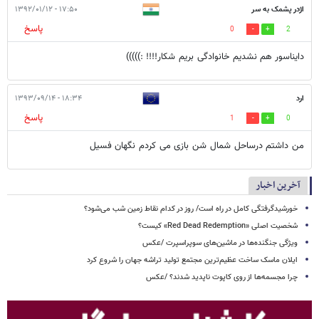
اژدر پشمک به سر
۱۷:۵۰ - ۱۳۹۲/۰۱/۱۲
پاسخ
0
2
دایناسور هم نشدیم خانوادگی بریم شکار!!!! :)))))
ارد
۱۸:۳۴ - ۱۳۹۳/۰۹/۱۴
پاسخ
1
0
من داشتم درساحل شمال شن بازی می کردم نگهان فسیل
آخرین اخبار
خورشیدگرفتگی کامل در راه است/ روز در کدام نقاط زمین شب می‌شود؟
شخصیت اصلی «Red Dead Redemption» کیست؟
ویژگی جنگنده‌ها در ماشین‌های سوپراسپرت /عکس
ایلان ماسک ساخت عظیم‌ترین مجتمع تولید تراشه جهان را شروع کرد
چرا مجسمه‌ها از روی کاپوت‌ ناپدید شدند؟ /عکس