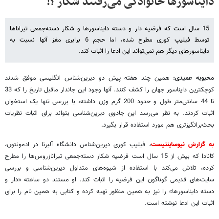
دایناسورها خانوادگی می‌رفتند شکار ؟!
15 سال است که فرضیه دار و دسته دایناسورها و شکار دسته‌جمعی تیراناها
توسط فیلیپ کوری مطرح شده، اما حجم 6 برابری مغز آنها نسبت به
دایناسورهای دیگر هم نمی‌تواند این ادعا را اثبات کند.
محبوبه عمیدی:
همین چند هفته پیش دو دیرین‌شناس انگلیسی موفق شدند
کوچکترین دایناسور جهان را کشف کنند. آنها وجود این جاندار ماقبل تاریخ را که 33
تا 44 سانتی‌متر طول و حدود 200 گرم وزن داشته، با بررسی تنها یک استخوان
اثبات کردند. به نظر می‌رسد این جادوی دیرین‌شناسی بتواند برای اثبات نظریات
بحث‌برانگیزتری هم مورد استفاده قرار بگیرد.
به گزارش نیوساینتیست
، فیلیپ کوری دیرین‌شناس دانشگاه آلبرتا در ادمونتون،
کانادا که بیش از 15 سال است فرضیه شکار دسته‌جمعی تیرانازروس‌ها را مطرح
کرده، تلاش می‌کند با استفاده از شیوه‌های متداول دیرین‌شناسی و بررسی
سایت‌های قدیمی گوناگون این فرضیه را اثبات کند. او مستند دو ساعته «دار و
دسته دایناسورها» را نیز به همین منظور تهیه کرده و کتابی به همین نام را برای
اثبات این ادعا نوشته است.