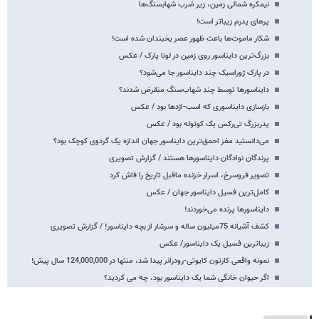
نیمکره شمالی زمین، زیر ضرب شهابسنگ‌ها
پرهای پدرم زیباتر است!
شکار ماموت‌ها باعث ظهور عصر یخبندان شده ‌است!
بزرگ‌ترین دایناسور روی زمین در لونا پارک / عکس
در پارک ژوراسیک چند دایناسور جا می‌شود؟
دایناسورها توسط چند شهاب‌سنگ منقرض شدند؟
بازسازی دایناسوری که اسب-اژدها بود / عکس
پدربزرگ تی‌رکس یک کوتوله بود / عکس
می‌دانستید مغز احمق‌ترین دایناسور جهان اندازه یک گردوی کوچک بود؟
پرندگان نوادگان دایناسورها هستند / گزارش تصویری
تصویر فروسرخ، اسرار خزنده ماقبل تاریخ را فاش کرد
کامل‌ترین فسیل دایناسور جهان / عکس
دایناسورها پرنده می‌خوردند!
کشف آشیانه 75میلیون ساله و سرشار از بچه دایناسور! / گزارش تصویری
زیباترین فسیل یک دایناسور/ عکس
نمونه واقعی کارتون کایوتی-رودرانر پیدا شد، منتها در 124,000,000 سال پیش!
اگر حیوان خانگی شما یک دایناسور بود، چه می کردید؟