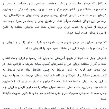
استقلال کشورهای حاشیه دریای خزر موقعیت مناسبی برای فعالیت سیاسی و
اقتصادی در منطقه برای کشورهای دیگر از جمله ایران، بوجود آمد.یکی از مهمترین
کارهای انجام شده در آنزمان توافق روسای جمهور وقت ایران و قزاقستان بود.
براساس این توافق عملیات سوآپ نفت از طذیق ایران و بحث در مورد ایجاد خط
ترانزیت از شمال به جنوب ایران برای انتقال نفت خام تولیدی منطقه به خلیج
فارس و دریای عمان کلید خورد.
کشورهای دیگری نیز چون چین،روسیه ،امارات و شرکت های ژاپنی و اروپایی و
حتی مالزی با سرمایه گذاری در منطقه نفوذ خود را افزایش دادند.
همزمان چهار خط لوله از طریق آمریکائی ها،چینی ها، روسها و ایران جهت انتقال
نفت و گاز از منطقه دریای خزر و کشورهای آسیای میانه تعریف و طراحی شد. در
این مدت خط لوله به شرق مربوط به چینی ها،خط لوله غرب مربوط به
کنسرسیومی متشکل از آمریکا و شرکاء، خط لوله شمال مربوط به روسها به بهره
برداری رسیدند ولی متاسفانه خط لوله نکا چابهار متعلق به ایران که کوتاهترین
فاصله بود و قراربود منابع نفتی منطقه آسیای میانه را به خلیج فارس و آبهای آزاد
جهان برساند همچنان بصورت طرح باقی مانده و کار جدی تا کنون صورت نگرفته
است.
این در حالی است که در شرایطی فعلی قطع سوآپ نفت باعث کمرنگ شدن حضور