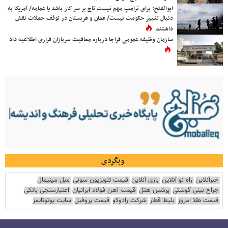
ابوالفتح: برای ترامپ مهم نیست تاج بر سر کار باشد یا عمامه/ آمریکا به
دنبال تغییر حکومت نیست/ عمان و عربستان در توقف حملات نقش
داشتند
سازمان وظیفه عمومی فراجا درباره معافیت سربازان فراری اطلاعیه داد
وبگردی
خبرآنلاین
راه نو آنلاین
بازی آنلاین
قیمت تلویزیون سونی
مبل مینیمال
جراح بینی گوشتی
پرشین هتل
قیمت آهن فولاد ایرانیان
اعتبارسنجی بانکی
قیمت طلا امروز
بلیط قطار
شرکت رادوکو
قیمت پروفیل
سایت یوتوتایمز