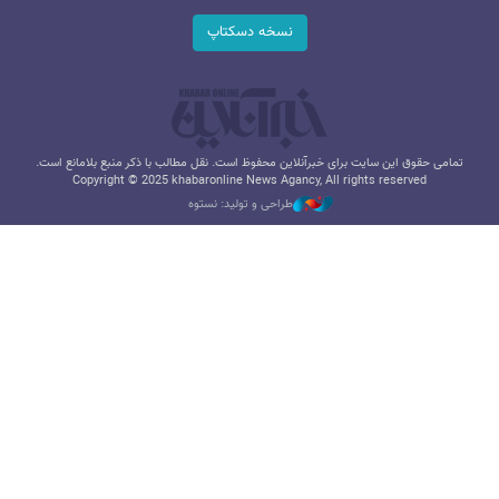
نسخه دسکتاپ
تمامی حقوق این سایت برای خبرآنلاین محفوظ است. نقل مطالب با ذکر منبع بلامانع است.
Copyright © 2025 khabaronline News Agancy, All rights reserved
طراحی و تولید: نستوه