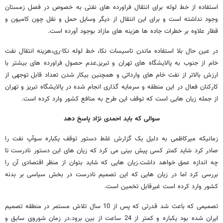
استفاده از خط لوله برای انتقال فراورده های نفتی به خصوص در فصل زمستان
وجود نداشته است و برای این انتقال از دیگر وسایل حمل و نقل چون کامیون و
قطار علاوه بر خطرات جاده ها هزینه های مازاد بوجود آورده است.
در عین حال بلا استفاده ماندن تاسیسات نکا، خط لوله نکا-ری،هزینه انتقال نفت
خام از جنوب به پالایشگاه های تهران و تبریز,عدم حصول فراورده های بیشتر با
ارزش بالاتر از نفت خام های وارداتی و همچنین بیکار شدن تعداد قابل توجهی از
کارکنان فعال در این منطقه و سرمایه گذاری انجام شده در پالایشگاه تبریز و تهران
از جمله زیان هایی است که توقف این طرح به منافع کشور وارد کرده است.
سوالی که باید احمدی نژاد پاسخ دهد
زمانیکه میرکاظمی به دلیل یک گزارش غلط دستور توقف یکباره سوآپ نفت را
صادر کرد شاید کمتر کسی پیش بینی می کرد که زیان های این دستور نادرست تا
چه اندازه عمق خواهد داشت.زیان هایی که شاید بتوان از منظر اقتصادی آن را
بررسی کرد اما در زیان هایی که این تصمیم نادرست در بخش سیاسی بر بدنه
کشور وارد کرده است غیرقابل تخمین است.
تصمیمی که باعث شد قدرتی که پس از 10 سال تلاش مستمر در منطقه تصمیم
ایران شده بود یکباره و کمتر از 24 ساعت از بین برود.در زمان شوروی سابق و