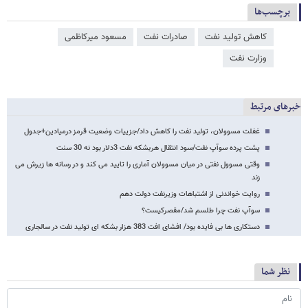
برچسب‌ها
کاهش تولید نفت
صادرات نفت
مسعود میرکاظمی
وزارت نفت
خبرهای مرتبط
غفلت مسوولان، تولید نفت را کاهش داد/جزییات وضعیت قرمز درمیادین+جدول
پشت پرده سوآپ نفت/سود انتقال هربشکه نفت 3دلار بود نه 30 سنت
وقتی مسوول نفتی در میان مسوولان آماری را تایید می کند و در رسانه ها زیرش می
زند
روایت خواندنی از اشتباهات وزیرنفت دولت دهم
سوآپ نفت چرا طلسم شد/مقصرکیست؟
دستکاری ها بی فایده بود/ افشای افت 383 هزار بشکه ای تولید نفت در سالجاری
نظر شما