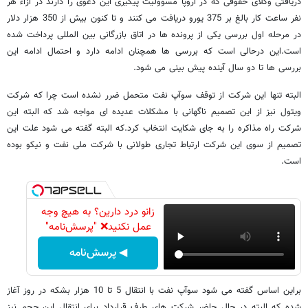
دریافتی وکلای حقوقی که در اروپا مسوولیت پیگیری این دعوی را دارند در ازاء هر
نفر ساعت کار بالغ بر 375 یورو دریافت می کنند و تا کنون بیش از 350 هزار دلار
در مرحله اول بررسی یکی از پرونده ها در اتاق بازرگانی بین المللی پرداخت شده
است.این درحالی است که بررسی ها همچنان ادامه دارد و احتمال ادامه این
بررسی ها تا دو سال آینده پیش بینی می شود.
البته تنها این شرکت از توقف سوآپ نفت متحمل ضرر نشده است چرا که شرکت
ویتول نیز از این تصمیم ناگهانی با مشکلات عدیده ای مواجه شد که البته این
شرکت راه مذاکره را به جای شکایت انتخاب کرد.که البته گفته می شود علت این
تصمیم از سوی این شرکت ارتباط تجاری طولانی با شرکت ملی نفت و نیکو بوده
است.
زانو درد دارین؟ به هیچ وجه
عمل نکنید❌ "پرسش‌نامه"
◀ پرسش‌نامه
براین اساس گفته می شود سوآپ نفت با انتقال 5 تا 10 هزار بشکه در روز آغاز
شده که البته در حال حاضر شرکت های طرف قرارداد برای انتقال این حجم نیز