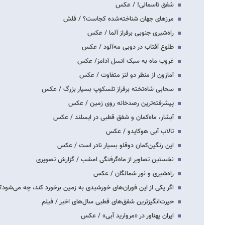
شفق تاسمانی! / عکس
مرزهای جهان شناخته‌شده کجاست؟ / فلش
راه‌شیری جنوبی برفراز آلما / عکس
طلوع آفتاب در دوبی مه‌آلود / عکس
غروب ماه به سبک انسل آدامز/ عکس
آمازون از منظر دو لنز متفاوت / عکس
سحابی شاه‌تخته برفراز تلسکوپ بسیار بزرگ / عکس
پیشرفته‌ترین رصدخانه روی زمین / عکس
آبشار، ماه‌کمان و شفق قطبی در ایسلند / عکس
تالاب آبی هوکایدو / عکس
این رنگین‌کمان دوقلو بسیار نادر است / عکس
نخستین تصاویر از ماه‌گرفتگی امشب / گزارش تصویری
راه‌شیری و نور شمالگان / عکس
اگر یکی از این فوران‌های خورشیدی به زمین برخورد کند، چه می‌شود؟
حیرت‌انگیزترین شفق‌های قطبی سال‌های اخیر / فیلم
ایران پهناور در «مروارید آبی» / عکس