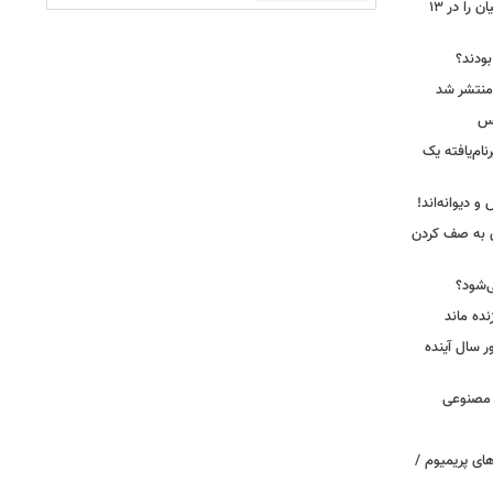
جاسوس‌افزار چینی «لایت‌اسپای»، قربانیان را در ۱۳
 بودند؟
کس
ییرنام‌یافته یک
 دیوانه‌اند!
ی به صف کردن
ی‌شود؟
نده ماند
سال آینده
 مصنوعی
ای پریمیوم /