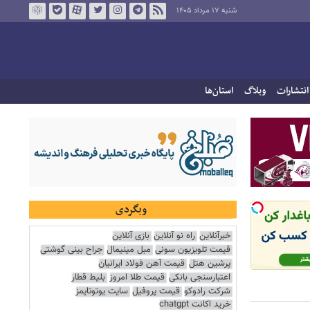
شنبه ۱۷ مرداد ۱۴۰۵
انتشارات
وبلاگ
استان‌ها
وبگردی
خبرآنلاین
راه نو آنلاین
بازی آنلاین
قیمت تلویزیون سونی
مبل مینیمال
جراح بینی گوشتی
پرشین هتل
قیمت آهن فولاد ایرانیان
اعتبارسنجی بانکی
قیمت طلا امروز
بلیط قطار
شرکت رادوکو
قیمت پروفیل
سایت یوتوتایمز
خرید اکانت chatgpt