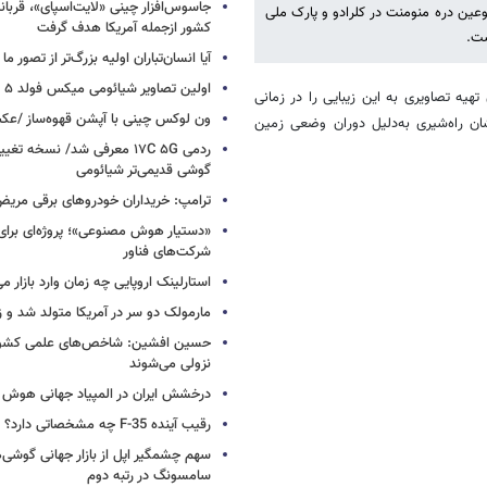
لوعین دره منومنت در کلرادو و پارک ملی
کشور ازجمله آمریکا هدف گرفت
ست.
آیا انسان‌تباران اولیه بزرگ‌تر از تصور ما
اولین تصاویر شیائومی میکس فولد ۵ منتشر شد
مان امکان تهیه تصاویری به این زیبایی را در زمانی
ون لوکس چینی با آپشن قهوه‌ساز /ع
ن راه‌شیری به‌دلیل دوران وضعی زمین
ردمی ۱۷C ۵G معرفی شد/ نسخه تغ
گوشی قدیمی‌تر شیائومی
ترامپ: خریداران خودروهای برقی مریض و
«دستیار هوش مصنوعی»؛ پروژه‌ای برا
شرکت‌های فناور
استارلینک اروپایی چه زمان وارد بازار م
مارمولک دو سر در آمریکا متولد شد و ز
حسین افشین: شاخص‌های علمی کشور 
نزولی می‌شوند
درخشش ایران در المپیاد جهانی هوش
رقیب آینده F-35 چه مشخصاتی دارد؟
سهم چشمگیر اپل از بازار جهانی گوشی‌ه
سامسونگ در رتبه دوم