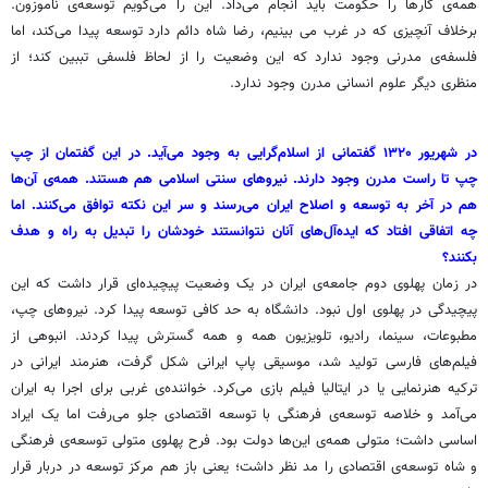
همه‌ی کارها را حکومت باید انجام می‌داد. این را می‌گویم توسعه‌ی ناموزون.
برخلاف آنچیزی که در غرب می بینیم، رضا شاه دائم دارد توسعه پیدا می‌کند، اما
فلسفه‌ی مدرنی وجود ندارد که این وضعیت را از لحاظ فلسفی تببین کند؛ از
منظری دیگر علوم انسانی مدرن وجود ندارد.
در شهریور ۱۳۲۰ گفتمانی از اسلام‌گرایی به وجود می‌آید. در این گفتمان از چپ
چپ تا راست مدرن وجود دارند. نیروهای سنتی اسلامی هم هستند. همه‌ی آن‌ها
هم در آخر به توسعه و اصلاح ایران می‌رسند و سر این نکته توافق می‌کنند. اما
چه اتفاقی افتاد که ایده‌آل‌های آنان نتوانستند خودشان را تبدیل به راه و هدف
بکنند؟
در زمان پهلوی دوم جامعه‌ی ایران در یک وضعیت پیچیده‌ای قرار داشت که این
پیچیدگی در پهلوی اول نبود. دانشگاه به حد کافی توسعه پیدا کرد. نیروهای چپ،
مطبوعات، سینما، رادیو، تلویزیون همه و همه گسترش پیدا کردند. انبوهی از
فیلم‌های فارسی تولید شد، موسیقی پاپ ایرانی شکل گرفت، هنرمند ایرانی در
ترکیه هنرنمایی یا در ایتالیا فیلم بازی می‌کرد. خواننده‌ی غربی برای اجرا به ایران
می‌آمد و خلاصه توسعه‌ی فرهنگی با توسعه اقتصادی جلو می‌رفت اما یک ایراد
اساسی داشت؛ متولی همه‌ی این‌ها دولت بود. فرح پهلوی متولی توسعه‌ی فرهنگی
و شاه توسعه‌ی اقتصادی را مد نظر داشت؛ یعنی باز هم مرکز توسعه در دربار قرار