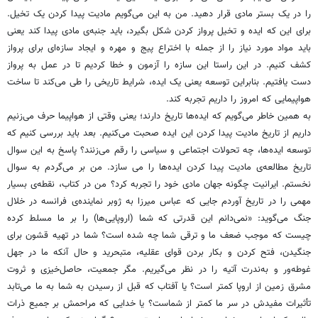
را در یک بستر مادی قرار دهید. من به این می‌گویم مادیت پیدا کردن یک تخیل.
برای این که ایده و تخیل پرواز کردن شکل بگیرد، باید جنبه‌ی مادی پیدا کند یعنی
باید مواد مورد نیاز را از جمله با اختراع پیج و مهره‌ و ایجاد سازه‌ای برای پرواز
کشف کنیم. در این راستا این سازه را آزمون و خطا کردیم تا در عمل به پرواز
دست یافتیم. بنابراین توسعه یعنی یک ایده، شرایط تاریخی را طی می‌کند تا ساخت
هواپیمایی که امروز را داریم تجربه کند.
به همین خاطر می‌گویم که ایده‌ها تاریخ دارند؛ یعنی وقتی از هواپیما حرف می‌زنیم
داریم از تاریخ مادیت پیدا کردن این ایده صحبت می‌کنیم. بعد باید بررسی کنیم که
توسعه ایده‎‌ها، چه تحولات اجتماعی و سیاسی را رقم می‌زنند؟ پاسخ به این سوال
تاریخ مطالعه‌ی مادیت پیدا کردن ایده‌ها را می سازد. من بر می‌گردم به سوال
نخستم. ایرانیت چگونه جهان مادی خود را تجربه کرد؟ من در کتاب، نقطه‌ی بسیار
مهمی را در تاریخ آوردم جایی که عباس میرزا به ژوبر نماینده‌ی فرانسه در خلال
جنگ می‌گوید: «نمی‌دانم این قدرتی که شما (اروپایی‌ها) را بر ما مسلط کرده
چیست که موجب ضعف ما و ترقی شما چه شده است؟ شما در تهیه قشون برای
جنگیدن، فتح کردن و بکار بردن قوای عقلیه، متبحرید و حال آنکه ما در جهل
غوطه‌ور و به‌ندرت آتیه را در نظر می‌گیریم. مگر جمعیت، حاصل‌خیزی و ثروت
مشرق زمین از اروپا کمتر است؟ یا آفتاب که قبل از رسیدن به شما به ما می‌تابد
تأثیرات مفیدش در سر ما کمتر از شماست؟ یا خدایی که مراحمش بر جمیع ذرات