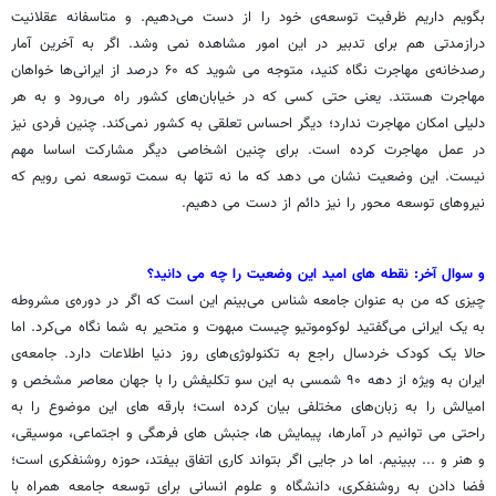
بگویم داریم ظرفیت توسعه‌ی خود را از دست می‌دهیم. و متاسفانه عقلانیت
درازمدتی هم برای تدبیر در این امور مشاهده نمی وشد. اگر به آخرین آمار
رصدخانه‌ی مهاجرت نگاه کنید، متوجه می شوید که ۶۰ درصد از ایرانی‌ها خواهان
مهاجرت هستند. یعنی حتی کسی که در خیابان‌های کشور راه می‌رود و به هر
دلیلی امکان مهاجرت ندارد؛ دیگر احساس تعلقی به کشور نمی‌کند. چنین فردی نیز
در عمل مهاجرت کرده است. برای چنین اشخاصی دیگر مشارکت اساسا مهم
نیست. این وضعیت نشان می دهد که ما نه تنها به سمت توسعه نمی رویم که
نیروهای توسعه محور را نیز دائم از دست می دهیم.
و سوال آخر: نقطه های امید این وضعیت را چه می دانید؟
چیزی که من به عنوان جامعه شناس می‌بینم این است که اگر در دوره‌ی مشروطه
به یک ایرانی می‌گفتید لوکوموتیو چیست مبهوت و متحیر به شما نگاه می‌کرد. اما
حالا یک کودک خردسال راجع به تکنولوژی‌های روز دنیا اطلاعات دارد. جامعه‌ی
ایران به ویژه از دهه ۹۰ شمسی به این سو تکلیفش را با جهان معاصر مشخص و
امیالش را به زبان‌های مختلفی بیان کرده است؛ بارقه های این موضوع را به
راحتی می توانیم در آمارها، پیمایش ها، جنبش های فرهگی و اجتماعی، موسیقی،
و هنر و ... ببینیم. اما در جایی اگر بتواند کاری اتفاق بیفتد، حوزه روشنفکری است؛
فضا دادن به روشنفکری، دانشگاه و علوم انسانی برای توسعه جامعه همراه با