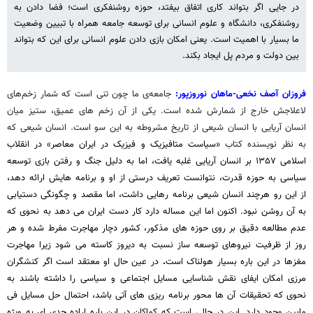
در جایی اگر بتواند کاری اتفاق بیفتد، حوزه روشنفکری است؛ فضا دادن به
روشنفکری، دانشگاه و علوم انسانی برای توسعه جامعه همراه با تبیین وضعیت
ما بسیار با اهمیت است. یعنی امکان بازی دادن علوم انسانی برای این که بتواند
بین دولت و مردم پل ایجاد بکند.
فروزان آصف نخعی-ماهان نوروزپور:
جامعه‌ی ما چون تنی است که شمار زخم‌های
لاعلاجش خارج از شمارش شده است. یکی از آن زخم های عمیق، ستیز میان
انسان آریایی با انسان شیعی از تاریخ مشروطه به این سو است. انسان شیعی که
به نظر نویسنده کتاب
«سیاست متافیزیک و فیزیک در ایران معاصر»
در انقلاب
اسلامی ۱۳۵۷ بر انسان آریایی غلبه یافت، اما به دلیل جنگ و رفتن بازی توسعه
سیاسی به حوزه قدرت، نتوانست تعریف درستی از او و برنامه هایش ارائه دهد،
از این رو هرچند انسان شیعی برنامه رهایی داشت، اما مقصد و چگونگی دستیابی
به آن روشن نبود. اکنون اما این مساله دارد کار دست ایران می دهد به نحوی که
عدم مطالعه دقیق بر روی حوزه های مذکور، کشور دچار مهاجرت مفرط شده و هر
روز از ظرفیت نیروهای توسعه ساز نسبت به دیروز کاسته می شود زیرا مهاجرت
مغزها در این باره بسیار هولناک است
.
در عین حال او معتقد است اگر کنشگران
مرزی امکان ایفای نقش شناسایی مسایل اجتماعی و سیاسی را داشته باشند به
نحوی که تحقیقات آن ها محور برنامه ریزی های آتی باشد، احتمال حل مسایل فی
مابین وجود دارد. این در حالی است که کماکان در این باره اراده جدی ای به ویژه