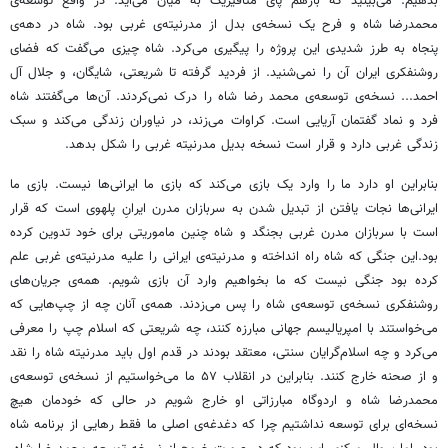
بدهیم. می‌بینید که بازهم پای متافیزیک به میان می‌آید. در واقع توسعه‌ی
محمدرضا شاه و فرح یک نسخه‌ی بدل از مدرنیته‌ی غربی بود. شاه در دهه‌ی
پنجاه به طرز شدیدی این پروژه را پیگیری می‌کرد. شاه چیزی می‌گفت که فضای
روشنفکری ایران آن را نمی‌شنید. از فردید گرفته تا شریعتی، شایگان، و جلال آل
احمد... نسخه‌ی توسعه‌ی محمد رضا شاه را درک نمی‌کردند. آن‌ها می‌گفتند شاه
فرد و نماد گفتمان آریایی است. کراوات می‌زند، در نیاوران زندگی می‌کند و سبک
زندگی غربی دارد و قرار است نسخه بدیل مدرنیته غربی را شکل بدهد.
بنابراین او دارد ما را وارد یک بازی می‌کند که بازی ما ایرانی‌ها نیست. بازی ما
ایرانی‌ها نجات یافتن از تبدیل شدن به سربازان مدرن ایرانِ پلهوی است که قرار
است با سربازان مدرن غربی‌ بجنگد و شاه چنین ماموریتی برای خود تدوین کرده
بود.این جنگی که شاه راه انداخته و مدرنیته‌ی ایرانی را علیه مدرنیته‌ی غربی علم
کرده بود جنگی نیست که ما بخواهیم وارد آن بازی شویم. همه‌ی جریان‌های
روشنفکری نسخه‌ی توسعه‌ی شاه را پس می‌زدند. همه‌ی آنان چه از چپ‌هایی که
می‌خواستند با امپریالیسم جهانی مبارزه کنند، چه شریعتی که اسلام چپ را معرفی
می‌کرد و چه اسلام‌گرایان سنتی، معتقد بودند در قدم اول باید مدرنیته شاه را نقد
و از صحنه خارج کنند. بنابراین در انقلاب ۵۷ ما می‌خواستیم از نسخه‌ی توسعه‌ی
محمدرضا شاه و اردوگاه مبارزاتی او خارج شویم در حالی که خودمان هیچ
نسخه‌ای برای توسعه نداشتیم چرا که دغدغه‌ی اصلی ما فقط رهایی از برنامه شاه