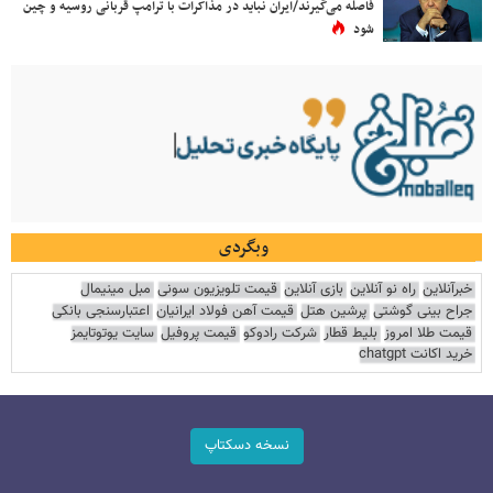
فاصله می‌گیرند/ایران نباید در مذاکرات با ترامپ قربانی روسیه و چین
شود
وبگردی
خبرآنلاین
راه نو آنلاین
بازی آنلاین
قیمت تلویزیون سونی
مبل مینیمال
جراح بینی گوشتی
پرشین هتل
قیمت آهن فولاد ایرانیان
اعتبارسنجی بانکی
قیمت طلا امروز
بلیط قطار
شرکت رادوکو
قیمت پروفیل
سایت یوتوتایمز
خرید اکانت chatgpt
نسخه دسکتاپ