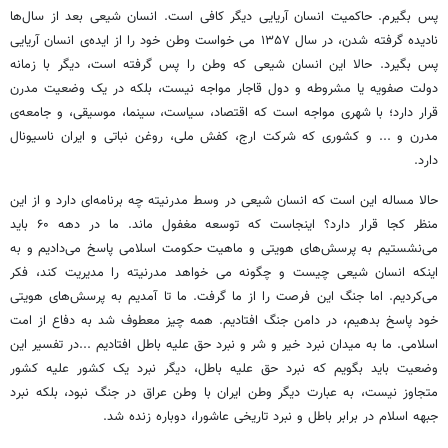
پس بگیرم. حاکمیت انسان آریایی دیگر کافی است. انسان شیعی بعد از سال‌ها
نادیده گرفته شدن، در سال ۱۳۵۷ می خواست وطن خود را از ایده‌ی انسان آریایی
پس بگیرد. حالا این انسان شیعی که وطن را پس گرفته است، دیگر با زمانه
دولت صفویه یا مشروطه و دول قاجار مواجه نیست، بلکه در یک وضعیت مدرن
قرار دارد؛ با شهری مواجه است که اقتصاد، سیاست، سینما، موسیقی، و جامعه‌ی
مدرن و ... و کشوری که شرکت ارج، کفش ملی، روغن نباتی و ایران ناسیونال
دارد.
حالا مساله این است که انسان شیعی در وسط مدرنیته چه برنامه‌ای دارد و از این
منظر کجا قرار دارد؟ اینجاست که توسعه مغفول ماند. ما در دهه ۶۰ باید
می‌نشستیم به پرسش‌های هویتی و ماهیت حکومت اسلامی پاسخ می‌دادیم و به
اینکه انسان شیعی چیست و چگونه می خواهد مدرنیته را مدیریت کند، فکر
می‌کردیم. اما جنگ این فرصت را از ما گرفت. ما تا آمدیم به پرسش‌های هویتی
خود پاسخ بدهیم، در دامن جنگ افتادیم. همه چیز معطوف شد به دفاع از امت
اسلامی. ما به میدان نبرد خیر و شر و نبرد حق علیه باطل افتادیم ...در تفسیر این
وضعیت باید بگویم که نبرد حق علیه باطل، دیگر نبرد یک کشور علیه کشور
متجاوز نیست، به عبارت دیگر وطن ایران با وطن عراق در جنگ نبود، بلکه نبرد
جبهه اسلام در برابر باطل و نبرد تاریخی عاشورا، دوباره زنده شد.