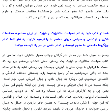
از سوی حاکمیت سیاسی به چشم نمی خورد. این مسایل موضوع گفت و گو با با
دکتر
حامد طاهری کیا عضو هیئت علمی پژوهشکدۀ مطالعات فرهنگی و علوم
اجتماعی در کافه‌خبر خبرانلاین بوده که در زیر از نظرتان می گذرد:
شما در کتاب خود به نام «سیاست متافیزیک و فیزیک در ایران معاصر»، مختصات
فکری و اجتماعی و سیاسی دوران معاصر ما را ترسیم کردید. به نظر شما کدام
ویژگی‌ها جامعه‌ی ما مقوم توسعه و کدام مانعی بر سر راه توسعه بودند؟
پاسخ به سوال شما نیاز به در نظر گرفتن جوانب بسیار متفاوتی دارد. اما من در
کتاب سیاست متافزیک و فیزیک یک پرسش اصلی داشتم. پرسشم این بود که
نسبت ما ایرانیان با جهان مادی یا فیزیکی چیست؟ این پرسش شاید به ظاهر ساده
باشد اما وقتی می‌خواهیم به آن پاسخ بدهیم؛ وارد جنبه‌های مختلف فرهنگی و
اقتصادی می‌شویم. این رویکرد به جهان مادی و جهان فیزیکی خیلی مهم است.
اینکه نسبت من با جهان فیزیکی و مادی چیست، وبرای این اینکه بگویم این سوال
یعنی چی و چه کارکردی دارد، به این مساله پرداختم که، در دوره‌ی رنسانس
دانشمندان اروپایی روبه‌روی جهان مادی ایستادند و پرسیدند: این جهان و قوانینی
که این جهان را شکل داده‌اند چیست؟ به همین خاطر داروین در جنگل به دنبال
بررسی حیوانات و جانوران می‌رود تا بفهمد شرایط تکوین و تحول طبیعت چگونه