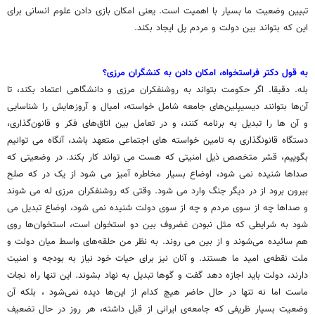
تبیین وضعیت ما بسیار با اهمیت است. یعنی امکان بازی دادن علوم انسانی برای
این که بتواند بین دولت و مردم پل ایجاد بکند.
به قول دکتر فراستخواه، امکان دادن به کنشگران مرزی؟
بله. دقیقا. اگر حکومت بتواند به روشنفکران مرزی و دانشگاهی اعتماد بکند، تا
آن‌ها بتوانند دیسیپلین‌های جامعه‌ شامل خواسته، امیال و آروزهایش را شناسایی
و آن ها را تبدیل به برنامه کنند، و در تعامل بین اتاق‌های فکر و قانون‌گذاری،
دستگاه قانونگذاری به تامین خواسته های اجتماعی متعهد باشد، آنگاه می توانیم
بگوییم، قشر متخصص ذیل امنیتی که هست می تواند کار بکند. در وضعیتی که
صداها شنیده نمی شود، اوضاع بسیار مخاطره آمیز می شود از یک در که صلح
بیرون برود از در دیگر جنگ وارد می شود. وقتی که روشنفکران مرزی له می شوند
و صداها چه از سوی مردم و چه از سوی دولت شنیده نمی شود، اوضاع تبدیل می
شود به شرایطی که مثل نبودن غضروف بین دو استخوان است، استخوان‌ها روی
هم سائیده می‌شوند و از بین می روند. به نظر من حلقه‌های واسط میان دولت و
ملت نقطه‌ی امید ما هستند. و آنان نیز برای حیات خود نیاز به بودجه و امنیت
دارند، دولت باید اجازه دهد گفت و گوها تبدیل به نهاد بشوند. این تنها راه نجات
ماست اما نه تنها در حال حاضر هیچ کدام از این‌ها دیده نمی‌شود ، بلکه آن
وضعیت بسیار ظریفی که جامعه‌ی ایرانی از قبل داشته، هر روز در حال تضعیف