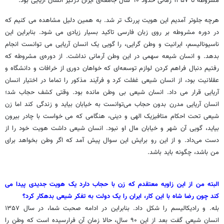
مشروطه تا ۱۳۵۷ زمانی حدود ۹۰ سال جامعه‌ی ایران درگیر انسان آریایی بود.
هرچه جلوتر آمدیم این هویت پررنگ تر شد. به همین دلیل مشاهده می کنیم که
در دوره مشروطه بر روی زبان فارسی تاکید بسیار زیادی می شود. بنابراین این
ناسیونالیسم، ایرانیت و وطن گرایی، را گویی یک انسان آریایی می توانست انجام
بدهد. و انسان شیعه سهمی در این وطن آرمانی نداشت. از دوره‌ی مشروطه که
رفتیم دنبال فراهم کردن لوازم توسعه‌ای که خواهان دوری از خرافات و دانشگاه و
عقلانیت بود، از انسان شیعی غفلت کرد و فرآیند مذکور را تماما در اختیار انسان
آریایی قرار می داد. انسان شیعی بی وطن مانده بود. وقتی کشف حجاب شد؛
انسان آریایی مدرن بدون حجاب می‌توانست به خیابان بیاید و زندگی کند اما زن
شیعی تحت احکام متافیزیک الهی و دینی، هنگامی که می خواست با چادر بیرون
بیاید، گویی آن شهر و خیابان مال او نبود. انسان شیعی داشت هویت خود را از
دست می‌داد. و از این رو برایش این سوال پیش آمد که اگر وطن بخواهد برای
من باشد، چگونه باید باشد.
البته من از این زاویه معتقدم که زن با حجاب دارد یک هویت جدیدی پیدا می
کند چون رضا شاه با این کار، ایران را یک دولت به تفکر شیعی بدهکار کرد؟
بله. و رادیکالیسم را شکل داد. بنابراین در ادامه صحبت شما، در سال ۱۳۵۷
انسان شیعی گفت بعد از این ۹۰ سال، حالا زمان آن فرارسیده است که وطن را