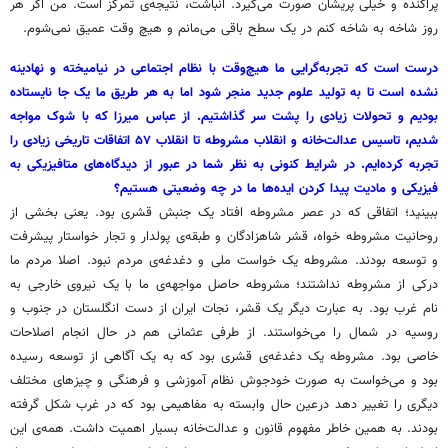
پراکنده و خیلی پریشان صورت می‌گیرد. انباشت، نتیجه‌ی تمرکز است. من اگر هر
روز شاخه به شاخه کنم در یک سطح باقی می‌مانم و هیچ وقت عمیق نمی‌شوم.
درست است که تجربه‌گرایی ما هیچ‌وقت با نظام اجتماعی در نیامیخته و نهادینه
نشده است تا به تولید علوم جدید منجر شود اما به هر طریق ما یک جا نایستاده
بودیم و تحولات زیادی را پشت سر گذاشتیم. از عباس میرزا که با شوک مواجه
شدیم، تاسیس عدالت‌خانه و انقلاب مشروطه تا انقلاب ۵۷ اتفاقات تاریخی زیادی را
تجربه کرده‌ایم. در شرایط کنونی به نظر شما در عبور از دیدگاه‌های متافیزیکی به
فیزیکی و مادیت پیدا کردن ایده‌ها ما در چه وضعیتی هستیم؟
ببینید؛ اتفاقی که در عصر مشروطه افتاد یک جنبش قشری بود. یعنی بخشی از
روحانیت مشروطه خواه، قشر شاهزادگان و طبقه‌ی پولدار و تجار خواستار پیشرفت
و توسعه بودند. مشروطه یک خواست ملی و دغدغه‌ی مردم نبود. اصلا مردم ما
درکی از مشروطه نداشتند؛ مشروطه حاصل مواجهه‌ی ما با یک نیروی خارجی به
نام غرب بود. به عبارت دیگر یک قشر، نجات ایران از دست انگلستان در جنوب و
روسیه در شمال را می‌خواستند. از طرفی عثمانی‌ هم در حال انجام اصلاحات
خاصی بود. مشروطه یک دغدغه‌ی قشری بود که به یک آگاهی از توسعه رسیده
بود و می‌خواست به صورت خودجوش نظام آموزشی و فرهنگی و چیزهای مختلف
دیگری را تغییر دهد درعین حال وابسته به مفاهیمی بود که در غرب شکل گرفته
بودند. به همین خاطر مفهوم قانون و عدالت‌خانه بسیار اهمیت داشت. همه‌ی این