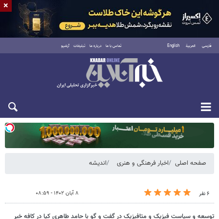
×
فارسی
العربية
English
تماس با ما
درباره ما
تبلیغات
آرشیو
یکشنبه ۱۸ مرداد ۱۴۰۵
صفحه اصلی
اخبار فرهنگی و هنری
اندیشه
۸ آبان ۱۴۰۲ - ۰۸:۵۹
۶ نفر
توسعه و سیاست فیزیک و متافیزیک در گفت و گو با حامد طاهری کیا در کافه خبر