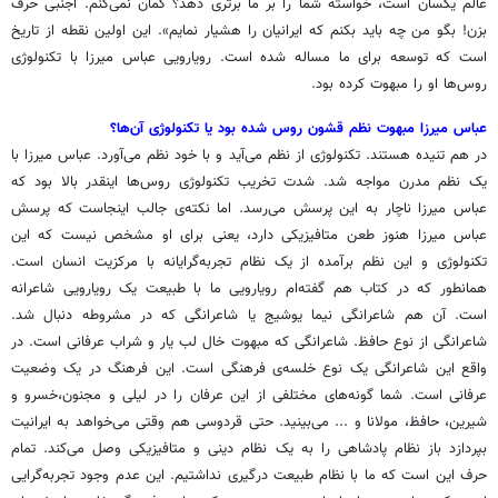
عالم یکسان است، خواسته شما را بر ما برتری دهد؟ گمان نمی‌کنم. اجنبی حرف
بزن! بگو من چه باید بکنم که ایرانیان را هشیار نمایم». این اولین نقطه از تاریخ
است که توسعه برای ما مساله شده است. رویارویی عباس میرزا با تکنولوژی
روس‌ها او را مبهوت کرده بود.
عباس میرزا مبهوت نظم قشون روس شده بود یا تکنولوژی آن‌ها؟
در هم تنیده هستند. تکنولوژی از نظم می‌آید و با خود نظم می‌آورد. عباس میرزا با
یک نظم مدرن مواجه شد. شدت تخریب تکنولوژی روس‌ها اینقدر بالا بود که
عباس میرزا ناچار به این پرسش می‌رسد. اما نکته‌ی جالب اینجاست که پرسش
عباس میرزا هنوز طعن متافیزیکی دارد، یعنی برای او مشخص نیست که این
تکنولوژی و این نظم برآمده از یک نظام تجربه‌گرایانه با مرکزیت انسان است.
همانطور که در کتاب هم گفته‌ام رویارویی ما با طبیعت یک رویارویی شاعرانه
است. آن هم شاعرانگی نیما یوشیج یا شاعرانگی که در مشروطه دنبال شد.
شاعرانگی از نوع حافظ. شاعرانگی که مبهوت خال لب یار و شراب عرفانی است. در
واقع این شاعرانگی یک نوع خلسه‌ی فرهنگی است. این فرهنگ در یک وضعیت
عرفانی است. شما گونه‌های مختلفی از این عرفان را در لیلی و مجنون،خسرو و
شیرین، حافظ، مولانا و ... می‌بینید. حتی قردوسی هم وقتی می‌خواهد به ایرانیت
بپردازد باز نظام پادشاهی را به یک نظام دینی و متافیزیکی وصل می‌کند. تمام
حرف این است که ما با نظام طبیعت درگیری نداشتیم. این عدم وجود تجربه‌گرایی