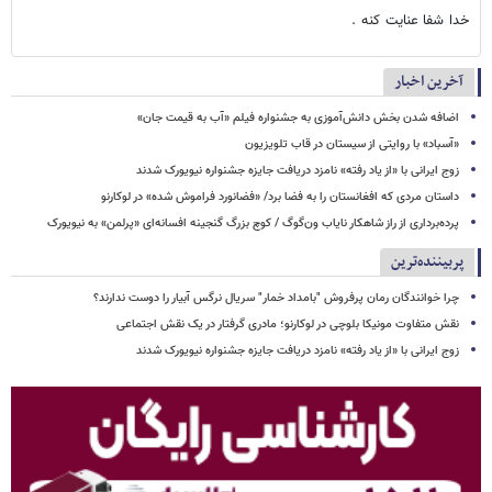
خدا شفا عنایت کنه .
آخرین اخبار
اضافه شدن بخش دانش‌آموزی به جشنواره فیلم «آب به قیمت جان»
«آسباد» با روایتی از سیستان در قاب تلویزیون
زوج ایرانی با «از یاد رفته» نامزد دریافت جایزه جشنواره نیویورک شدند
داستان مردی که افغانستان را به فضا برد/ «فضانورد فراموش شده» در لوکارنو
پرده‌برداری از راز شاهکار نایاب ون‌گوگ / کوچ بزرگ گنجینه افسانه‌ای «پرلمن» به نیویورک
پربیننده‌ترین
چرا خوانندگان رمان پرفروش "بامداد خمار" سریال نرگس آبیار را دوست ندارند؟
نقش متفاوت مونیکا بلوچی در لوکارنو؛ مادری گرفتار در یک نقش اجتماعی
زوج ایرانی با «از یاد رفته» نامزد دریافت جایزه جشنواره نیویورک شدند