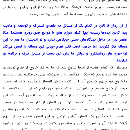
بود. اما سوال مرکزی این بود که در صورت خروج از نسخه توسعه محمدرضا شاه،
نسخه توسعه ما برای صنعت، فرهنگ، و اقتصاد چیست؟ از این رو این موضوع در
دغدغه های ما نبود. بنابراین نسخه ما فقط رهایی بود نه توسعه.
از آن زمان تا الان در کدام یک از مسائل به نقطه‌ی اشتراک و توسعه و مادیت
پیدا کردن ایده‌ها رسیده ایم؟ کدام موارد هنوز با موانع جدی روبرو هستند؟ مثلا
عنصر بدن در داخل دیدگاه‌های سنتی جایگاهی ندارد و نو اندیشان ما هم به این
مساله فکر نکردند. اما جامعه تحت تاثیر نظام جهانی این مساله را لمس می‌کند
اما حوزه های روشنفکری و دولتی ما برای این دست از مسایل حرف و برنامه ای
ندارند؟
همانطور که گفتم قضیه از اینجا شروع شد که ما به فکر خروج از نظام توسعه‌ی
محمدرضا شاه بودیم که جنگ اردوگاهی را با مدرنیته غربی درافکنده بود. دغدغه‌ی
ما خروج بود چیزی که من آن را در کتاب جنبش انفصال نامگذاری کرده ام. بسیار
خوب اگر خارج شدیم، چه تعریفی از ایرانیت خودمان داریم که قرار است توسعه را
شکل بدهد؟ تعریف محمدرضا شاه از ایرانیت روشن بود. انسان آریایی که این
اواخر شیعه را نیز به آن ضمیمه کرد. این انسان از نظر محمدرضا در مسیر
مدرنیته است. اتفاقی که بعد از انقلاب ۵۷ افتاد این بود که ما یک انسان اسلامی
- شیعی را جایگزین یک انسان آریایی کردیم. و این انسان شیعی بسیار انرژی
گرفت تا ابتدا آن را تعریف بکنیم و مشخص بکنیم که چیست؟ چرا؟ زیرا از دوره