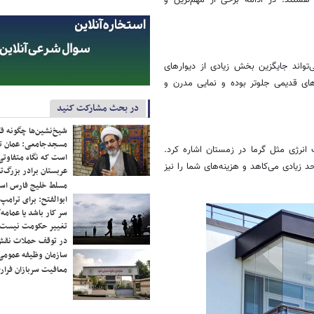
هستند. در ادامه برخی از مهم‌ترین و
واند جایگزین بخش زیادی از دیوارهای
ای قدیمی جلوتر بوده و نمایی مدرن و
در بحث مشارکت کنید
شیخ‌نشین‌ها چگونه فک
مسجدجامعی: عمان تن
 انرژی مثل گرما در زمستان اشاره کرد.
است که نگاه متفاوتی 
زیادی می‌کاهد و هزینه‌های شما را نیز
عربستان برادر بزرگ‌
مسلط خلیج فارس ا
ابوالفتح: برای ترامپ
سر کار باشد یا عمامه/
تغییر حکومت نیست/ 
در توقف حملات نقش
سازمان وظیفه عمومی 
معافیت سربازان فراری