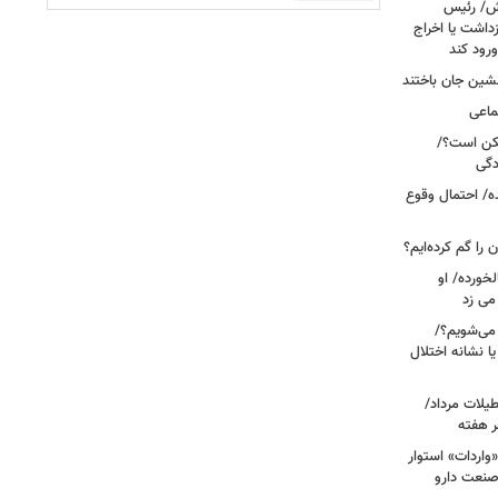
خش/ رئیس
داشت یا اخراج
رود کند
ماعی
کن است؟/
دگی
ه/ احتمال وقوع
ن را گم کرده‌ایم؟
خورده/ او
می زد
 صبح بیدار می‌شویم؟/
ا نشانه اختلال
آبی در تعطیلات مرداد/
ر هفته
«واردات» استوار
صنعت دارو