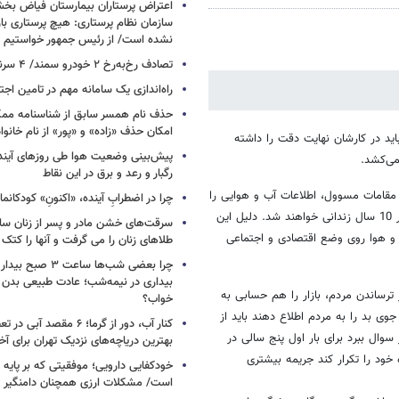
اعتراض پرستاران بیمارستان فیاض ب
سازمان نظام پرستاری: هیچ پرستاری باز
نشده است/ از رئیس جمهور خواستیم و
تصادف رخ‌به‌رخ ۲ خودرو سمند/ ۴ سرنشین جان باختند
راه‌اندازی یک سامانه مهم در تامین اجت
حذف نام همسر سابق از شناسنامه مم
امکان حذف «زاده» و «پور» از نام خانوا
اید در کارشان نهایت دقت را داشته
پیش‌بینی وضعیت هوا طی روزهای آیند
می‌کشد.
رگبار و رعد و برق در این نقاط
 مقامات مسوول، اطلاعات آب و هوایی را
چرا در اضطرابِ آینده، «اکنونِ» کودکانما
اشتباه به گوش مردم برسانند یا 800 هزار پوند جریمه می‌شوند یا اینکه حداکثر 10 سال زندانی خواهند شد. دلیل این
سرقت‌های خشن مادر و پسر از زنان سال
 و هوا روی وضع اقتصادی و اجتماعی
طلاهای زنان را می گرفت و آنها را کتک 
چرا بعضی شب‌ها ساعت ۳
بیداری در نیمه‌شب؛ عادت طبیعی بدن ی
 ترساندن مردم، بازار را هم حسابی به
خواب؟
ی بد را به مردم اطلاع دهند باید از
کنار آب، دور از گرما؛ ۶ مقصد 
سوال ببرد برای بار اول پنج سالی در
بهترین دریاچه‌های نزدیک تهران برای آخ
ی که اشتباه خود را تکرار کند جریمه بیشتری
خودکفایی دارویی؛ موفقیتی که بر پایه‌ 
است/ مشکلات ارزی همچنان دامنگیر 