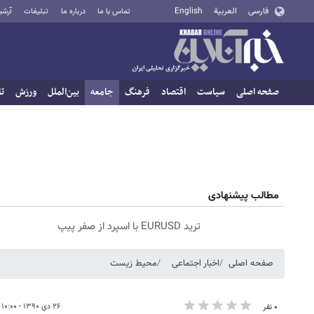
فارسی
العربية
English
تماس با ما
درباره ما
تبلیغات
آرشی
صفحه اصلی
سیاست
اقتصاد
فرهنگ
جامعه
بین‌الملل
ورزش
تا
مطالب پیشنهادی
ترید EURUSD با اسپرد از صفر پیپ
صفحه اصلی
اخبار اجتماعی
محیط زیست
۲۶ دی ۱۳۹۰ - ۱۰:۰۰
۰ نفر