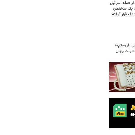
صحنه دلخراش بود؛ گزارش فرانس ۲۴ از حمله اسرائیل
ت یک ساختمان
ف قرار گرفته
صی فروختم»/
شونت پنهان