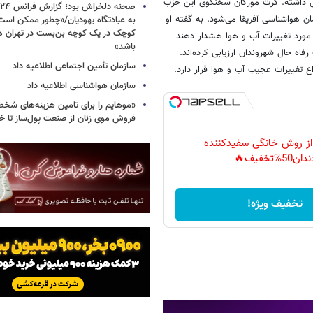
پی داشته. گرت مورگان سخنگوی این حزب
ان هواشناسی آفریقا می‌شود. به گفته او
به عبادتگاه یهودیان/«چطور ممکن اس
کوچک در یک کوچه بن‌بست در تهران هد
 مورد تغییرات آب و هوا هشدار دهند
باشد»
اه حال شهروندان ارزیابی کرده‌اند.
سازمان تأمین اجتماعی اطلاعیه داد
 تغییرات عجیب آب و هوا قرار دارد.
سازمان هواشناسی اطلاعیه داد
«موهایم را برای تامین هزینه‌های شخ
فروش موی زنان از صنعت پول‌ساز تا خ
 از روش خانگی سفیدکننده
دان50%تخفیف🔥
تخفیف ویژه!