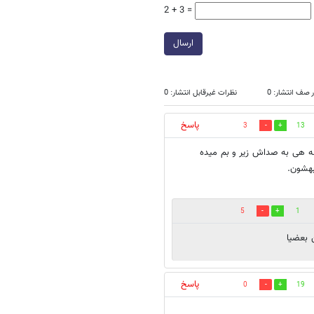
2 + 3 =
ارسال
 صف انتشار: 0
نظرات غیرقابل انتشار: 0
پاسخ
3
13
کنه هی به صداش زیر و بم میده
بهشون.
5
1
 بعضيا
پاسخ
0
19