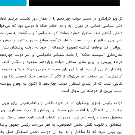
تل‌آویو خرابکاری در مسیر دولت چهاردهم را از همان روز نخست مراسم تحلیف
دفتر سیاسی حماس در تهران، به واقع اعلام جنگ با دولتی بود که می‌خوا
داخلی فراهم کند. استقرار دوباره دولت "دونالد ترامپ" و بازگشت به سیاست "
هم‌سویی مطلق ترامپ با سیاست‌های تل‌آویو، موانع جدی بیشتری را پیش پای
اروپائیان نیز برخلاف گذشته تصویری خصمانه از خود به دولت پزشکیان نشان دا
فعال‌سازی "سیستم ماشه" را مانند شمشیر داموکلس بر سر دولت چهاردهم 
عرصه بیرونی را برای مانور منطقی دولت چهاردهم محدود و تنگ‌تر کنند.
پزشکیان در پی آن بود. او با این باور سیاست خارجی دولت خود را تعریف 
"دشمنی‌ها" نم
تقابلی است که از ابتدای استقرار دولت چهاردهم تا اکنون به وقوع پیوست
است، بیرون از حوصله این مجال است.
دولت رئیس جمهور پزشکیان اما در حوزه داخلی و راهکارهایش برای برون
اجتماعی _ فرهنگی با انتخاب‌های سخت و پرچالش از حیث ساختاری روبر
مشغول دست و پنجه نرم کردن میان دو انتخاب است؛ الف: حفظ ساختار نهاد
اقتصادی با تقویت نقش بخص خصوصی. به نظر می‌رسد رئیس جمهور پزشکیان 
این پیش شرط که آیا ساختار و به تبع آن دولت، تحمل استقلال عمل بخ