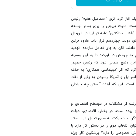
 آغاز کرد. ترور "اسماعیل هنیه" رئیس
ست امنیت بیرونی را برای بستر توسعه
فشار حداکثری" علیه تهران؛ در این‌حال
 دولت چهاردهم قرار داد. علاوه براین
دند. آنان به جای تعامل سازنده، تهدید
به چرخش در آوردند تا به این وسیله
 این وضع همانی نبود که رئیس جمهور
کرد که اگر "دیپلماسی همکاری" به حذف
ی‌انجامد، اما می‌تواند از تأثیر آن بکاهد. جنگ تحمیلی 12روزه اسرائیل و آمریکا رسیدن به یکی از نقاط
ه است. این که آینده آبستن چه حوادثی
 رفت از مشکلات در دوسطح اقتصادی و
و بوده است. در بخش اقتصادی، دولت
گرا. ب: حرکت به سوی تحول در ساختار
انتخاب دوم را در دستور کار دارد با
ش خصوصی را دارد؟ پزشکیان کار ویژه