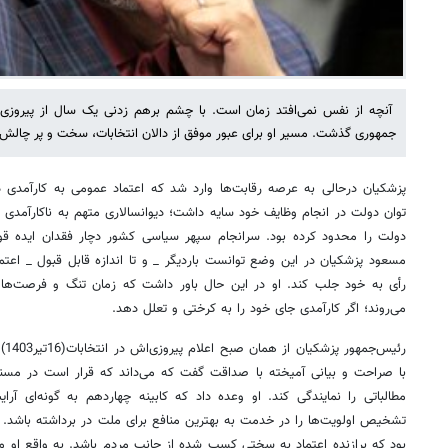
آنچه از نفس نمی‌افتد زمان است. با چشم برهم زدنی یک سال از پیروزی 
جمهوری گذشت. مسیر او برای عبور موفق از دالان انتخابات، سخت و پر چالش 
پزشکیان درحالی به عرصه رقابت‌ها وارد شد که اعتماد عمومی به کارآمدی دو
توان دولت‌ در انجام وظایف خود سایه داشت؛ دیوانسالاری متهم به ناکارآمدی ب
دولت را محدود کرده بود. سرانجام سپهر سیاسی کشور دچار فقدان ایده قو
مسعود پزشکیان در این وضع توانست باردیگر _ و تا اندازه قابل قبول _ اعت
رأی به خود جلب کند. او در این حال باور داشت که زمان تنگ و فرصت‌ها
می‌روند؛ اگر کارآمدی جای خود را به کرختی و تعلل دهد.
رئی
با صراحت و بیانی آمیخته با صداقت گفت که می‌داند که قرار است در مس
مطالباتی را نمایندگی کند. او وعده داد که کابینه چهاردهم به گونه‌ای آر
تشخیص اولویت‌ها را در خدمت به بهترین منافع برای ملت در برداشته باشد. م
بود که برازنده اعتماد به سختی کسب شده از جانب مردم باشد. به واقع او