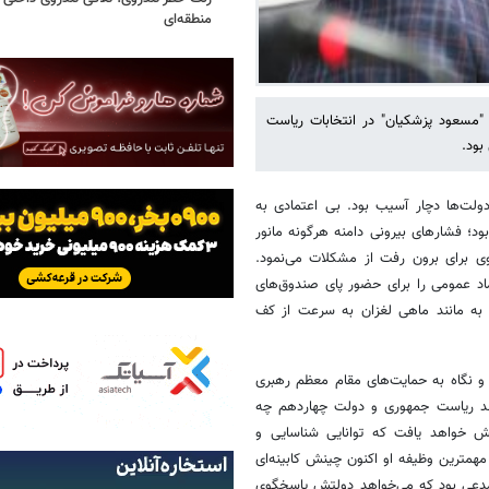
منطقه‌ای
"مسعود پزشکیان" در انتخابات ریاست
بود.
لت‌ها دچار آسیب‌ بود. بی اعتمادی به
ود؛ فشارهای بیرونی دامنه هرگونه مانور
ی برای برون رفت از مشکلات می‌نمود.
ماد عمومی را برای حضور پای صندوق‌های
 به مانند ماهی لغزان به سرعت از کف
س‌جمهور پزشکیان از همان صبح اعلام پیروزی‌اش در انتخابات(16تیر1403) و نگاه به حمایت‌های مقام معظم رهبری
ند ریاست جمهوری و دولت چهاردهم چه
ایش خواهد یافت که توانایی شناسایی و
همترین وظیفه او اکنون چینش کابینه‌ای
 مدعی بود که می‌خواهد دولتش پاسخگوی