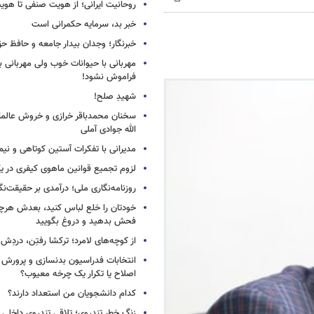
روحانیت ایرانی؛ از هویت صنفی تا هوی
خبر بد، سرمایه حکمرانی است
خبرنگار؛ وجدان بیدار جامعه و حافظ ح
مهربانی با حیوانات خوب ولی مهربانی با
فراموش نشود!
شهیدِ صلح!
سخنان محمدباقر خرازی و خروش عالم
الله جوادی آملی
مدیرانی با تفکرات آستین کوتاهی و نی
لزوم تجمیع قوانین ماهوی کیفری در 
روزنامه‌نگاری ملی؛ درآمدی بر حقیقت‌نگا
خودتان را خلع لباس کنید، بعدش هرچ
فحش بدهید و دروغ بگویید
از کوچه‌های لامرد؛ ترکشا رفتِن، دردِش 
انتخابات فدراسیون بدنسازی و پرورش 
اصلاح یا تکرار یک چرخه معیوب؟
کدام دانشجویان من استعداد دارند؟
زنگ خطر تندروی؛ تلاقی تندروی داخلی 