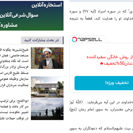
عضو خبرگان رهبری با اشاره به آیات قرآن گفت: «آیه "إِنَّ هُدَی اللَّهِ هُوَ الْهُدَی" که در سوره اسراء (آیه ۹۷) و سوره
ه خداوند او را هدایت کند، قطعاً به نتیجه
در بحث مشارکت کنید
شیخ‌نشین‌ها چگونه فک
مسجدجامعی: عمان تن
 از روش خانگی سفیدکننده
است که نگاه متفاوتی 
دان50%تخفیف🔥
عربستان برادر بزرگ‌
مسلط خلیج فارس ا
سازمان وظیفه عمومی 
تخفیف ویژه!
معافیت سربازان فراری
ابوالفتح: برای ترامپ
اشاره کرد و افزود: «خداوند در این آیه می‌فرماید: 《اللَّهُ نُورُ
سر کار باشد یا عمامه/
یر برخی مفسران، به سوی امام زمان (عج)
تغییر حکومت نیست/ 
در توقف حملات نقش
بیت علیهم‌السلام که دعوتگران به سوی