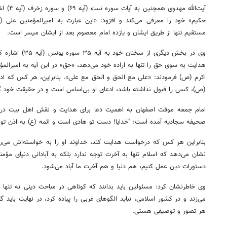
آیت‌الله 
حکیم» خود را معرفی می‌کند و افزود: «این عبارت به امیرالمؤمنین علی 
مستقیم تنها از طریق ایشان و یازده امام معصوم بعد از ایشان میسر است.
وی در بخش دیگری از سخ
هدایت به سوی حق را تنها به اراده خود می‌دهد، «حق» در این آیه به امیرالمؤم
اکرم (ص) فرمودند: «علی مع الحق و الحق مع علی». بنابراین، هر کس که ادعا
(ص)، کسی را قبول نداشته باشد، ادعای او بی‌اساس است و در حقیقت خود گ
امام جمعه موقت اصفهان‌ به اهمیت دعا برای هدایت و نقش اهل بیت در ای
صحیفه سجادیه آمده است: "خدایا! دست تو هادی است و ائمه (ع) به اذن تو ه
بنابراین هر کس که درخواست هدایت کند، خداوند او را به خواسته‌اش می‌رسا
نشان می‌دهد که اسلام تنها به آخرت توجه ندارد بلکه به آبادانی دنیای مؤمن
دستورات دین عمل کنیم، هم دنیا و هم آخرت ما آباد می‌شود.
وی خاطرنشان کرد: مسئولین باید بدانند که کوتاهی در مباحث دینی نه تنها 
می‌زند و در کشور اسلامی، نباید الگوهای غربی را پیاده کرد، در نهایت باید گفت: سُ
هر تصور و توصیفی هستی.