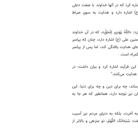
مهدوی همچنین به آیات سوره نساء (آیه ۶۹) و سوره زخرف (آیه ۴) اشاره کرد که در آنها خداوند با صفت «علی
(ع) اشاره دارد و هدایت به سوی صراط
نان خود به آیه ۳۵ سوره یونس (آیه ۳۵) اشاره کرد: «اللَّهُ یَهْدِی لِلْحَقِّ»، که در آن خداوند
نین علی (ع) اشاره دارد، چنان که پیامبر
ی هدایت یافتگی کند، اما پس از پیامبر
مراه است.
ن فرآیند اشاره کرد و بیان داشت: در
دایت می‌کنند."
ند، چه برای دین و چه برای دنیا. این
ان نیز توجه دارد، همانطور که هر جا به
به آخرت، بلکه به دنیای مردم نیز آسیب
بْحَانَکَ اللَّهُمّ، تو منزهی و بالاتر از