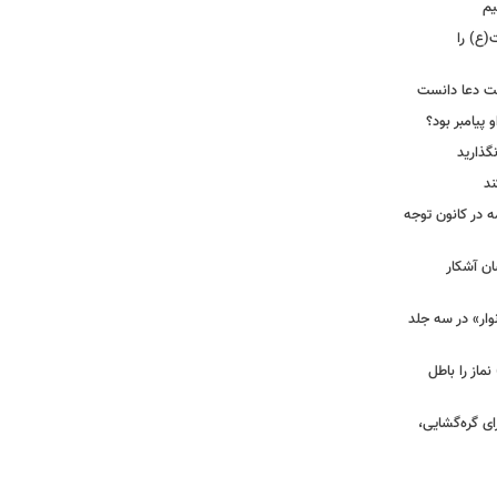
یم
(ع) را
بت دعا دانست
 پیامبر بود؟
گذارید
ند
ه در کانون توجه
ان آشکار
وار» در سه جلد
نماز را باطل
ای گره‌گشایی،