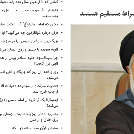
کتابی که تا اربعین سال بعد باید بخوان
فتوتیتر | اگر مردم زیباییِ سخن اهل‌بیت
صراط مستقیم هستند
بشناسند...
ذکری که امام صادق(ع) آن را کلید اجا
قرآن درباره ذوالقرنین چه می‌گوید؟ آیا او
بزرگ‌ترین سوغاتی اربعین را در مرز جا ن
آنچه سجده با جسم و روح انسان می‌ک
چرا سیدالشهدا علیه‌السلام بیش از هم
الهی قرار گرفت؟
روز واقعه؛ آن روز که جایگاه واقعی انس
می‌شود
«حدیث منزلت» از مجموعه «عبقات الأن
از چاپ خارج شد
اینفوگرافیک|آیا گریه بر امام حسین (ع) 
می‌کند؟
بشنوید| دعای روز پنجشنبه؛ زمزمه‌ای بر
رزق حلال و آرامش
نمایش قرآن ۱۰۰۰ ساله در مکه