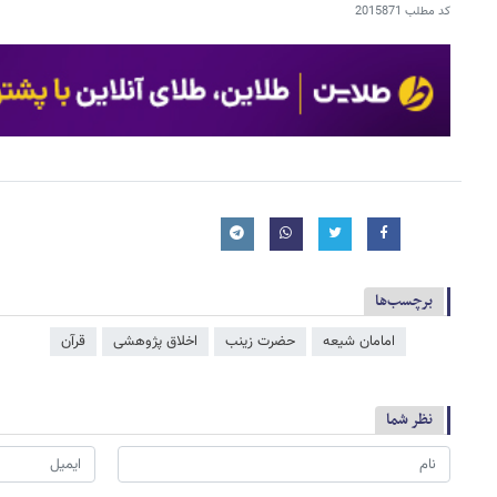
کد مطلب
2015871
برچسب‌ها
امامان شیعه
حضرت زینب
اخلاق پژوهشی
قرآن
نظر شما