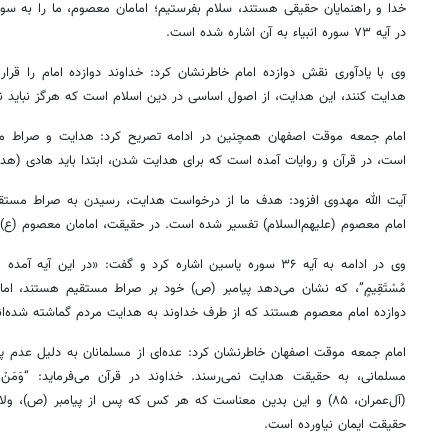
خدا و راهنمایان حقیقی هستند، سلام بفرستیم؛ امامان معصوم، ما را به سوی
در آیه ۷۳ سوره انبیاء به آن اشاره شده است.
وی با یادآوری نقش دوازده امام خاطرنشان کرد: خداوند دوازده امام را قرار
هدایت کنند، این هدایت، از اصول اساسی در دین اسلام است که هرگز نباید نا
امام جمعه موقت اصفهان همچنین در ادامه تصریح کرد: هدایت و صراط مست
است، در قرآن و روایات آمده است که برای هدایت شدن، ابتدا باید هادی (هدای
آیت الله مهدوی افزود: هدف ما از درخواست هدایت، رسیدن به صراط مستقیم
امام معصوم (علیهم‌السلام) تفسیر شده است. در حقیقت، امامان معصوم (ع
وی در ادامه به آیه ۳۶ سوره یاسین اشاره کرد و گفت: «در این آیه آمده ا
مُسْتَقِیمٍ”، که نشان می‌دهد پیامبر (ص) خود بر صراط مستقیم هستند، ا
دوازده امام معصوم هستند که از طرف خداوند به هدایت مردم گماشته شده‌ان
امام جمعه موقت اصفهان خاطرنشان کرد: عده‌ای از مسلمانان به دلیل عدم پذ
مسلمانی، به حقیقت هدایت نمی‌رسند. خداوند در قرآن می‌فرماید: “وَمَنْ یَبْتَغِ غَیْرَ 
(آل‌عمران، ۸۵) و این بدین معناست که هر کس که پس از پیامبر (ص)، و
حقیقت ایمان نیاورده است.