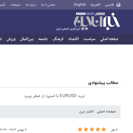
فارسی
العربية
English
تماس با ما
درباره ما
تبلیغات
آرشی
صفحه اصلی
سیاست
اقتصاد
فرهنگ
جامعه
بین‌الملل
ورزش
تا
مطالب پیشنهادی
ترید EURUSD با اسپرد از صفر پیپ
صفحه اصلی
اخبار دین
۷ بهمن ۱۴۰۳ - ۲۰:۳۰
۲ نفر