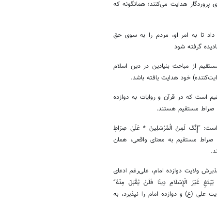
 پروردگار هدایت می‌کنند؛ همانگونه که
 داد تا به امر او، مردم را به سوی حق
دیده گرفته شود
قیم از مباحث بنیادین در دین اسلام
ت‌کننده) خود هدایت یافته باشد.
 است که در قرآن و روایات به دوازده
) صراط مستقیم هستند.
ست: “إِنَّکَ لَمِنَ الْمُرْسَلِینَ * عَلَیٰ صِرَاطٍ
ما صراط مستقیم به معنای واقعی، همان
د.
یرش ولایت دوازده امام، علی‌رغم ادعای
الْإِسْلَامِ دِینًا فَلَنْ یُقْبَلَ مِنْهُ”
لایت علی (ع) و دوازده امام را نپذیرد، به