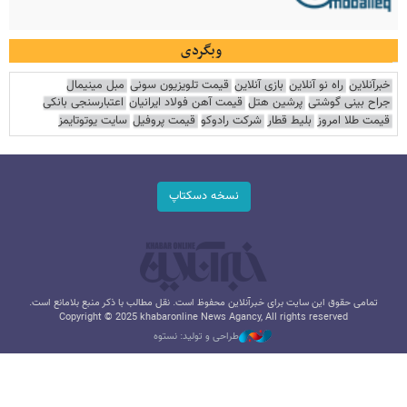
وبگردی
خبرآنلاین
راه نو آنلاین
بازی آنلاین
قیمت تلویزیون سونی
مبل مینیمال
جراح بینی گوشتی
پرشین هتل
قیمت آهن فولاد ایرانیان
اعتبارسنجی بانکی
قیمت طلا امروز
بلیط قطار
شرکت رادوکو
قیمت پروفیل
سایت یوتوتایمز
نسخه دسکتاپ
تمامی حقوق این سایت برای خبرآنلاین محفوظ است. نقل مطالب با ذکر منبع بلامانع است.
Copyright © 2025 khabaronline News Agancy, All rights reserved
طراحی و تولید: نستوه