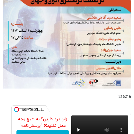
216216
زانو درد دارین؟ به هیچ وجه
عمل نکنید❌ "پرسش‌نامه"