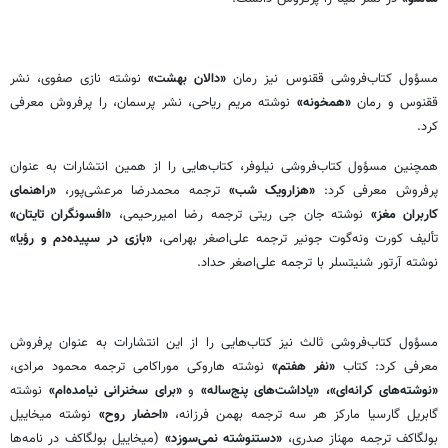
مسؤول کتاب‌فروشی ققنوس نیز رمان
«دالان بهشت»
نوشته‌ نازی صفوی، نشر
ققنوس و رمان
«همخونه»
نوشته‌‌ مریم ریاحی، نشر پرسمان، را پرفروش معرفی
کرد.
همچنین مسؤول کتاب‌فروشی نیلوفر، کتاب‌هایی را از همین انتشارات به عنوان
پرفروش معرفی کرد:
«هزارویک شب»
ترجمه‌ محمدرضا مرعشی‌پور،
«راهنمای
کاربران مغز»
نوشته‌ جان جی ریتی ترجمه رضا امیررحیمی،
«افسونگران تایتان»
تألیف کورت ونه‌گوت جونیر ترجمه‌ علی‌اصغر بهرامی،
«بازی در سپیده‌دم و رؤیا»
نوشته‌ آرتور شنیتسلر با ترجمه‌ علی‌اصغر حداد.
مسؤول کتاب‌فروشی ثالث نیز کتاب‌هایی را از این انتشارات به عنوان پرفروش
معرفی کرد: کتاب
«نفر هفتم»
نوشته‌ هاروکی موراکامی ترجمه محمود مرادی،
«نوشته‌های کرانه‌ای»، «یاداشت‌های پنج‌ساله»
و
«برای سخنرانی نیامده‌ام»
نوشته
گابریل گارسیا مارکز هر سه ترجمه‌ بهمن فرزانه،
«احضار روح»
نوشته‌ میخاییل
بولگاکف ترجمه‌ مهناز صدری،
«دستنوشته نمی‌سوزد»
(میخاییل بولگاکف در نامه‌ها