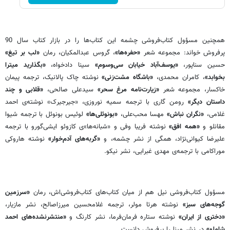
همچنین مسؤول کتاب‌فروشی چشمه این کتاب‌ها را در بازار کتاب سال 90
پرفروش خواند: مجموعه‌ شعر
«حفره‌ها»
، گروس عبدالمکیان، رمان
«لب بر تیغ»
حسین سناپور،
«یوسف‌آباد خیابان سی‌وسوم»
سینا دادخواه،
«بگذارید میترا
بخوابد»
‌، کامران محمدی،
«باشگاه مشت‌زنی»
نوشته‌ چاک پالانیک، ترجمه‌ پیمان
خاکسار، مجموعه شعر
«زیارت‌نامه‌ مرغ سحر»
سیدعلی صالحی،
«قلابی و چند
داستان دیگر»
رومن گاری با ترجمه‌ سمیه نوروزی،‌ «جیرجیرک» نوشته‌ی احمد
غلامی،
«نگران نباش»
مهسا محب‌علی،
«بونوئلی‌ها»
لوئیس بونوئل با ترجمه‌ شیوا
مقانلو و
«همه‌ افق»
نوشته‌ فریبا وفی و «شبانه‌ها»ی کازوئو ایشی‌گورو با ترجمه‌
علیرضا کیوانی‌نژاد، همگی از نشر چشمه، و
«گربه‌های آدم‌خوار»
نوشته‌ هاروکی
موراکامی با ترجمه‌ی مهدی غبرایی، نشر نیکو.
مسؤول کتاب‌فروشی نیل هم از میان کتاب‌های کتاب‌‌فروشی‌اش، رمان
«سرزمین‌
گوجه‌های سبز»
نوشته هرتا مولر، ترجمه‌ غلامحسین میرزاصالح، نشر مازیار،
«دختری از ایران»
نوشته‌ ستاره فرمان‌فرما، نشر کارنگ و
«منتشرنشده‌های احمد
شاملو»
در نشر مینا را پرفروش دانست.