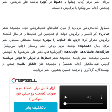
پیرزاد، نشر مرکز (چاپ چهلم) و
«هبوط در کویر»
نوشته‌ علی شریعتی، نشر
چاپخش (چاپ سی‌ویکم) را پرفروش دانست.
مسؤول کتاب‌فروشی مروارید از میان کتاب‌های کتاب‌فروشی خود، مجموعه‌ شعر
«مالاریا»‌
اکبر اکسیر را پرفروش ‌خواند. او همچنین این کتاب‌ها را در سال گذشته
پرفروش معرفی ‌کرد:
«روی ماه خداوند را ببوس»
نوشته‌ مصطفی مستور، نشر
مرکز، رمان
«همخونه»
نوشته‌ مریم ریاحی، نشر پرسمان (چاپ سی‌ویکم)،
«عارفانه‌ها، عاشقانه‌ها، جاودانه‌ها»
(گزین‌گویه‌های دکتر علی شریعتی) به کوشش
محسن نیکبخت، نشر پارسه، مجموعه‌ شعر
«سطر‌ها در تاریکی جا عوض می‌کنند»
گروس عبدالملکیان (چاپ هشتم) و مجموعه‌ طنز
«الفبای تقلب»
جمعی از
نویسندگان، گردآوری و ترجمه‌ حسین یعقوبی، نشر مروارید.
ابزار کامل برای اصلاح مو و
صورت (قیمت رو ببینی باور
نمیکنی!)
باتخفیف بخر