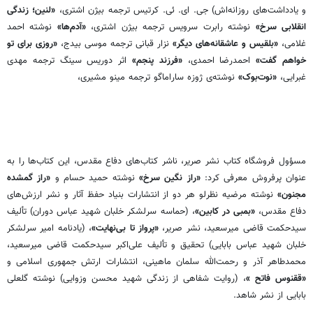
و یادداشت‌های روزانه‌اش) جی. ای. ئی. کرتیس ترجمه‌ بیژن اشتری،
«لنین؛ زندگی
انقلابی سرخ»
نوشته‌ رابرت سرویس ترجمه‌ بیژن اشتری،
«آدم‌ها»
نوشته‌ احمد
غلامی،
«بلقیس و عاشقانه‌های دیگر»
نزار قبانی ترجمه‌ موسی بیدج،
«روزی برای تو
خواهم گفت»
احمدرضا احمدی،
«فرزند پنجم»
اثر دوریس سینگ ترجمه‌ مهدی
غبرایی،
«نوت‌بوک»
نوشته‌ی ژوزه ساراماگو ترجمه‌ مینو مشیری،
مسؤول فروشگاه کتاب نشر صریر، ناشر کتاب‌های دفاع مقدس، این کتاب‌ها را به
عنوان پرفروش معرفی کرد:
«راز نگین سرخ»
نوشته‌ حمید حسام و
«راز گمشده‌
مجنون»
نوشته‌ مرضیه نظرلو هر دو از انتشارات بنیاد حفظ آثار و نشر ارزش‌های
دفاع مقدس،
«بمبی در کابین»
، (حماسه‌ سرلشکر خلبان شهید عباس دوران) تألیف
سیدحکمت قاضی میرسعید، نشر صریر،
«پرواز تا بی‌نهایت»
، (یادنامه‌ امیر سرلشکر
خلبان شهید عباس بابایی) تحقیق و تألیف علی‌اکبر سیدحکمت قاضی میرسعید،
محمدطاهر آذر و رحمت‌الله سلمان ماهینی، انتشارات ارتش جمهوری اسلامی و
«ققنوس فاتح »
، (روایت شفاهی از زندگی شهید محسن وزوایی) نوشته‌ گلعلی
بابایی از نشر شاهد.