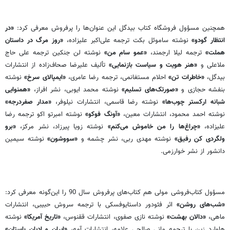
همچنین مسؤول فروشگاه کتاب بیدگل این عنوان‌ها را پرفروش معرفی کرد:
«در
انتظار گودو»
نوشته ساموئل بکت ترجمه علی‌اکبر علیزاده،
«روز مرگ در داستان
هملت»
ترجمه لیلا ارجمند،
«عمو سام من»
نوشته‌ لن جنکین ترجمه‌ علی حاج
ملاعلی و
«هنر هویت و سیاست بازنمایی»
تألیف علیرضا صحاف‌زاده از انتشارات
بیدگل،
«خاطرات تن»
احلام مستغانمی، ترجمه‌ رضا عامری،
«ایمپالای سرخ»
نوشته‌
بنفشه حجازی و
«صورتک‌های تسلیم»
نوشته محمد ایوبی، نشر افراز،
«همنوایی
شبانه‌ ارکستر چوب‌ها»
نوشته‌ رضا قاسمی، انتشارات نیلوفر،
«مدار صفردرجه»
نوشته‌ احمد محمود، انتشارات معین،
«آونگ فوکو»
نوشته‌ امبرتو اکو ترجمه‌ رضا
علیزاده،
«چراغ‌ها را من خاموش می‌کنم»
نوشته‌ زویا پیرزاد، نشر مرکز،
«برو
ولگردی کن رفیق»
نوشته‌ مهدی ربی، نشر چشمه و
«سووشون»
نوشته‌ سیمین
دانشور از نشر خوارزمی.
مسؤول کتاب‌فروشی مولی هم کتاب‌های پرفروش سال 90 را این‌گونه معرفی کرد:
«شب‌های روشن»
اثر فئودور داستایوفسکی با ترجمه‌ سروش حبیبی، انتشارات
ماهی،
«دالان بهشت»
نوشته‌ نازی صفوی، انتشارات ققنوس،
«تاریخ آمریکا»
نوشته‌
هاوارد زین با ترجمه‌ مانی صالحی علامه، انتشارات آمه،
«ایران و ادیان باستان»