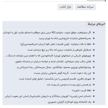
سرانه مطالعه
بازار کتاب
خبرهای مرتبط
اگر می​خواهید موفق شوید، بخوانید/42 درس برای موفقیت/صادق باشید اول با خودتان
محرمانه‌های نماینده خارج‌نشین شاه به تهران رسید
لطفا با دقت بخوانید: اولین فضیلت اهل تقوا از زبان امیرالمومنین(ع)
استقبال کم‌نظیر از خاطرات مردی که حالا زیر تیغ جراحان است
چهره​های تاریکی در خیابان​های تهران/ کارخانه​داری که با انفجار مین بازمانده از جنگ،…
نقش جالب زنان صیغه‌ای، غلامان نخبه و خواجه سرایان در سلسله صفوی
پیشنهادهای نوروزی محمود دولت​آبادی، جمال میرصادقی، رضا امیرخانی و...
این یک دعوت است...گرچه گوش شنوایی برایش نیست
شهرام ناظری: طلسم فردوسی را من شکستم / عشق اولم ادبیات است
بار هستی برای بیست و دومین بار رویت شد
لطفا فریب نخورید!
داستان «منِ پارسی»؛ کوروش بنیانگذار و داریوش نظریه‌پرداز اصلی این هویت ایرانی
یک کتابخانه ویژه کودکان/ گزارش تصویری