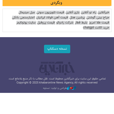
وبگردی
خبرآنلاین
راه نو آنلاین
بازی آنلاین
قیمت تلویزیون سونی
مبل مینیمال
جراح بینی گوشتی
پرشین هتل
قیمت آهن فولاد ایرانیان
اعتبارسنجی بانکی
قیمت طلا امروز
بلیط قطار
شرکت رادوکو
قیمت پروفیل
سایت یوتوتایمز
خرید اکانت chatgpt
نسخه دسکتاپ
تمامی حقوق این سایت برای خبرآنلاین محفوظ است. نقل مطالب با ذکر منبع بلامانع است.
Copyright © 2025 khabaronline News Agancy, All rights reserved
طراحی و تولید: نستوه