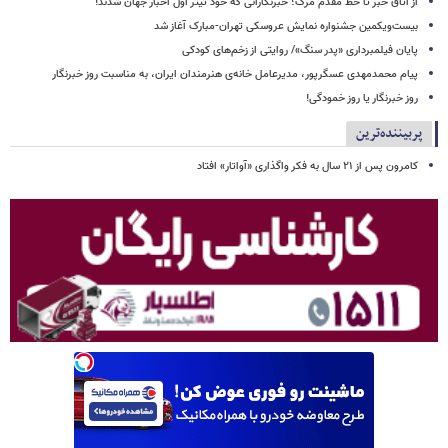
از اتاق خبر تا خط مقدم مرگ؛ خبرنگارانی که خود تیتر اول اخبار جهان شدند!
بیست‌ویکمین جشنواره نمایش عروسکی تهران-مبارک آغاز شد
پایان فیلمبرداری «پدر سنگ»/ روایتی از زخم‌های کودکی
پیام محمدمهدی عسگرپور، مدیرعامل خانه‌ی هنرمندان ایران، به مناسبت روز خبرنگار
روز خبرنگار یا روز خمودگی!
پربیننده‌ترین
کامرون پس از ۲۱ سال به فکر واگذاری «آواتار» افتاد