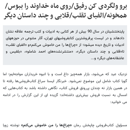
برو ولگردی کن رفیق/روی ماه خداوند را ببوس/
همخونه/الفبای تقلب/قلابی و چند داستان دیگر
پایتخت​نشینان در سال 90 بیش از هر کتابی به ادبیات و کتب ترجمه علاقه نشان
داده​اند و در لیست پرفروش​ترین کتاب​فروشی​های تهران، آثار متنوعی در حوزه​های
ادبیات و تاریخ دیده می​شود؛ از «چراغ‌ها را من خاموش می‌کنم»و «الفبای تقلب»
تا«قلابی و چند داستان دیگر»، «منتشرنشده‌های احمد شاملو»، «بلقیس و
عاشقانه‌های دیگر» و...
نزدیک عید که می‌شود، بازار همه‌چیز داغ است و با انبوه خریداران مواجه‌ایم؛ اما
گویا کتاب شامل این موضوع نمی‌شود. خبرنگار ایسنا سراغ کتاب‌فروشی‌ها رفته تا
در همین بازار نه چندان پررونق فروش کتاب، نگاهی داشته باشد به کتاب‌هایی که
امسال به نسبت فروش‌ بیش‌تری داشته‌اند؛ گزیده ای از این گزارش را در ادامه
می خوانید:
مسؤول کتاب‌فروشی چاپخش رمان
«چراغ‌ها را من خاموش می‌کنم»
نوشته‌ زویا