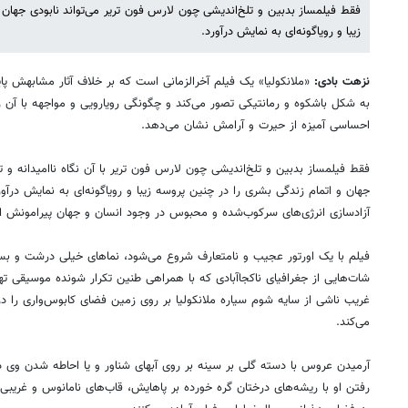
فقط فیلمساز بدبین و تلخ‌اندیشی چون لارس فون تریر می‌تواند نابودی جهان 
زیبا و رویاگونه‌ای به نمایش درآورد.
نزهت بادی:
«ملانکولیا» یک فیلم آخرالزمانی است که بر خلاف آثار مشابهش پای
به شکل باشکوه و رمانتیکی تصور می‌کند و چگونگی رویارویی و مواجهه با آن ر
احساسی آمیزه از حیرت و آرامش نشان می‌دهد.
فقط فیلمساز بدبین و تلخ‌اندیشی چون لارس فون تریر با آن نگاه ناامیدانه و 
جهان و اتمام زندگی بشری را در چنین پروسه زیبا و رویاگونه‌ای به نمایش درآور
آزادسازی انرژی‌های سرکوب‌شده و محبوس در وجود انسان و جهان پیرامونش الق
فیلم با یک اورتور عجیب و نامتعارف شروع می‌شود، نماهای خیلی درشت و بس
شات‌هایی از جغرافیای ناکجاآبادی که با همراهی طنین تکرار شونده موسیقی تهدی
غریب ناشی از سایه شوم سیاره ملانکولیا بر روی زمین فضای کابوس‌واری را د
می‌کند.
آرمیدن عروس با دسته گلی بر سینه بر روی آبهای شناور و یا احاطه شدن وی در م
رفتن او با ریشه‌های درختان گره خورده بر پا‌هایش، قاب‌های نامانوس و غریبی ه