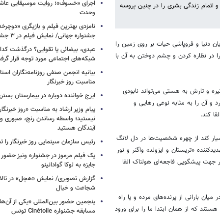
اجرای «خسوف»؛ روایت موسیقایی عاشورا
و اتمام زندگی بشری را در چنین پروسه
وحدت
جشنواره جهانی/ نمایش فیلم در ۳ جشنواره دیگر
ان دنیا و فروپاشی حیات بر روی زمین را
عبدی، بیضائی یا تقوایی؟ درگذشت کدا
ا در نظاره کردن و چشم دوختن به آن با
شبکه‌های اجتماعی مورد توجه قرار گرف
بیانیه انجمن صنفی روزنامه‌نگاران استا
مناسبت روز خبرنگار
تیره و تارش به هستی می‌تواند نابودی
ایرج خواننده دوباره در بیمارستان بست
د و آن را به مثابه نوعی رهایی و
پیام وزیر ارشاد به مناسبت «روز خبرنگار»
ا کند.
نیستید؛ واسطه رساندن رنج، صبوری و
آیندگان هستید
یار کند از چهره شخصیت‌ها در دل لانگ
رئیس سازمان سینمایی روز خبرنگار را 
دکننده «تریستان و ایزولد» واگنر و نور
یک فیلم مرموز در جشنواره ونیز حضور د
ر جهت پیشگویی فاجعه‌ای هولناک القا
جایزه به لوکا گوادانینو
گزارش تصویری/ نمایش «هچل» در تالار 
شجاعت و خیال
یان بارانی از پرنده‌های مرده و یا راه
پنجمین حضور بین‌المللی «یکی از آن‌ه
ستند که از‌‌ همان ابتدا ما را برای ورود
مسابقه جشنواره Cinétoile تونس