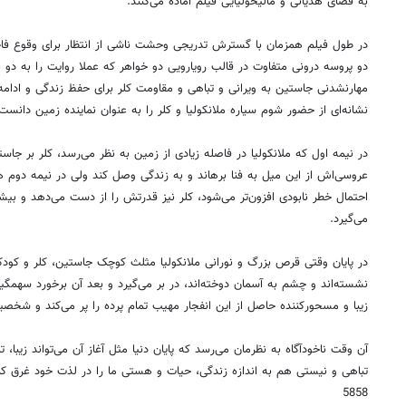
به فضای هذیانی و مالیخولیایی فیلم آماده می‌کنند.
در طول فیلم همزمان با گسترش تدریجی وحشت ناشی از انتظار برای وقوع فاجعه
دو پروسه درونی متفاوت در قالب رویارویی دو خواهر که عملا روایت را به د
مهارنشدنی جاستین به ویرانی و تباهی و مقاومت کلر برای حفظ زندگی و ادامه 
نشانه‌ای از حضور شوم سیاره ملانکولیا و کلر را به عنوان نماینده زمین دانست
در نیمه اول که ملانکولیا در فاصله زیادی از زمین به نظر می‌رسد، کلر بر جاست
عروسی‌اش از این میل به فنا برهاند و به زندگی وصل کند ولی در نیمه دوم هر 
احتمال خطر نابودی افزون‌تر می‌شود، کلر نیز قدرتش را از دست می‌دهد و بیشت
می‌گیرد.
در پایان وقتی قرص بزرگ و نورانی ملانکولیا مثلث کوچک جاستین، کلر و کودک
نشسته‌اند و چشم به آسمان دوخته‌اند، در بر می‌گیرد و بعد آن برخورد سهمگین
زیبا و مسحورکننده حاصل از این انفجار مهیب تمام پرده را پر می‌کند و شخصیت
آن وقت ناخودآگاه به نظرمان می‌رسد که پایان دنیا مثل آغاز آن می‌تواند زیبا، ت
تباهی و نیستی هم به اندازه زندگی، حیات و هستی ما را در لذت خود غرق کن
5858