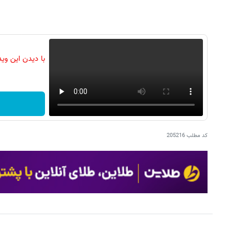
با دیدن این وی
کد مطلب
205216