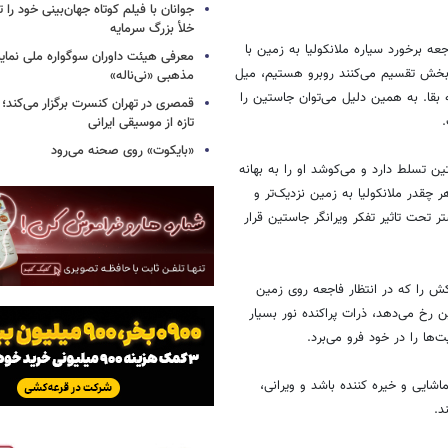
جوانان با فیلم کوتاه جهان‌بینی خود را ت
خلأ بزرگ سرمایه
 برخورد سیاره ملانکولیا به زمین با
معرفی هیئت داوران سوگواره ملی نمای
و بخش تقسیم می‌کنند روبرو هستیم، میل
مذهبی «نی‌ناله»
بقا. به همین دلیل می‌توان جاستین را
قمصری در تهران کنسرت برگزار می‌کند؛
.
تازه از موسیقی ایرانی
«بایکوت» روی صحنه می‌رود
ین تسلط دارد و می‌کوشد او را به بهانه
چقدر ملانکولیا به زمین نزدیک‌تر و
ر تحت تاثیر تفکر ویرانگر جاستین قرار
ش را که در انتظار فاجعه روی زمین
 رخ می‌دهد، ذرات پراکنده نور بسیار
‌ها را در خود فرو می‌برد.
ماشایی و خیره کننده باشد و ویرانی،
د.