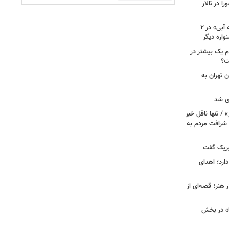
 در تالار
نامزدی بهترین فیلم و بازیگری «دوچرخه آبی» در ۲
م یک بیشتر در
ت؟
ن تهران به
ری شد
 / تنها ناقل خبر
 شرافت مردم به
تبریک گفت
ارد؛ اهدای
هنر؛ قصه‌ای از
ا» در بخش