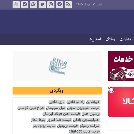
شنبه ۱۷ مرداد ۱۴۰۵
انتشارات
وبلاگ
استان‌ها
وبگردی
خبرآنلاین
راه نو آنلاین
بازی آنلاین
قیمت تلویزیون سونی
مبل مینیمال
جراح بینی گوشتی
پرشین هتل
قیمت آهن فولاد ایرانیان
اعتبارسنجی بانکی
قیمت طلا امروز
بلیط قطار
شرکت رادوکو
قیمت پروفیل
سایت یوتوتایمز
خرید اکانت chatgpt