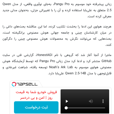
زبانی پیشرفته خود موسوم به Pangu Pro، به‌جای نوآوری واقعی، از مدل Qwen
2.5 متعلق به علی‌بابا استفاده کرده و آن را با تغییراتی جزئی، به‌عنوان مدلی جدید
معرفی کرده است.
هرچند هواوی این ادعا را به‌شدت تکذیب کرده، اما این مناقشه بحث‌های داغی را
در میان کارشناسان چینی و جامعه جهانی هوش مصنوعی برانگیخته است،
بحث‌هایی که می‌توانند نگرش به محصولات هوش مصنوعی چینی را دگرگون
کنند.
ماجرا از آنجا آغاز شد که گروهی با نام HonestAGI، گزارشی فنی در سایت
GitHub منتشر کرد و ادعا کرد مدل زبانی Pangu Pro که توسط آزمایشگاه هوش
مصنوعی هواوی موسوم به Noah’s Ark Lab توسعه یافته، شباهت غیرعادی و
قابل‌توجهی با مدل Qwen 2.5-14B علی‌بابا دارد.
فروش خودرو شما به قیمت
روز | امن و بی دردسر
ثبت درخواست