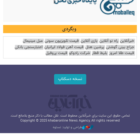
وبگردی
خبرآنلاین
راه نو آنلاین
بازی آنلاین
قیمت تلویزیون سونی
مبل مینیمال
جراح بینی گوشتی
پرشین هتل
قیمت آهن فولاد ایرانیان
اعتبارسنجی بانکی
قیمت طلا امروز
بلیط قطار
شرکت رادوکو
قیمت پروفیل
نسخه دسکتاپ
تمامی حقوق این سایت برای خبرآنلاین محفوظ است. نقل مطالب با ذکر منبع بلامانع است.
Copyright © 2025 khabaronline News Agancy, All rights reserved
طراحی و تولید: نستوه