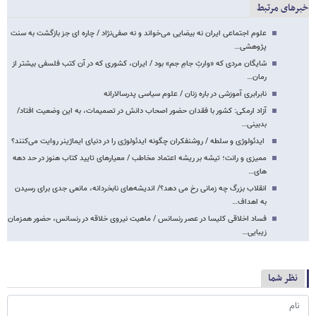
خبرهای مرتبط
علوم اجتماعی ایران نه بیضایی می‌خواند و نه صفی‌نژاد / چاره ای جز بازگشت به سنت
پژوهشی…
شایگان مردی که «وارثِ جامِ جم» بود / ایران، کشوری که در آن کتب فلسفی بیشتر از
رمان…
نابرابری آموزشی در باره زنان / علوم سیاسی پدرسالارانه
آزاد ارمکی‌: کشور با فقدان حضور اصحاب دانش در تصمیمات، به این وضعیت افتاد/
بدبینی…
ایدئولوژی و سلطه / روشنفکران چگونه ایدئولوژی را در دنیای ایماژینر روایت می‌کنند؟
ممیزی و رانت؛ تیشه بر ریشه اعتماد مخاطب / معیارهای تایید کتاب هنوز در حد دهه
های…
انقلاب بزرگ چه زمانی رخ می دهد؟/ اندیشه‌های نابخردانه، مانعی جدی برای رسیدن
به اهداف…
فساد اخلاقی کلیسا در عصر رنسانس / ماهیت نیروی خلاقه در رنسانس، حضور همزمان
زیبایی…
نظر شما