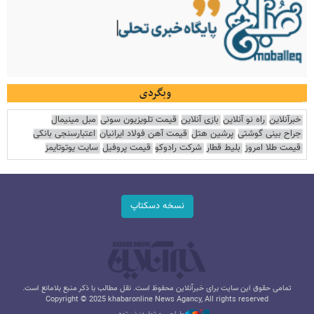
وبگردی
خبرآنلاین
راه نو آنلاین
بازی آنلاین
قیمت تلویزیون سونی
مبل مینیمال
جراح بینی گوشتی
پرشین هتل
قیمت آهن فولاد ایرانیان
اعتبارسنجی بانکی
قیمت طلا امروز
بلیط قطار
شرکت رادوکو
قیمت پروفیل
سایت یوتوتایمز
نسخه دسکتاپ
تمامی حقوق این سایت برای خبرآنلاین محفوظ است. نقل مطالب با ذکر منبع بلامانع است.
Copyright © 2025 khabaronline News Agancy, All rights reserved