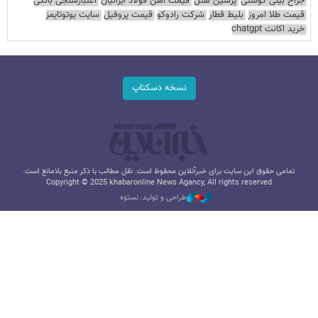
جراح بینی گوشتی
پرشین هتل
قیمت آهن فولاد ایرانیان
اعتبارسنجی بانکی
قیمت طلا امروز
بلیط قطار
شرکت رادوکو
قیمت پروفیل
سایت یوتوتایمز
خرید اکانت chatgpt
نسخه دسکتاپ
تمامی حقوق این سایت برای خبرآنلاین محفوظ است. نقل مطالب با ذکر منبع بلامانع است.
Copyright © 2025 khabaronline News Agancy, All rights reserved
طراحی و تولید: نستوه