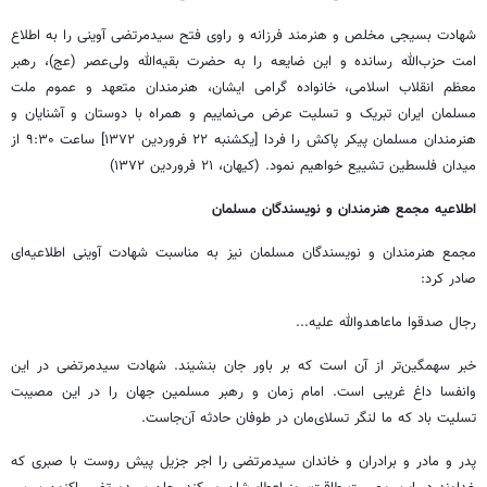
شهادت بسیجی مخلص و هنرمند فرزانه و راوی فتح سیدمرتضی آوینی را به اطلاع
امت حزب‌الله رسانده و این ضایعه را به حضرت بقیه‌الله ولی‌عصر (عج)، رهبر
معظم انقلاب اسلامی، خانواده گرامی ایشان، هنرمندان متعهد و عموم ملت
مسلمان ایران تبریک و تسلیت عرض می‌نماییم و همراه با دوستان و آشنایان و
هنرمندان مسلمان پیکر پاکش را فردا [یکشنبه ۲۲ فروردین ۱۳۷۲] ساعت ۹:۳۰ از
میدان فلسطین تشییع خواهیم نمود. (کیهان، ۲۱ فروردین ۱۳۷۲)
اطلاعیه مجمع هنرمندان و نویسندگان مسلمان
مجمع هنرمندان و نویسندگان مسلمان نیز به مناسبت شهادت آوینی اطلاعیه‌ای
صادر کرد:
رجال صدقوا ماعاهدوالله علیه...
خبر سهمگین‌تر از آن است که بر باور جان بنشیند. شهادت سیدمرتضی در این
وانفسا داغ غریبی است. امام زمان و رهبر مسلمین جهان را در این مصیبت
تسلیت باد که ما لنگر تسلای‌مان در طوفان حادثه آن‌جاست.
پدر و مادر و برادران و خاندان سیدمرتضی را اجر جزیل پیش روست با صبری که