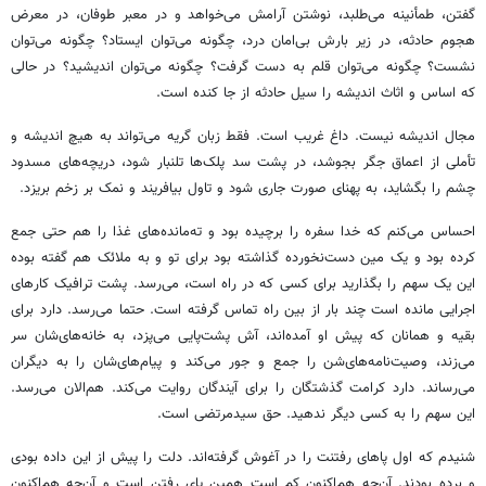
گفتن‎، طمأنینه می‌طلبد، نوشتن آرامش می‌خواهد و در معبر طوفان، در معرض
هجوم حادثه، در زیر بارش بی‌امان درد، چگونه می‌توان ایستاد؟ چگونه می‌توان
نشست؟ چگونه می‌توان قلم به دست گرفت؟ چگونه می‌توان اندیشید؟ در حالی
که اساس و اثاث اندیشه را سیل حادثه از جا کنده است.
مجال اندیشه نیست. داغ غریب است. فقط زبان گریه می‌تواند به هیچ اندیشه و
تأملی از اعماق جگر بجوشد، در پشت سد پلک‌ها تلنبار شود، دریچه‌های مسدود
چشم را بگشاید، به پهنای صورت جاری شود و تاول بیافریند و نمک بر زخم بریزد.
احساس می‌کنم که خدا سفره را برچیده بود و ته‌مانده‌های غذا را هم حتی جمع
کرده بود و یک مین دست‌نخورده گذاشته بود برای تو و به ملائک هم گفته بوده
این یک سهم را بگذارید برای کسی که در راه است، می‌رسد. پشت ترافیک کارهای
اجرایی مانده است چند بار از بین راه تماس گرفته است. حتما می‌رسد. دارد برای
بقیه و همانان که پیش او آمده‌اند، آش پشت‌پایی می‌پزد، به خانه‌های‌شان سر
می‌زند، وصیت‌نامه‌های‌شن را جمع و جور می‌کند و پیام‌های‌شان را به دیگران
می‌رساند. دارد کرامت گذشتگان را برای آیندگان روایت می‌کند. هم‌الان می‌رسد.
این سهم را به کسی دیگر ندهید. حق سیدمرتضی است.
شنیدم که اول پاهای رفتنت را در آغوش گرفته‌اند. دلت را پیش از این داده بودی
و برده بودند. آن‌چه هم‌اکنون کم‌ است همین پای رفتن است و آن‌چه هم‌اکنون