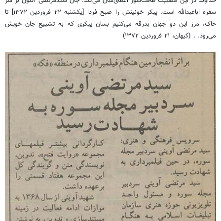
خداوند در این مصیبت طاقت‌سوز اعطای‌شان می‌کند. جان سیدمرتضی اکنون بر سر
سفره اباعبدالله است. پیکر خونینش را صبح فردا [یکشنبه ۲۲ فروردین ۱۳۷۲] تا
خاک، مرز این دو جهان بدرقه می‌کنیم بسان پیکری که به تشییع جان خویش
می‌رود. . (کیهان، ۲۱ فروردین ۱۳۷۲)