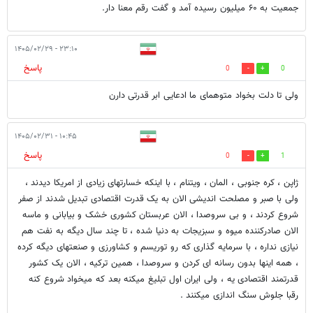
جمعیت به ۶۰ میلیون رسیده آمد و گفت رقم معنا دار.
۲۳:۱۰ - ۱۴۰۵/۰۲/۲۹
پاسخ
0
0
ولی تا دلت بخواد متوهمای ما ادعایی ابر قدرتی دارن
۱۰:۴۵ - ۱۴۰۵/۰۲/۳۱
پاسخ
0
1
ژاپن ، کره جنوبی ، المان ، ویتنام ، با اینکه خسارتهای زیادی از امریکا دیدند ،
ولی با صبر و مصلحت اندیشی الان به یک قدرت اقتصادی تبدیل شدند از صفر
شروع کردند ، و بی سروصدا ، الان عربستان کشوری خشک و بیابانی و ماسه
الان صادرکننده میوه و سبزیجات به دنیا شده ، تا چند سال دیگه به نفت هم
نیازی نداره ، با سرمایه گذاری که رو توریسم و کشاورزی و صنعتهای دیگه کرده
، همه اینها بدون رسانه ای کردن و سروصدا ، همین ترکیه ، الان یک کشور
قدرتمند اقتصادی یه ، ولی ایران اول تبلیغ میکنه بعد که میخواد شروع کنه
رقبا جلوش سنگ اندازی میکنند .