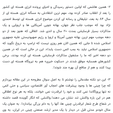
۲- همین هاشمی که اولین دستور رسیدگی و احیای پرونده انرژی هسته ای کشور
را بعد از انقلاب صادر کرده بود، مهم ترین انتقادش به مسأله انرژی هسته ای از
سال ۸۴ به بعد، تبلیغاتی و رسانه ای کردن موضوع انرژی هسته ای توسط احمدی
نژاد بود که موجب جلب نظر جهان، بهانه جویی آمریکایی ها و اروپایی و یک
مذاکرات بسیار فرسایشی بمدت ۲۰ سال و اندی شد. اتفاقی که هنوز بعد از دو
دهه موجب مهم ترین بهانه جویی آمریکا و اروپا و رژیم صهیونیستی علیه جمهوری
اسلامی شده تا جایی که همین الان هم روزی نیست که ترامپ به دروغ نگوید که
«جمهوری اسلامی نباید به بمب اتمی دست یابد!». این در حالی است که در همین
دو دهه اخیر که ما را مشغول مذاکرات فرسایشی هسته ای کرده بودند، برخی
کشورهای همسایه موفق شدند در «سکوت خبری» هم به نیروگاه هسته ای دست
پیدا کنند و هم از منافع آن بهره مند شوند!.
۳- این دو نکته مقدماتی را نوشتم تا به اصل سوال مطروحه در این مقاله بپردازم
که چرا چینی ها با وجود پیشرفت های اعجاب آور اقتصادی، سیاسی و حتی اتمی
نه تنها پروپاگاندا نمی کنند و خود را ابرقدرت نمی خوانند، بلکه به هر نوع اطلاقی
هم در این باره واکنش تند نشان می دهند!.واکنشی که انگار گوینده قصد داشته
در شعاع طرح شعار ابرقدرتی چینی ها، آنها را به دام بزرگی بیاندازد!. به عنوان یک
مثال خودم مدتی قبل در دیدار با یک مدیر ارشد صنعتی چینی در ایران، به وی