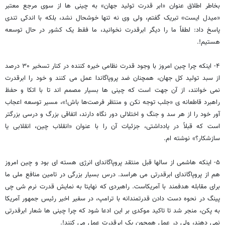
بخاطر اطلاق عنوان «ابر قدرت تولید جهان» به چینی ها از سوی مرجع معتبر
«میدل ایست» تبریک گفتم، ولی وی نه تنها خوشحال نشد، بلکه با اندکی تندی
پاسخ داد: لطفاً ما را دیگر ابرقدرت نخوانید، ما فقط یک کشور در حال توسعه
هستیم!.
۴- اینکه چرا چین امروز با وجود قدرت نظامی خیره کننده در کنار تسخیر ۳۰ درصد
از سبد تولید کل جهان، همچنان ضد پروپاگاندا عمل می کنند و خود را ابرقدرت
نمی خوانند، از آن جهت است که چینی ها بسیار مصمم اند تا با اتکا و حفظ
راهبرد قاطعانه ی «جلب توجه نکن و منتظر فرصت‌ها باش!»، مسیر توسعه اعجاب
آور خود را از هر سد و جنگ و اختلالی دور نگاه دارند، اتفاقی بزرگ و درسی بزرگتر
است که قبلاً در یادداشتی، جزئیات آن را با عنوان «انقلاب چین، انقلابی یا
سازشکار؟» نوشته ام.
۵- اینکه هاشمی از سالها قبل منتقد پروپاگاندای انرژی هسته ای بود و چین امروز
هم از پروپاگاندای ابرقدرتی می هراسد. درس بسیار بزرگی در تامین منافع ملی ما
برای مقابله هدفمند با آمریکاست. راهبردی که نهایتا به نمایش قدرت نرم شی چی
پینگ در نحوه دست دادن قدرتمندانه با ترامپ، در سفیر اخیر رئیس جمهور آمریکا
به پکن، منجر شد تا تاکید موکدی بر این ادعا شود که چرا چینی ها شعار ابرقدرتی
نمی دهند، ولی در عمل همچون یک ابرقدرت عمل می کنند!.