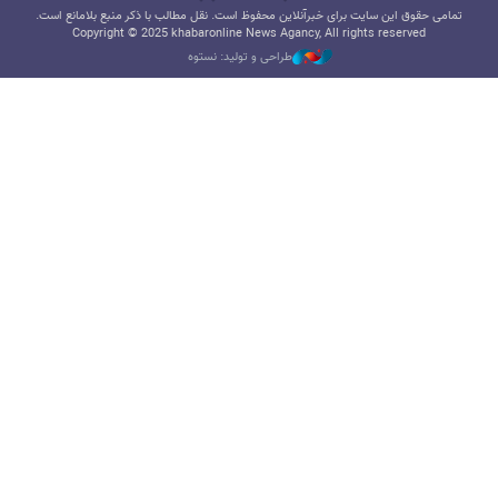
تمامی حقوق این سایت برای خبرآنلاین محفوظ است. نقل مطالب با ذکر منبع بلامانع است.
Copyright © 2025 khabaronline News Agancy, All rights reserved
طراحی و تولید: نستوه