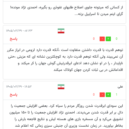
از کسانی که میتونه جلوی اصلاح طلبهای نفوذی رو بگیره، احمدی نژاد مونده!
گرای اینم میدن تا اسراییل بزنه...
۰۷:۲۳ - ۱۴۰۵/۰۲/۲۹
پاسخ
0
0
توهم قدرت با قدرت داشتن متفاوت است ،آنکه قدرت دارد لزومی در ابراز مکرر
آن نمی‌بیند ولی آنکه توهم قدرت دارد به کوچکترین نشانه ای که مزیتی ،حتی
ناپایدار ، را در او نشان دهد ادعای ابرقدرتیش گوش جهان را کر میکند و
اقداماتش در بی ثبات کردن جهان کولاک میکند
علی
۱۶:۵۲ - ۱۴۰۵/۰۲/۲۹
پاسخ
0
1
این سودای ابرقدرت شدن روزگار مردم را سیاه کرد. بعضی افزایش جمعیت را
دال بر ابر قدرت شدن می‌دیدند. احمدی نژاد افزایش جمعیت را تا ۱۵۰ میلیون
تشویق می‌کرد و آن مسخره بازی های هسته ایش و نتایج فاجعه بارش را
بخاطر بیاورید. در زمان نخست وزیری آن جنبش سبزی زمانی که اعلام شد