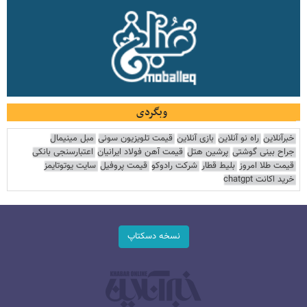
وبگردی
خبرآنلاین
راه نو آنلاین
بازی آنلاین
قیمت تلویزیون سونی
مبل مینیمال
جراح بینی گوشتی
پرشین هتل
قیمت آهن فولاد ایرانیان
اعتبارسنجی بانکی
قیمت طلا امروز
بلیط قطار
شرکت رادوکو
قیمت پروفیل
سایت یوتوتایمز
خرید اکانت chatgpt
نسخه دسکتاپ