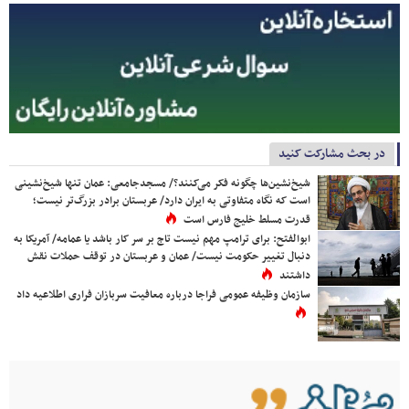
در بحث مشارکت کنید
شیخ‌نشین‌ها چگونه فکر می‌کنند؟/ مسجدجامعی: عمان تنها شیخ‌نشینی
است که نگاه متفاوتی به ایران دارد/ عربستان برادر بزرگ‌تر نیست؛
قدرت مسلط خلیج فارس است
ابوالفتح: برای ترامپ مهم نیست تاج بر سر کار باشد یا عمامه/ آمریکا به
دنبال تغییر حکومت نیست/ عمان و عربستان در توقف حملات نقش
داشتند
سازمان وظیفه عمومی فراجا درباره معافیت سربازان فراری اطلاعیه داد