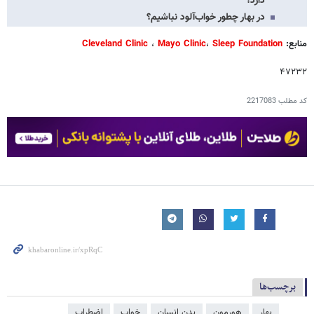
دارد؟
در بهار چطور خواب‌آلود نباشیم؟
منابع
:
Sleep Foundation
،
Mayo Clinic
،
Cleveland Clinic
۴۷۲۳۲
کد مطلب
2217083
برچسب‌ها
بهار
هورمون
بدن انسان
خواب
اضطراب