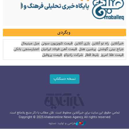
وبگردی
خبرآنلاین
راه نو آنلاین
بازی آنلاین
قیمت تلویزیون سونی
مبل مینیمال
جراح بینی گوشتی
پرشین هتل
قیمت آهن فولاد ایرانیان
اعتبارسنجی بانکی
قیمت طلا امروز
بلیط قطار
شرکت رادوکو
قیمت پروفیل
نسخه دسکتاپ
تمامی حقوق این سایت برای خبرآنلاین محفوظ است. نقل مطالب با ذکر منبع بلامانع است.
Copyright © 2025 khabaronline News Agancy, All rights reserved
طراحی و تولید: نستوه