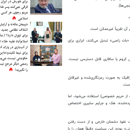
برای شورش در ایران 
جی‌ها).
فرقی نمی‌کند پسر شاه 
مریم رجوی، هر کسی 
اسلامی
«پیمان مکه» و آرایش
ر آن تقریباً غیرممکن است.
ائتلاف نظامی جدید 
برای تهران دارد؟ / مث
ا به «بات زامبی» تبدیل می‌کنند، ابزاری برای
اسلام‌آباد علیه خلاء
از آب‌بازی در پارک آ
برای نیما تکیدو؛«این
حکومتی نیست می‌پسن
مولی مثل کروم یا سافاری قابل دسترسی نیست.
رسمی دیگر مرجع نیست
را نگیرید!
افیک به صورت رمزنگاری‌شده و غیرقابل
است.
ت از حریم خصوصی) استفاده می‌شود، اما
یده‌شده، هک و جرایم سایبری اختصاص
ک نفوذ دشمنان خارجی و از دست رفتن
ی» بوده، این سیاست دقیقاً همان را با