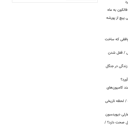
د
الکون به ماه
 وقتی پیچ از پورشه
توافقی که ساخت
ی / قفل شدن
ندگی در جنگل
ورد؟
ند کامیون‌های
/ لحظه تاریخی
ارلی دیویدسون
بین‌الملل صحت دارد؟ /