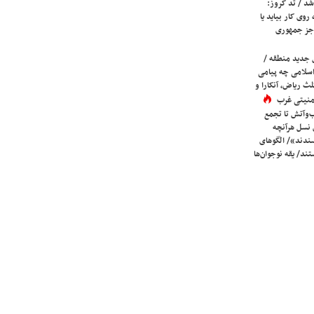
شد / تد کروز:
روی کار بیاید یا
جز جمهوری
 جدید منطقه /
اسلامی چه پیامی
لث ریاض، آنکارا و
 امنیتی غرب
ب‌وآتش تا تجمع
 نسل هرآنچه
دند»/ الگوهای
ند/ یقه نوجوان‌ها