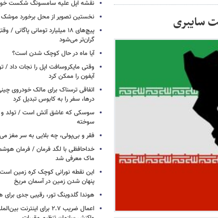
نقشه اپل علیه سامسونگ شکست خور
نخستین تصویر از محل برخورد موشک ف
یت سایبری
پیچ‌های ۱۸ میلیارد تومانی پاگانی /
گران‌تر می‌شود
آیا ماه در حال کوچک شدن است؟
وقتی مایکروسافت اپل را نجات داد / 
آیفون را ممکن کرد
اتفاقی ترسناک برای مالک خودروی چین
درها، سفر را به کابوس تبدیل کرد
سوسکی که عاشق آتش است / تولد و ز
سوخته
فقر و بی‌پولی، چه بلایی به سر مغز می‌آ
خداحافظی با لگد فرمان / فرمان هوشم
ماک معرفی شد
این نقطه نورانی کوچک کره زمین است 
پنهان شدن زمین در آسمان مریخ
هوندا گلدوینگ تور، رقیبی جدی برای ه
اعمال ضریب ۲.۷ برای اینترنت 