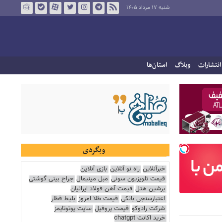
شنبه ۱۷ مرداد ۱۴۰۵
انتشارات
وبلاگ
استان‌ها
وبگردی
خبرآنلاین
راه نو آنلاین
بازی آنلاین
قیمت تلویزیون سونی
مبل مینیمال
جراح بینی گوشتی
پرشین هتل
قیمت آهن فولاد ایرانیان
اعتبارسنجی بانکی
قیمت طلا امروز
بلیط قطار
شرکت رادوکو
قیمت پروفیل
سایت یوتوتایمز
خرید اکانت chatgpt