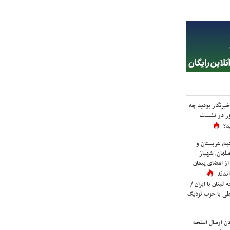
برنگار بودید چه
ور در نشست
د؟
یه، عربستان و
لمان، شهباز
ز امضای پیمان
ندند
لبنان با ایران /
ی با حزب نزدیک
ان ارسال اسلحه