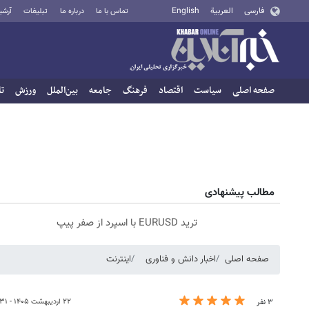
فارسی
العربية
English
تماس با ما
درباره ما
تبلیغات
آرشی
صفحه اصلی
سیاست
اقتصاد
فرهنگ
جامعه
بین‌الملل
ورزش
تا
مطالب پیشنهادی
ترید EURUSD با اسپرد از صفر پیپ
صفحه اصلی
اخبار دانش و فناوری
اینترنت
۲۲ اردیبهشت ۱۴۰۵ - ۰۹:۳۱
۳ نفر