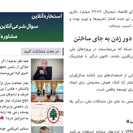
در ماه‌های اخیر، مجموع خسارات به میلیاردها دلار رسیده و تهدیدی جدی برای اقتصاد دیجیتال ۲۷-۲۹ میلیارد دلاری
 نیز تحت فشار تحریم‌ها و تورم بوده و
آسیب دیده‌اند.
ر زدن به جای ساختن
عمیق‌ترین آسیب‌ها، هدررفت سرمایه انسانی است. متخصصان IT و شبکه که می‌توانستند در پروژه‌های ملی
در بحث مشارکت کنید
فرین باشند، اکنون درگیر با فیلترینگ
شما نظر بدهید/ اگر خ
سوالی از رئیس جمه
خبری فردا می‌پرسیدی
یی از استعدادهای برتر (مانند مدال‌آوران
دفیلتر (با کمک هوش مصنوعی برای ایجاد
نماز جماعت سران ترک
پاکستان + عکس / بن‌س
شریف و اردوغان پس ا
دفاع مشترک نماز خوا
تخصص به جای حل مشکلات ملی، درگیر بقا
راز دشمنی وزیرخارجه 
یوسف رجی چه ارتباط
به اسرائیل دارد؟
ک»
سناتور آمریکایی خواه
بیش از ۸۰-۹۰ درصد کاربران ایرانی برای دسترسی به محتوای بین‌المللی از VPN یا ابزارهای مشابه استفاده می‌کنند