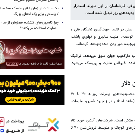
واکنش سازمان تنظیم مقررات
خی کارشناسان بر این باورند استمرار
یک ساعت از
 پدیده‌های روز تبدیل شده است.
/ پاسخی برای یک ادعای بزرگ
چرا کامیون‌های کشنده همزمان از سه 
متفاوت استفاده می‌کنند؟
 اصلی در تغییر جهت‌گیری نخبگان فنی و
وسعه، امنیت سایبری و نوآوری باشند،
یچیده دور زدن محدودیت‌ها کرده‌اند.
اب دارک‌وب جهان سوق می‌دهد. ترافیک
‌شده، غیرقابل نظارت و پرریسک می‌شود.
 دلار
بر اساس گزارش‌های متعدد از جمله اظهارات مقامات اتاق بازرگانی ایران، محدودیت‌های اینترنت روزانه ۳۰ تا ۴۰
نند اختلال در زنجیره تأمین، تبلیغات،
تقیماً به اینترنت متکی است. شرکت‌های آنلاین خرید کالا
مجبور به تعدیل نیروی حدود ۳ درصدی (۲۰۰ نفر) شده‌اند. بسیاری از کسب‌وکارهای کوچک و متوسط فروش‌شان ۴۰ تا