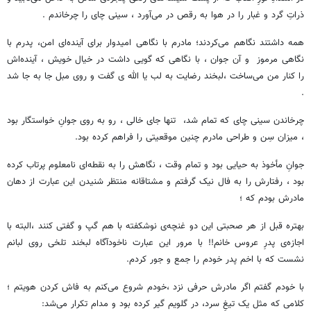
ذراتِ گرد و غبار را در هوا به رقص در می‌آورد ، سینی چای را چرخاندم .
همه داشتند نگاهم می‌کردند؛ مادرم با نگاهی امیدوار برای آینده‌ای امن، پدرم با
نگاهی مرموز و آن جوان ، با نگاهی که گویی داشت در خیال خویش ، آینده‌اش
را کنار من می‌ساخت ،لبخند رضایت به لب یا الله ی گفت و روی مبل جا به جا شد
.
چرخاندن سینی چای که تمام شد، تنها جای خالی ، رو به روی جوانِ خواستگار بود
، میزان سِن و طراحی مادرم چنین موقعیتی را فراهم کرده بود.
جوانِ مأخوذ به حیایی بود و تمام وقت ، نگاهش را به نقطه‌ای نامعلوم پرتاب کرده
بود ، رفتارش را به فال نیک گرفتم و مشتاقانه منتظر شنیدن این عبارت از دهان
مادرش بودم که ؛
بهتره قبل از هر صحبتی این دو غنچه‌ی نوشکفته با هم گپ و گفتی کنند ،البته با
اجازه‌ی پدرِ عروس خانم!! با مرور این عبارت ناخودآگاه لبخند تلخی روی لبانم
نشست که با اخم پدر خودم را جمع و جور کردم.
با خودم گفتم اگر مادرش حرفی نزد ،خودم شروع می‌کنم به فاش کردن هویتم ؛
کلامی که مثل یک تیغِ سرد، در گلویم گیر کرده بود و مدام تکرار می‌شد: