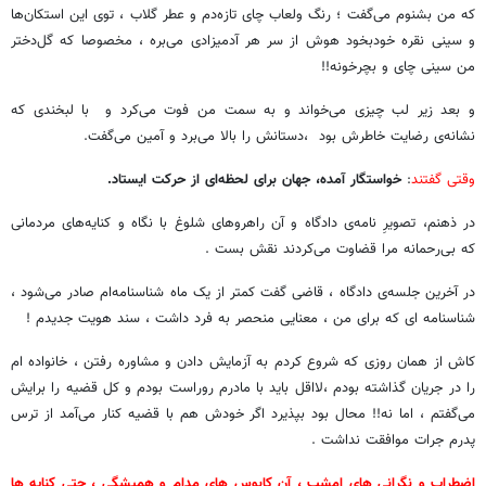
که من بشنوم می‌گفت ؛ رنگ ولعاب چای تازه‌دم و عطر گلاب ، توی این استکان‌ها
و سینی نقره خودبخود هوش از سر هر آدمیزادی می‌بره ، مخصوصا که گل‌دختر
من سینی چای و بچرخونه!!
و بعد زیر لب چیزی می‌خواند و به سمت من فوت می‌کرد و با لبخندی که
نشانه‌ی رضایت خاطرش بود ،دستانش را بالا می‌برد و آمین می‌گفت.
وقتی گفتند
:
خواستگار آمده، جهان برای لحظه‌ای از حرکت ایستاد.‌
در ذهنم، تصویرِ نامه‌ی دادگاه و آن راهروهای شلوغ با نگاه و کنایه‌های مردمانی
که بی‌رحمانه مرا قضاوت می‌کردند نقش بست .
در آخرین جلسه‌ی دادگاه ، قاضی گفت کمتر از یک ماه شناسنامه‌ام صادر می‌شود ،
شناسنامه ای که برای من ، معنایی منحصر به فرد داشت ، سند هویت جدیدم !
کاش از همان روزی که شروع کردم به آزمایش دادن و مشاوره رفتن ، خانواده ام
را در جریان گذاشته بودم ،لااقل باید با مادرم روراست بودم و کل قضیه را برایش
می‌گفتم ، اما نه!! محال بود بپذیرد اگر خودش هم با قضیه کنار می‌آمد از ترس
پدرم جرات موافقت نداشت .
اضطراب و نگرانی های امشب ، آن کابوس های مدام و همیشگی ، حتی کنایه ها