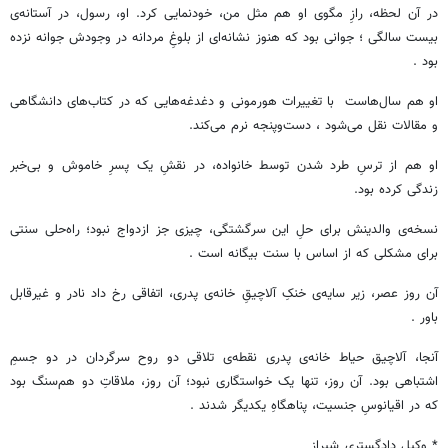
در آن لحظه، رازِ مگوی او هم مثل من، خودنمایی کرد. او، رسول، در آستانه‌ی
بیست سالگی ؛ جوانی بود که هنوز نشانه‌ای از بلوغِ مردانه در وجودش جوانه نزده
بود .
او هم سال‌هاست با تغییرات هورمونی و دغدغه‌هایی که در کتاب‌های دانشگاهی
و مقالات نقل می‌شود ، دست‌وپنجه نرم می‌کند.
او هم از ترسِ طرد شدن توسط خانواده، در نقشِ یک پسرِ خاموش و بی‌خبر
زندگی کرده بود.
نسخه‌ی والدینش برای حلِ این سرگشتگی، چیزی جز ازدواج نبود؛ راه‌حلی سنتی
برای مشکلی که از اساس با سنت بیگانه است .
آن روز عصر، زیر سایه‌ی خنکِ آلاچیقِ خانه‌ی پدری، اتفاقی رخ داد نادر و غیرقابل
باور .
آنجا، آلاچیق حیاط خانه‌ی پدری نقطه‌ی تلاقی دو روح سرگردان در دو جسمِ
اشتباهی بود. آن روز، تنها یک خواستگاری نبود؛ آن روز، ملاقاتِ دو هم‌سنگ بود
که در اقیانوسِ جنسیت، پناهگاهِ یکدیگر شدند .
* وکیل دادگستری_شیراز