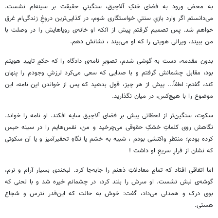
به محض ورود به فضای خنکِ آلاچیق، سنگینیِ حقیقت بر سینه‌ام نشست.
می‌دانستم اگر وارد بازیِ سنتیِ خواستگاری شوم، در کذایی‌ترین دروغِ زندگی‌ام غرق
خواهم شد. پس تصمیم گرفتم پیش از آنکه او خانه‌ی رویاهایش را در وصلت با
من ببیند، ویرانیِ هویتی را که او می‌بیند ، نشانش دهم.
بدون مقدمه، دست به گوشی شدم، تصویرِ نامه‌ی دادگاه را که حکمِ تاییدِ هویتم
بود، مقابل چشمانش گرفتم و با صدایی که سعی می‌کرد لرزشِ وجودم را پنهان
کند، گفتم: لطفاً... پیش از هر چیز، قول بدهید که پس از خواندن این نامه، این
موضوع را با هیچ‌کس، در میان نگذارید.
سکوت، سنگین‌تر از لحظاتی پیش بر فضای آلاچیق سایه افکند. او نامه را خواند.
نگاهش روی کلماتِ خشکِ حقوقی می‌چرخید و من، نفس‌هایم را در سینه حبس
کرده بودم؛ منتظرِ واکنشی بودم ، شبیه به خشم یا نگاهِ تحقیرآمیز و یا آن سکوتی
که نشان از فرارِ سریعِ او داشت !
اما اتفاقی افتاد که تمامِ معادلاتِ ذهنم را جابه‌جا کرد. لبخندی بسیار آرام و نرم،
گوشه‌ی لبش نشست. او سرش را بلند کرد، در چشمانم خیره شد و با لحنی که
بوی درک و همدلی می‌داد، گفت: خوش به حالت که این‌قدر نترس و شجاع
هستی.