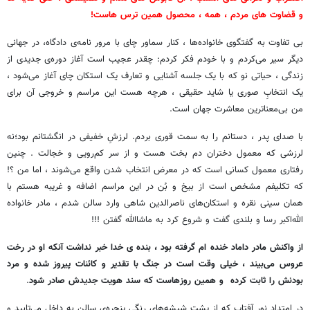
و قضاوت های مردم ، همه ، محصول همین ترس هاست!
بی تفاوت به گفتگوی خانواده‌ها ، کنار سماور چای با مرور نامه‌ی دادگاه، در جهانی
دیگر سیر می‌کردم و با خودم فکر کردم: چقدر عجیب است آغاز دوره‌ی جدیدی از
زندگی ، حیاتی نو که با یک جلسه آشنایی و تعارف یک استکان چای آغاز می‌شود ،
یک انتخابِ صوری یا شاید حقیقی ، هرچه هست این مراسم و خروجی آن برای
من بی‌معناترین معاشرت جهان است.
با صدای پدر ، دستانم را به سمت قوری بردم. لرزشِ خفیفی در انگشتانم بود؛نه
لرزشی که معمول دختران دم بخت هست و از سر کم‌رویی و خجالت . چنین
رفتاری معمول کسانی است که در معرض انتخاب شدن واقع می‌شوند ، اما من ؟!
که تکلیفم مشخص است از بیخ و بُن در این مراسم اضافه و غریبه هستم با
همان سینی نقره و استکان‌های ناصرالدین شاهی وارد سالن شدم ، مادر خانواده
الله‌اکبر رسا و بلندی گفت و شروع کرد به ماشاالله گفتن !!!
از واکنش مادر داماد خنده ام گرفته بود ، بنده ی خدا خبر نداشت آنکه او در رخت
عروس می‌بیند ، خیلی وقت است در جنگ با تقدیر و کائنات پیروز شده و مرد
بودنش را ثابت کرده و همین روزهاست که سند هویت جدیدش صادر شود
.
در امتدادِ نورِ آفتاب که از پشت شیشه‌های رنگی پنجره‌ی سالن به داخل می‌تابید و