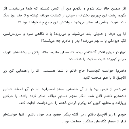
اگر همین حالا بلند شوم و بگویم من آن کسی نیستم که شما می‌بینید... اگر
بگویم پشت این چهره‌ی دخترانه ، جهانی از تعلقات مردانه نهفته و تا چند روز دیگر
سند هویت واقعی ام صادر می‌شود ، واکنش این جمع چه خواهد بود ؟!
آیا بی حرف و حدیثی بلند می‌شوند و می‌روند؟ یا با نگاهی سرد و سرزنش‌آمیز،
انگِ دیوانگی یا ...بهم می‌زنند؟ پدر و مادرم چه می‌کنند؟!
غرق در دریای افکار آشفته‌ام بودم که صدای مادرم، مانند پتکی بر رشته‌های ظریفِ
خیالم کوبیده شود، سکوت را شکست:
دخترم! حواست کجاست؟ حاج خانم با شما هستند... آقا را راهنمایی کن زیر
آلاچیق تا با هم صحبت کنید.
نمی‌دانم از ترس بود یا از آن خلسه‌ی ممتدِ اضطراب؛ اما در آن لحظه، تمامی
داده‌های ذهنم قفل شد. انگار مغزم دستورِ توقف صادر کرده باشد. با حرکاتی
بی‌اراده و معلق، گویی که پیکرم فرمان ذهنم را نمی‌خواست اجابت کند.
خودم را زیر آلاچیق یافتم ، بی آنکه پیگیرِ حضور مرد جوان باشم ، تنها خواسته‌ام
فرار از حصارِ نگاه‌های سنگین جماعت بود .