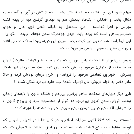
کلامش تکرار می‌شد ، شروع کرد به نقل ماوقع؛
چهلم بابای این بچه نشده بود که ننه‌اش رخت سیاه از تنش در آورد و گفت میره
دنبال بخت و اقبالش ، یک‌ماه بعدش هم به بهانه‌ی گرفتن دیه از بیمه گفت
مهرش و اجرا گذاشته ، منِ ساده‌دل به خیالم فاطی توی حال و هوای
صنارسی‌شاهی است که بیمه بابت دیه‌ی جوانمرگ شدن بچه‌ام می‌ده ، نگو برا
اون ابوقراضه هم دندون تیز کرده بوده ، میون این دربه‌دری‌ها بختک نحسی افتاد
روی این طفل معصوم و راهی مریض‌خونه شد...
پیرمرد بی‌خبر از اقدامات اجرایی عروس که منجر به دستور توقیف ماترک( اموال
به جا مانده از متوفی) مرحوم پسرش شده برای تامین هزینه‌ی درمان تنها یادگارِ
پسرش ، خودروی تصادفی مرحوم را فروخته و خرج درمان نوه‌اش کرده و حالا
مادر دختر به اتهام فروش مال توقیف شده* و... علیه پیرمرد شاکی شده !!
باری دیگر دیوارهای محکمه شاهدِ برخوردِ بی‌رحم و خشک قانون با لایه‌های زندگی
بودند، قربانی شدنِ آبروی پیرمردی که فارغ از محاسباتِ سرد و بی‌روحِ قانون و
چالش‌های اقتصادی در پی درمان نوه‌ی خویش هر چه داشته را هزینه کرده.
*مستند به ماده ۶۶۳ قانون مجازات اسلامی، هر کس عالما در اشیاء و اموالی که
توسط مقامات ذیصلاح توقیف شده است، بدون اجازه دخالت یا تصرفی کند که