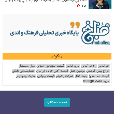
فاصله می‌گیرند/ایران نباید در مذاکرات با ترامپ قربانی روسیه و چین
شود
وبگردی
خبرآنلاین
راه نو آنلاین
بازی آنلاین
قیمت تلویزیون سونی
مبل مینیمال
جراح بینی گوشتی
پرشین هتل
قیمت آهن فولاد ایرانیان
اعتبارسنجی بانکی
قیمت طلا امروز
بلیط قطار
شرکت رادوکو
قیمت پروفیل
سایت یوتوتایمز
خرید اکانت chatgpt
نسخه دسکتاپ