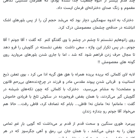
چند قدم بیشتر از انبوه جمعیت جدا نشده بودم، که همزمان سنگینی نگاهی
مغموم و زنگ صدای دخترانه‌ای فرمان ایست داد.
دخترک به اندوه سهمگینی دچار بود که می‌شد حجم آن را از پس بلورهای اشک
انباشته در حدقه‌ی چشمان معصومش درک کرد.
روی زانوهایم نشستم تا چشم در چشم با وی گفتگو کنم که گفت ؛ آقا جونم ! آقا
جونم...در پس تکرار این واژه ، سعی داشت بغض نشسته در گلویش را فرو دهد
تا مجال حرف زدن فراهم شود که شد ، اما با جاری شدن بلورهای مروارید روی
گونه های معصومش !!
لابه لای کلماتی که بریده بریده همراه با هق هق گریه ادا می کرد ، بوی تعفن ذبح
انسانیت و قربانی شدنِ پیوند مقدسِ مادر و فرزند در چرخ‌دنده‌های بی‌رحمِ قانون
و مصلحت! به مشام می‌رسید، دخترک با کلماتی که چون تکه‌های شیشه در
گلویش گیر می‌کردند، با همان بغض فروخورده در سکوتی تلخ با فریادی خاموش
گفت : مامانم! نه! مامان نه! فاطی... بابام که تصادف کرد، فاطی رفت... حالا هم
می‌خواد آقا جونم رو بندازه زندان
پیرمرد طوری سنگین و سحت قدم از قدم بر می‌داشت که گویی بارِ غمِ تمامی
جهان را به دوش می‌کشد ، با همان جان بی رمق و آهی جگرسوز که در هر