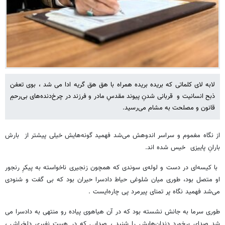
لابه لای کلماتی که بریده بریده همراه با هق هق گریه ادا می شد ، بوی تعفن
ذبح انسانیت و قربانی شدنِ پیوند مقدسِ مادر و فرزند در چرخ‌دنده‌های بی‌رحمِ
قانون و مصلحت به مشام می‌رسید.
از نگاه مغموم و سراسر اندوهش می‌شد فهمید گونه‌هایش خیلی پیشتر از بارش
بارانِ پاییزی خیس شده اند.
با کیسه‌ای در دست و لوله‌ی سوندی که همچون زنجیری ناخواسته به پیکرِ رنجور
او متصل بود، طوری میان شلوغی حیاط دادسرا حیران بود که بی گفت و شنودی
می‌شد فهمید نگاه پر تمنای پیرمرد پی چاره‌ایست .
طوری سرما به جانش نشسته بود که در آن هیاهوی پیاده رو منتهی به دادسرا می
شد صدای برخورد دندان‌هایش را شنید ، صدایی که در هیبت نفیری دلخراش ،