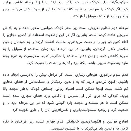
سرکوب‌گرانه برای کودک کاری کرد بلکه باید ابتدا با فرزند رابطه عاطفی برقرار
کرد. اگر کودک را سرکوب یا تنبیه کنند حالت دفاعی از خود نشان می‌دهد پس
والدین نباید از حذف موبایل آغاز کنند.
مرحله دوم تنظیم تدریجی است زیرا مغز کودک دوپامین محور شده و به پاداش
تدریجی عادت کرده است، بنابراین اگر در این وضعیت استفاده از فضای مجازی را
قطع کنیم دو چیز را از دست می‌دهیم، نخست اعتماد فرزند را به خودمان و دوم
سلامتی ذهن فرزندان، بنابراین در این مرحله باید زمان استفاده از موبایل را به
تدریج کاهش داده و زمان عدم استفاده را جذاب‌تر کنیم. محرومیت به هیچ وجه
نباید به‌صورت تنبیهی باشد بلکه باید رفتارهای مثبت را تقویت کرد.
قدم سوم بازآموزی هیجانی رفتاری است. اگر مراحل پیش را به‌درستی انجام داده
باشیم، اکنون فرزندی داریم که به والدین نزدیک‌تر و استفاده‌اش از فضای مجازی
کم شده است، اینجا ممکن است اعتیاد روانی اجتماعی کودک به‌طور مجدد بالا
بیاید، کودکی که برای فرار از استرس و ناکامی وارد فضای مجازی شده است
ممکن است با هر مسئله‌ای مجدد وارد گوشی شود که در این مرحله باید با او
صحبت کرد و روحیه مسئولیت‌پذیری و نقش‌آفرینی آنان را با بازی تقویت کرد.
اصلاح قوانین و الگوسازی‌های خانوادگی قدم چهارم است، زیرا فرزندان با نگاه
کردن به والدین یاد می‌گیرند نه با شنیدن نصیحت.