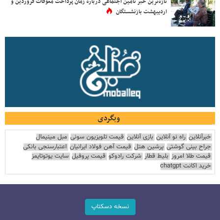
تازه‌ترین خبر تامین اجتماعی درباره زمان پرداخت معوقات فروردین و
اردیبهشت بازنشستگان
وبگردی
خبرآنلاین
راه نو آنلاین
بازی آنلاین
قیمت تلویزیون سونی
مبل مینیمال
جراح بینی گوشتی
پرشین هتل
قیمت آهن فولاد ایرانیان
اعتبارسنجی بانکی
قیمت طلا امروز
بلیط قطار
شرکت رادوکو
قیمت پروفیل
سایت یوتوتایمز
خرید اکانت chatgpt
نسخه دسکتاپ