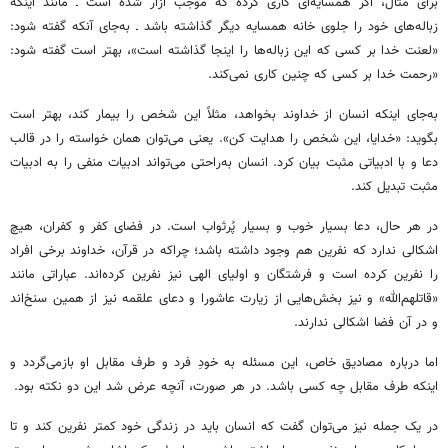
برای مثال، اگر همسایه‌ای کاری کرده که موجب آزار شده است ـ مانند اینکه
زباله‌های خود را جلوی خانه همسایه دیگر گذاشته باشد ـ به‌جای آنکه گفته شود:
«لعنت خدا بر کسی که این زباله‌ها را اینجا گذاشته است»، بهتر است گفته شود:
«رحمت خدا بر کسی که چنین کاری نمی‌کند.
به‌جای اینکه انسان از خداوند بخواهد، مثلاً این شخص را بیمار کند، بهتر است
بگوید: «خدایا، این شخص را هدایت کن». یعنی می‌توان همان خواسته را در قالب
دعا و با ادبیاتی مثبت بیان کرد. انسان به‌راحتی می‌تواند ادبیات منفی را به ادبیات
مثبت تبدیل کند.
در هر حال، دعا بسیار خوب و بسیار پُرثواب است. در فضای کفر و کفران، هیچ
اشکالی ندارد که نفرین هم وجود داشته باشد؛ چراکه در قرآن، خداوند برخی افراد
را نفرین کرده است و فرشتگان و اولیای الهی نیز نفرین کرده‌اند. عباراتی مانند
«قاتلهم‌الله» و نیز بخش‌هایی از زیارت عاشورا و دعای علقمه نیز از همین سنخ‌اند
و در آن فضا اشکالی ندارند.
اما درباره مصادیق خاص، این مسئله به خودِ فرد و طرف مقابل او بازمی‌گردد و
اینکه طرف مقابل چه کسی باشد. در هر صورت، آنچه عرض شد این دو نکته بود.
در یک جمله نیز می‌توان گفت که انسان باید در زندگی خود کمتر نفرین کند و تا