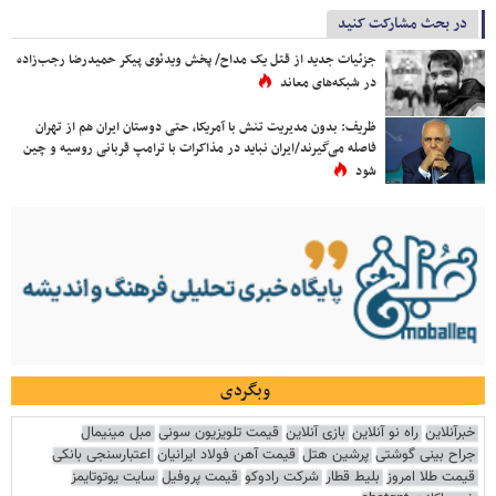
در بحث مشارکت کنید
جزئیات جدید از قتل یک مداح/ پخش ویدئوی پیکر حمیدرضا رجب‌زاده
در شبکه‌های معاند
ظریف: بدون مدیریت تنش با آمریکا، حتی دوستان ایران هم از تهران
فاصله می‌گیرند/ایران نباید در مذاکرات با ترامپ قربانی روسیه و چین
شود
وبگردی
خبرآنلاین
راه نو آنلاین
بازی آنلاین
قیمت تلویزیون سونی
مبل مینیمال
جراح بینی گوشتی
پرشین هتل
قیمت آهن فولاد ایرانیان
اعتبارسنجی بانکی
قیمت طلا امروز
بلیط قطار
شرکت رادوکو
قیمت پروفیل
سایت یوتوتایمز