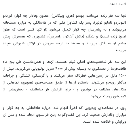
ادامه دهند.
تنها سه نفر زنده می‌مانند: پومبو (هری وییگاس)، معاون وفادار چه ‌گوارا؛ اوربانو
(لئوناردو تامایو نونیز)، پسر یک کشاورز فقیر که در ۱۵سالگی به مبارزه مسلحانه
می‌پیوندد و به پیام‌رسان چه ‌گوارا تبدیل می‌شود (او تنها کسی است که هنوز
امروز زنده است)؛ و بنیگنو (دانیل آلارکون رامیرس)، کشاورزی که همسرش پیش
چشم او به قتل می‌رسد و بعدها به درجه سروانی در ارتش شورشی «چه»
می‌رسد.
این سه نفر شخصیت‌های اصلی فیلم هستند. آن‌ها و همرزمانشان طی پنج ماه
طاقت‌فرسا از دستگیری به‌ وسیله بیش از ۴۰۰۰ سرباز بولیویایی می‌گریزند، بیش از
۱۵۰۰ مایل در زمین‌هایی خطرناک سفر می‌کنند و با گرسنگی، تشنگی و جراحات
مرگبار روبه‌رو می‌شوند. داستان آن‌ها از طریق مصاحبه‌های تصویری، نماهایی از
مکان‌های مختلف در بولیوی و - برای افزایش بار دراماتیک - بخش‌هایی از
انیمیشن روایت می‌شود.
رِوی در مصاحبه‌ای ویدیویی که اخیراً انجام شد، درباره علاقه‌اش به چه ‌گوارا و
مبارزان وفادارش صحبت کرد. این گفت‌وگو به زبان فرانسوی انجام شده و متن آن
ویرایش و خلاصه شده است.