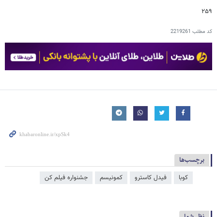
۲۵۹
کد مطلب
2219261
برچسب‌ها
کوبا
فیدل کاسترو
کمونیسم
جشنواره فیلم کن
نظر شما