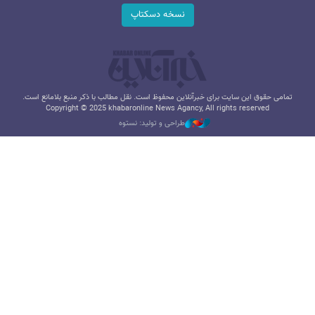
نسخه دسکتاپ
تمامی حقوق این سایت برای خبرآنلاین محفوظ است. نقل مطالب با ذکر منبع بلامانع است.
Copyright © 2025 khabaronline News Agancy, All rights reserved
طراحی و تولید: نستوه