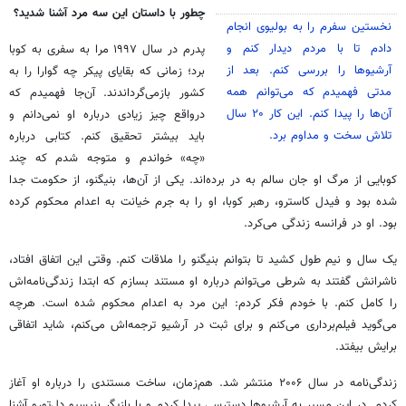
چطور با داستان این سه مرد آشنا شدید؟
نخستین سفرم را به بولیوی انجام
دادم تا با مردم دیدار کنم و
پدرم در سال ۱۹۹۷ مرا به سفری به کوبا
آرشیوها را بررسی کنم. بعد از
برد؛ زمانی که بقایای پیکر چه ‌گوارا را به
مدتی فهمیدم که می‌توانم همه
کشور بازمی‌گرداندند. آن‌جا فهمیدم که
آن‌ها را پیدا کنم. این کار ۲۰ سال
درواقع چیز زیادی درباره او نمی‌دانم و
تلاش سخت و مداوم برد.
باید بیشتر تحقیق کنم. کتابی درباره
«چه» خواندم و متوجه شدم که چند
کوبایی از مرگ او جان سالم به در برده‌اند. یکی از آن‌ها، بنیگنو، از حکومت جدا
شده بود و فیدل کاسترو، رهبر کوبا، او را به جرم خیانت به اعدام محکوم کرده
بود. او در فرانسه زندگی می‌کرد.
یک سال و نیم طول کشید تا بتوانم بنیگنو را ملاقات کنم. وقتی این اتفاق افتاد،
ناشرانش گفتند به شرطی می‌توانم درباره او مستند بسازم که ابتدا زندگی‌نامه‌اش
را کامل کنم. با خودم فکر کردم: این مرد به اعدام محکوم شده است. هرچه
می‌گوید فیلم‌برداری می‌کنم و برای ثبت در آرشیو ترجمه‌اش می‌کنم، شاید اتفاقی
برایش بیفتد.
زندگی‌نامه در سال ۲۰۰۶ منتشر شد. هم‌زمان، ساخت مستندی را درباره او آغاز
کردم. در این مسیر به آرشیوها دسترسی پیدا کردم و با بازیگر بنیسیو دل‌تورو آشنا