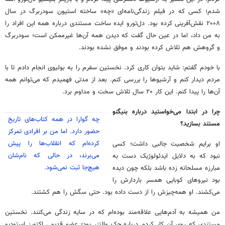
شدم؛ کسی که در فیلم زندگی‌نامه‌ای «چه» ساخته استیون سودربرگ در سال
۲۰۰۸ نقش‌آفرینی کرده بود. دل‌تورو ایده ساخت مستندی درباره همه این افراد را
به من داد، اما در عین حال گفت که دیدن همه آن‌ها غیرممکن است؛ سودربرگ
و گروهش هم تلاش کرده بودند و موفق نشده بودند.
با خودم گفتم: شاید بتوان کاری کرد. نخستین سفرم را به بولیوی انجام دادم تا با
مردم دیدار کنم و آرشیوها را بررسی کنم. بعد از مدتی فهمیدم که می‌توانم همه
آن‌ها را پیدا کنم. این کار ۲۰ سال تلاش سخت و مداوم برد.
چرا در ابتدا می‌خواستید درباره بنیگنو
چه‌ گوارا در همه کتاب‌های تاریخ
مستند بسازید؟
حضور دارد. اما من بر افرادی تمرکز
کرده‌ام که انقلاب‌ها را پیش
او برایم شخصیت جالبی داشت؛ کسی
می‌برند، در حالی که نام‌شان
نبود که به دلایل ایدئولوژیک دست به
هیچ‌جا ثبت نمی‌شود.
مبارزه مسلحانه زده باشد بلکه چون دیده
بود نیروهای کوبایی همسر باردارش را
می‌کشند. او همه‌چیزش را از دست داده بود. حتی سگش را هم کشتند.
من همیشه به آدم‌هایی علاقه‌مند بوده‌ام که در سایه زندگی می‌کنند. نخستین
مستندی که روی آن کار کردم درباره جک والتزر بود؛ عضو قدیمی اکتورز استودیو